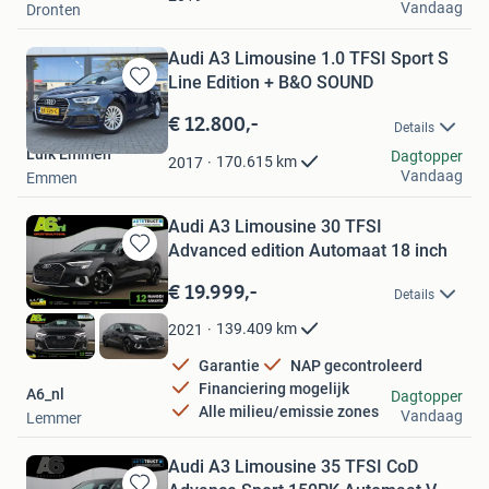
Vandaag
Dronten
Audi A3 Limousine 1.0 TFSI Sport S
Line Edition + B&O SOUND
Bewaren
in
€ 12.800,-
Details
Mijn
Luik Emmen
Favorieten
Dagtopper
170.615
km
2017
Vandaag
Emmen
Audi A3 Limousine 30 TFSI
Advanced edition Automaat 18 inch
Bewaren
in
€ 19.999,-
Details
Mijn
Favorieten
139.409
km
2021
Garantie
NAP gecontroleerd
Financiering mogelijk
A6_nl
Dagtopper
Alle milieu/emissie zones
Vandaag
Lemmer
Audi A3 Limousine 35 TFSI CoD