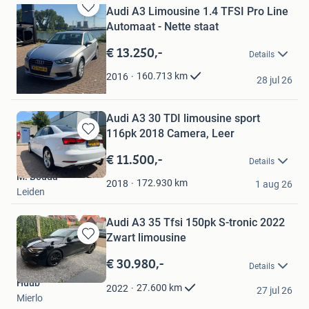
Audi A3 Limousine 1.4 TFSI Pro Line
Bewaren
Automaat - Nette staat
in
Mijn
€ 13.250,-
Details
Favorieten
Bostan
160.713
km
2016
28 jul 26
Roermond
Audi A3 30 TDI limousine sport
116pk 2018 Camera, Leer
Bewaren
in
€ 11.500,-
Details
Mijn
M. Bouda
Favorieten
172.930
km
2018
1 aug 26
Leiden
Audi A3 35 Tfsi 150pk S-tronic 2022
Zwart limousine
Bewaren
in
€ 30.980,-
Details
Mijn
Huub
Favorieten
27.600
km
2022
27 jul 26
Mierlo