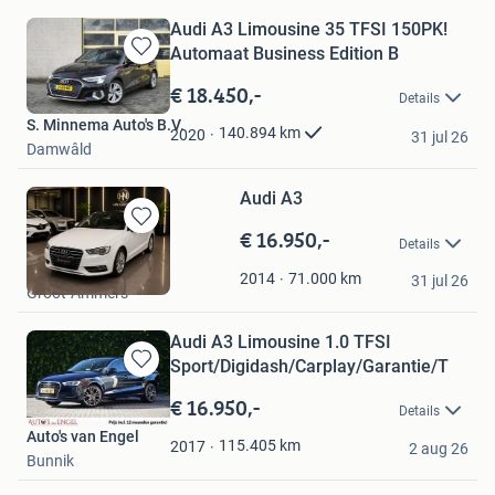
Audi A3 Limousine 35 TFSI 150PK!
Automaat Business Edition B
Bewaren
in
€ 18.450,-
Details
Mijn
S. Minnema Auto's B.V.
Favorieten
140.894
km
2020
31 jul 26
Damwâld
Audi A3
€ 16.950,-
Bewaren
Details
in
HN Trading
Mijn
71.000
km
2014
31 jul 26
Groot-Ammers
Favorieten
Audi A3 Limousine 1.0 TFSI
Sport/Digidash/Carplay/Garantie/T
Bewaren
in
€ 16.950,-
Details
Mijn
Auto's van Engel
Favorieten
115.405
km
2017
2 aug 26
Bunnik