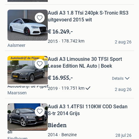
Audi A3 1.8 Tfsi 240pk S-Tronic RS3
uitgevoerd 2015 wit
Bewaren
in
€ 16.249,-
Mijn
J.
Favorieten
178.742
km
2015
2 aug 26
Aalsmeer
Audi A3 Limousine 30 TFSI Sport
Lease Edition NL Auto | Boek
Bewaren
in
€ 16.955,-
Details
Mijn
Autobedrijf de Pijper
Favorieten
119.751
km
2019
2 aug 26
Maarssen
Audi A3 1.4TFSI 110KW COD Sedan
S-tr 2014 Grijs
Bewaren
in
Bieden
Mijn
ali
Favorieten
Benzine
2014
28 jul 26
Eindhoven