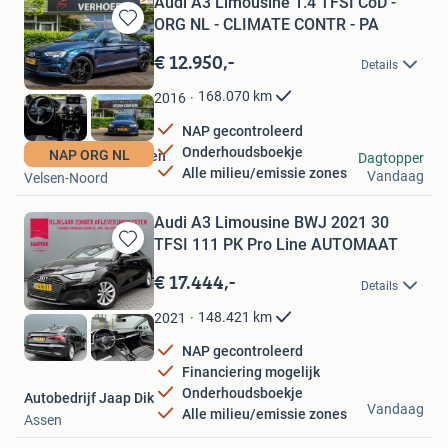
Audi A3 Limousine 1.4 TFSI CoD -
ORG NL - CLIMATE CONTR - PA
Bewaren
in
€ 12.950,-
Details
Mijn
Favorieten
168.070
km
2016
NAP gecontroleerd
Onderhoudsboekje
NAP ORG NL
Autobedrijf Verhoefen
Dagtopper
Alle milieu/emissie zones
Vandaag
Velsen-Noord
Audi A3 Limousine BWJ 2021 30
TFSI 111 PK Pro Line AUTOMAAT
Bewaren
in
€ 17.444,-
Details
Mijn
Favorieten
148.421
km
2021
NAP gecontroleerd
Financiering mogelijk
Onderhoudsboekje
Autobedrijf Jaap Dik
Vandaag
Alle milieu/emissie zones
Assen