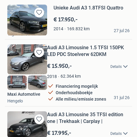
Unieke Audi A3 1.8TFSI Quattro
€ 17.950,-
Bewaren
in
Jeffrey
169.832
km
2014
Mijn
27 jul 26
Tegelen
Favorieten
Audi A3 Limousine 1.5 TFSI 150PK
LED PDC Stoelverw 62DKM
Bewaren
in
€ 15.950,-
Details
Mijn
Favorieten
62.364
km
2018
Financiering mogelijk
Onderhoudsboekje
Maxi Automotive
31 jul 26
Alle milieu/emissie zones
Hengelo
Audi A3 Limousine 35 TFSI edition
one | Trekhaak | Carplay |
Bewaren
in
€ 17.995,-
Details
Mijn