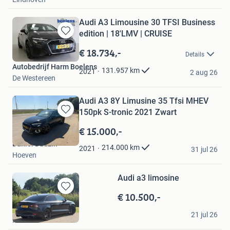
Audi A3 Limousine 30 TFSI Business
edition | 18'LMV | CRUISE
Bewaren
in
€ 18.734,-
Details
Mijn
Autobedrijf Harm Boelens
Favorieten
131.957
km
2021
2 aug 26
De Westereen
Audi A3 8Y Limusine 35 Tfsi MHEV
150pk S-tronic 2021 Zwart
Bewaren
in
€ 15.000,-
Mijn
Daniel Dudzik
Favorieten
214.000
km
2021
31 jul 26
Hoeven
Audi a3 limosine
€ 10.500,-
Bewaren
in
cor
Mijn
21 jul 26
Hoorn
Favorieten