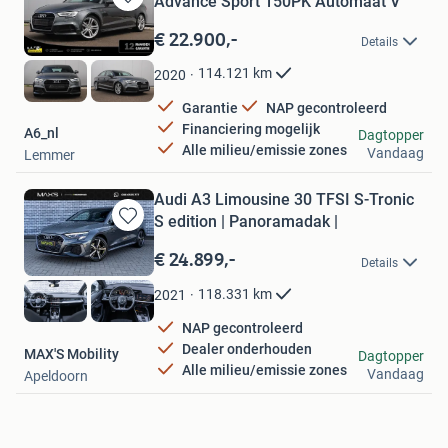
Advance Sport 150PK Automaat V
Bewaren
in
€ 22.900,-
Details
Mijn
Favorieten
114.121
km
2020
Garantie
NAP gecontroleerd
Financiering mogelijk
A6_nl
Dagtopper
Alle milieu/emissie zones
Vandaag
Lemmer
Audi A3 Limousine 30 TFSI S-Tronic
S edition | Panoramadak |
Bewaren
in
€ 24.899,-
Details
Mijn
Favorieten
118.331
km
2021
NAP gecontroleerd
Dealer onderhouden
MAX'S Mobility
Dagtopper
Alle milieu/emissie zones
Vandaag
Apeldoorn