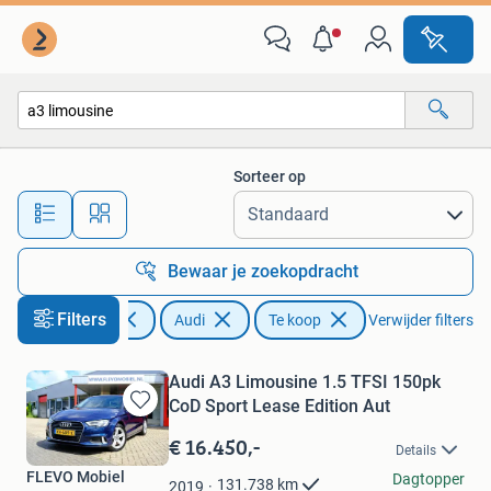
Audi
Sorteer op
Alle afstanden…
Bewaar je zoekopdracht
Filters
Auto's
Audi
Te koop
Verwijder filters
Audi A3 Limousine 1.5 TFSI 150pk
CoD Sport Lease Edition Aut
Bewaren
in
€ 16.450,-
Details
Mijn
FLEVO Mobiel
Favorieten
Dagtopper
131.738
km
2019