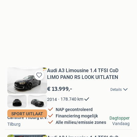
Audi A3 Limousine 1.4 TFSI CoD
LIMO PANO RS LOOK UITLATEN
Bewaren
in
€ 13.999,-
Details
Mijn
Favorieten
178.740
km
2014
NAP gecontroleerd
SPORT UITLAAT
Financiering mogelijk
Carstore Tilburg B.V.
Dagtopper
Alle milieu/emissie zones
Vandaag
Tilburg