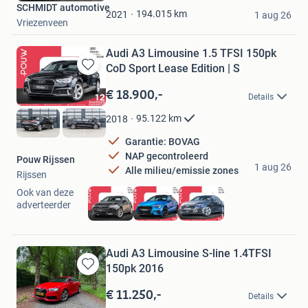
SCHMIDT automotive
Favorieten
194.015
km
2021
1 aug 26
Vriezenveen
Audi A3 Limousine 1.5 TFSI 150pk
CoD Sport Lease Edition | S
Bewaren
in
€ 18.900,-
Details
Mijn
Favorieten
95.122
km
2018
Garantie: BOVAG
NAP gecontroleerd
Pouw Rijssen
1 aug 26
Alle milieu/emissie zones
Rijssen
Ook van deze
adverteerder
Audi A3 Limousine S-line 1.4TFSI
150pk 2016
Bewaren
in
€ 11.250,-
Details
Mijn