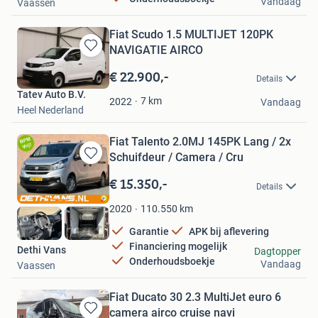
Vandaag
Vaassen
Fiat Scudo 1.5 MULTIJET 120PK
NAVIGATIE AIRCO
Bewaren
in
€ 22.900,-
Details
Mijn
Tatev Auto B.V.
Favorieten
7
km
2022
Vandaag
Heel Nederland
Fiat Talento 2.0MJ 145PK Lang / 2x
Schuifdeur / Camera / Cru
Bewaren
in
€ 15.350,-
Details
Mijn
Favorieten
110.550
km
2020
Garantie
APK bij aflevering
Financiering mogelijk
Dethi Vans
Dagtopper
Onderhoudsboekje
Vandaag
Vaassen
Fiat Ducato 30 2.3 MultiJet euro 6
camera airco cruise navi