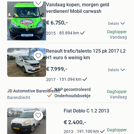
Vandaag kopen, morgen geld
Bewaren
verdienen! Mobil carwash
in
Mijn
€ 6.750,-
Details
Favorieten
CAPTAIN AUTO’S
Dagtopper
85.894
km
2015
Vandaag
Apeldoorn
Renault trafic/talento 125 pk 2017 L2
H1 euro 6 weinig km
Bewaren
in
€ 7.999,-
Details
Mijn
Favorieten
151.094
km
2017
NAP gecontroleerd
JD Automotive Barendrecht
Dagtopper
Onderhoudsboekje
Vandaag
Barendrecht
Fiat Doblo C 1.2 2013
€ 2.400,-
Bewaren
in
Jovana Trajkovic
Dagtopper
191.100
km
2013
Mijn