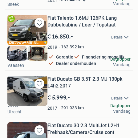
2021
Vandaag
Sneek
Fiat Talento 1.6MJ 126PK Lang
Dubbelcabine / Leer / Topstaat
Bewaren
in
€ 16.850,-
Details
Mijn
Favorieten
162.392
km
2019
Garantie
Financiering mogelijk
Dethi Vans
Dagtopper
Dealer onderhouden
Vandaag
Vaassen
Fiat Ducato GB 3.5T 2.3 MJ 130pk
L4h2 2017
Bewaren
in
€ 5.999,-
Details
Mijn
David
Dagtopper
Favorieten
291.933
km
2017
Vandaag
Utrecht
Fiat Ducato 30 2.3 MultiJet L2H1
Trekhaak/Camera/Cruise cont
Bewaren