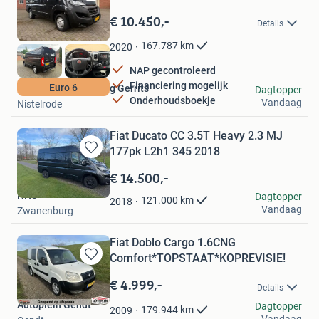
Bewaren
in
€ 10.450,-
Details
Mijn
Favorieten
167.787
km
2020
NAP gecontroleerd
Financiering mogelijk
Euro 6
Handelsonderneming Gerrits
Dagtopper
Onderhoudsboekje
Vandaag
Nistelrode
Fiat Ducato CC 3.5T Heavy 2.3 MJ
177pk L2h1 345 2018
Bewaren
in
€ 14.500,-
Mijn
NHS
Dagtopper
Favorieten
121.000
km
2018
Vandaag
Zwanenburg
Fiat Doblo Cargo 1.6CNG
Comfort*TOPSTAAT*KOPREVISIE!
Bewaren
in
€ 4.999,-
Details
Mijn
Autoplein Gendt
Favorieten
Dagtopper
179.944
km
2009
Vandaag