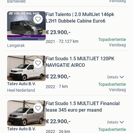
Vandaag
Barneveld
Fiat Talento | 2.0 MultiJet 146pk
L2H1 Dubbele Cabine Euro6
Bewaren
in
€ 23.900,-
Mijn
Van der Wal Vans
Topadvertentie
Favorieten
72.127
km
2021
Vandaag
Langerak
Fiat Scudo 1.5 MULTIJET 120PK
NAVIGATIE AIRCO
Bewaren
in
€ 22.900,-
Details
Mijn
Tatev Auto B.V.
Topadvertentie
Favorieten
7
km
2022
Vandaag
Heel Nederland
Fiat Scudo 1.5 MULTIJET Financial
lease 345 euro per maand
Bewaren
in
€ 22.900,-
Details
Mijn
Tatev Auto B.V.
Topadvertentie
Favorieten
26
km
2022