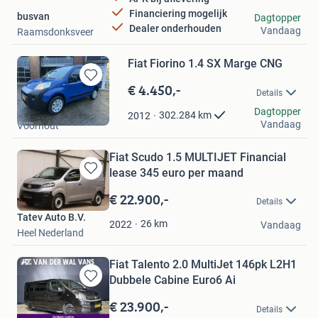
Financiering mogelijk
busvan
Dagtopper
Dealer onderhouden
Vandaag
Raamsdonksveer
Fiat Fiorino 1.4 SX Marge CNG
€ 4.450,-
Bewaren
Details
in
Autobedrijf G Dol bv
Dagtopper
Mijn
302.284
km
2012
Vandaag
Voorhout
Favorieten
Fiat Scudo 1.5 MULTIJET Financial
lease 345 euro per maand
Bewaren
in
€ 22.900,-
Details
Mijn
Tatev Auto B.V.
Favorieten
26
km
2022
Vandaag
Heel Nederland
Fiat Talento 2.0 MultiJet 146pk L2H1
Dubbele Cabine Euro6 Ai
Bewaren
in
€ 23.900,-
Details
Mijn