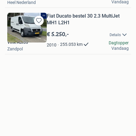
Vandaag
Heel Nederland
Fiat Ducato bestel 30 2.3 MultiJet
MH1 L2H1
Bewaren
in
€ 5.250,-
Details
Mijn
Vink Auto's
Favorieten
Dagtopper
255.053
km
2010
Vandaag
Zandpol