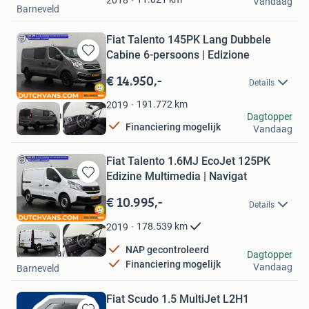
Vandaag
Barneveld
Fiat Talento 145PK Lang Dubbele
Cabine 6-persoons | Edizione
Bewaren
in
€ 14.950,-
Details
Mijn
Favorieten
191.772
km
2019
DUTCH Vans
Dagtopper
Financiering mogelijk
Vandaag
Barneveld
Fiat Talento 1.6MJ EcoJet 125PK
Edizine Multimedia | Navigat
Bewaren
in
€ 10.995,-
Details
Mijn
Favorieten
178.539
km
2019
NAP gecontroleerd
DUTCH Vans
Dagtopper
Financiering mogelijk
Vandaag
Barneveld
Fiat Scudo 1.5 MultiJet L2H1