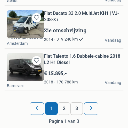
Gendt
Fiat Ducato 33 2.0 MultiJet KH1 | VJ-
208-X i
Bewaren
in
Zie omschrijving
Mijn
Troostwijk Auctions
Favorieten
319.240
km
2014
Vandaag
Amsterdam
Fiat Talento 1.6 Dubbele-cabine 2018
L2 H1 Diesel
Bewaren
in
€ 15.895,-
Mijn
Dutchvans.com
Favorieten
170.788
km
2018
Vandaag
Barneveld
1
2
3
Pagina 1 van 3