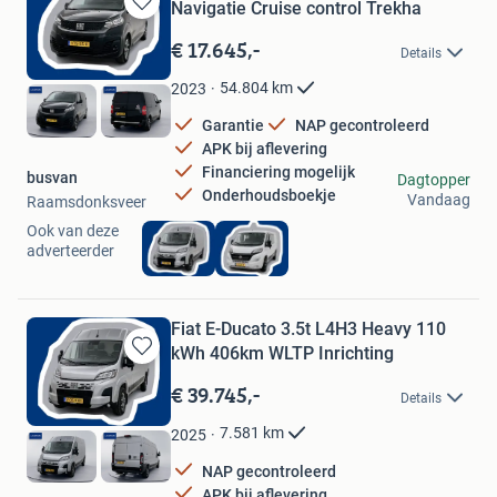
Navigatie Cruise control Trekha
Bewaren
in
€ 17.645,-
Details
Mijn
Favorieten
54.804
km
2023
Garantie
NAP gecontroleerd
APK bij aflevering
Financiering mogelijk
busvan
Dagtopper
Onderhoudsboekje
Vandaag
Raamsdonksveer
Ook van deze
adverteerder
Fiat E-Ducato 3.5t L4H3 Heavy 110
kWh 406km WLTP Inrichting
Bewaren
in
€ 39.745,-
Details
Mijn
Favorieten
7.581
km
2025
NAP gecontroleerd
APK bij aflevering