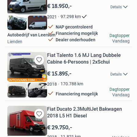
in
€ 18.950,-
Details
Mijn
Favorieten
97.298
km
2021
NAP gecontroleerd
Financiering mogelijk
Autobedrijf van Leersum
Dagtopper
Dealer onderhouden
Vandaag
Lienden
Fiat Talento 1.6 MJ Lang Dubbele
Cabine 6-Persoons | 2xSchui
Bewaren
in
€ 15.895,-
Details
Mijn
Favorieten
170.788
km
2018
DUTCH Vans
Dagtopper
Financiering mogelijk
Vandaag
Barneveld
Fiat Ducato 2.3MultiJet Bakwagen
2018 L5 H1 Diesel
Bewaren
in
€ 29.750,-
Mijn
Dutchvans.com
Favorieten
11.821
km
2018