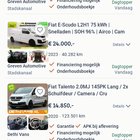
Financiering mogelijk
Greven Automotive
Dagtopper
Onderhoudsboekje
Vandaag
Stadskanaal
Fiat E-Scudo L2H1 75 kWh |
Snelladen | SOH 96% | Airco | Cam
Bewaren
in
€ 24.000,-
Details
Mijn
Favorieten
40.282
km
2023
Financiering mogelijk
Greven Automotive
Dagtopper
Onderhoudsboekje
Vandaag
Stadskanaal
Fiat Talento 2.0MJ 145PK Lang / 2x
Schuifdeur / Camera / Cru
Bewaren
in
€ 14.850,-
Details
Mijn
Favorieten
123.501
km
2020
Garantie
APK bij aflevering
Financiering mogelijk
Dethi Vans
Dagtopper
Onderhoudsboekje