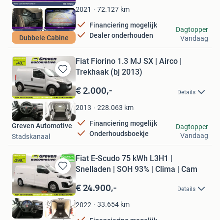
Favorieten
72.127
km
2021
Financiering mogelijk
Van der Wal Vans
Dagtopper
Dealer onderhouden
Dubbele Cabine
Vandaag
Langerak
Fiat Fiorino 1.3 MJ SX | Airco |
Trekhaak (bj 2013)
Bewaren
in
€ 2.000,-
Details
Mijn
Favorieten
228.063
km
2013
Financiering mogelijk
Greven Automotive
Dagtopper
Onderhoudsboekje
Vandaag
Stadskanaal
Fiat E-Scudo 75 kWh L3H1 |
Snelladen | SOH 93% | Clima | Cam
Bewaren
in
€ 24.900,-
Details
Mijn
Favorieten
33.654
km
2022