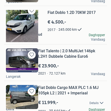
Vandaag
Apeldoorn
Favorieten
Fiat Doblo 1.2D 70KW 2017
Bewaren
in
€ 4.500,-
Mijn
Favorieten
245.000
km
2017
Tarek Mohamed mulud
Dagtopper
Vandaag
Amsterdam
Fiat Talento | 2.0 MultiJet 146pk
L2H1 Dubbele Cabine Euro6
Bewaren
in
€ 23.900,-
Mijn
Van der Wal Vans
Favorieten
72.127
km
2021
Vandaag
Langerak
Fiat Doblo Cargo MAX PLC 1.6 MJ
105pk L2 | 2021 + Imperiaal
Bewaren
in
€ 11.999,-
Details
Mijn
Chris
Favorieten
Dagtopper
35.644
km