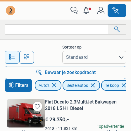
Bestelauto's
Sorteer op
Alle afstanden…
Bewaar je zoekopdracht
Filters
Auto's
Bestelauto's
Te koop
Fiat Ducato 2.3MultiJet Bakwagen
2018 L5 H1 Diesel
Bewaren
in
€ 29.750,-
Mijn
Dutchvans.com
Topadvertentie
Favorieten
11.821
km
2018