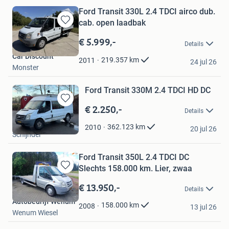
Ford Transit 330L 2.4 TDCI airco dub.
cab. open laadbak
Bewaren
in
€ 5.999,-
Details
Mijn
Car Discount
Favorieten
219.357
km
2011
24 jul 26
Monster
Ford Transit 330M 2.4 TDCI HD DC
€ 2.250,-
Bewaren
Details
in
Auto Pim
Mijn
362.123
km
2010
20 jul 26
Schijndel
Favorieten
Ford Transit 350L 2.4 TDCI DC
Slechts 158.000 km. Lier, zwaa
Bewaren
in
€ 13.950,-
Details
Mijn
Autobedrijf Wenum
Favorieten
158.000
km
2008
13 jul 26
Wenum Wiesel