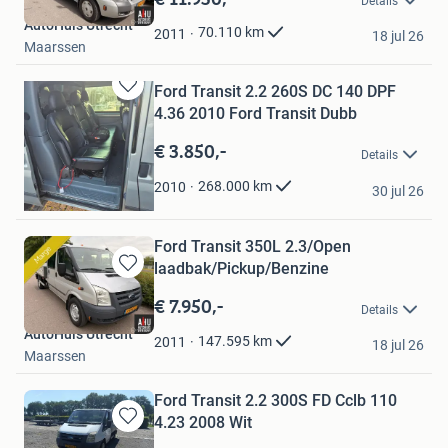
Details
Mijn
AutoHuis Utrecht
Favorieten
70.110
km
2011
18 jul 26
Maarssen
Ford Transit 2.2 260S DC 140 DPF
Bewaren
4.36 2010 Ford Transit Dubb
in
Mijn
€ 3.850,-
Details
Favorieten
jan_brommer
268.000
km
2010
30 jul 26
Uithoorn
Ford Transit 350L 2.3/Open
laadbak/Pickup/Benzine
Bewaren
in
€ 7.950,-
Details
Mijn
AutoHuis Utrecht
Favorieten
147.595
km
2011
18 jul 26
Maarssen
Ford Transit 2.2 300S FD Cclb 110
4.23 2008 Wit
Bewaren