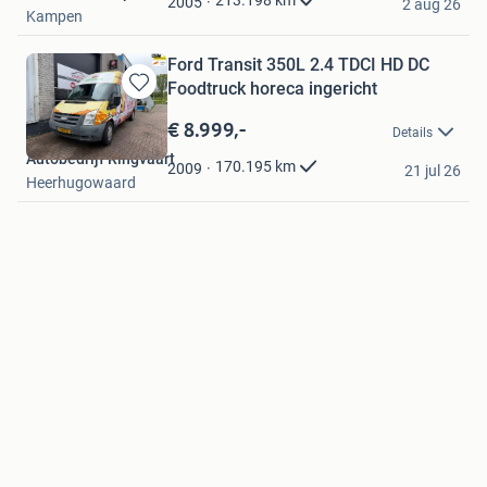
213.198
km
2005
2 aug 26
Kampen
Ford Transit 350L 2.4 TDCI HD DC
Foodtruck horeca ingericht
Bewaren
in
€ 8.999,-
Details
Mijn
Autobedrijf Ringvaart
Favorieten
170.195
km
2009
21 jul 26
Heerhugowaard