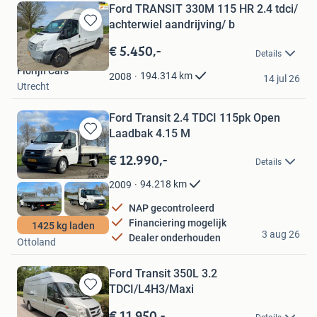
Ford TRANSIT 330M 115 HR 2.4 tdci/
achterwiel aandrijving/ b
Bewaren
in
€ 5.450,-
Details
Mijn
Florijn Cars
Favorieten
194.314
km
2008
14 jul 26
Utrecht
Ford Transit 2.4 TDCI 115pk Open
Laadbak 4.15 M
Bewaren
in
€ 12.990,-
Details
Mijn
Favorieten
94.218
km
2009
NAP gecontroleerd
Financiering mogelijk
1425 kg laden
Joba Cars
3 aug 26
Dealer onderhouden
Ottoland
Ford Transit 350L 3.2
TDCI/L4H3/Maxi
Bewaren
in
€ 11.950,-