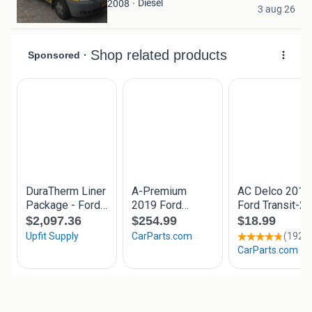
D
Diesel
2008
3 aug 26
Neerkant