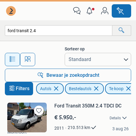
Bestelauto's
Sorteer op
Alle afstanden…
Bewaar je zoekopdracht
Filters
Auto's
Bestelauto's
Te koop
Ford Transit 350M 2.4 TDCI DC
€ 5.950,-
Bewaren
Details
in
Autohandel Bamboe
Mijn
210.513
km
2011
3 aug 26
Montfoort
Favorieten