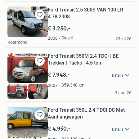
Ford Transit 2.5 300S VAN 100 LR
4.78 2008
Bewaren
in
€ 3.250,-
Mijn
Utku Avsar
Favorieten
Diesel
2008
23 jul 26
Roermond
Ford Transit 350M 2.4 TDCI | BE
Trekker | Tacho | 4.5 ton |
Bewaren
in
€ 7.948,-
Details
Mijn
Favorieten
359.340
km
2007
van Leeuwen Auto's
3 aug 26
Emmen
Ford Transit 350L 2.4 TDCI DC Met
Aanhangwagen
Bewaren
in
€ 4.950,-
Details
Mijn
Autohuis Kampen
Favorieten