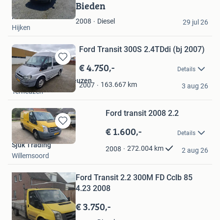
in
Bieden
Mijn
Rolf
Favorieten
Diesel
2008
29 jul 26
Hijken
Ford Transit 300S 2.4TDdi (bj 2007)
€ 4.750,-
Bewaren
Details
in
Auto Occasion Terneuzen
Mijn
163.667
km
2007
3 aug 26
Terneuzen
Favorieten
Ford transit 2008 2.2
€ 1.600,-
Bewaren
Details
in
Sjuk Trading
Mijn
272.004
km
2008
2 aug 26
Willemsoord
Favorieten
Bewaren
Ford Transit 2.2 300M FD Cclb 85
in
Mijn
4.23 2008
Favorieten
€ 3.750,-