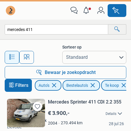
Bestelauto's
Sorteer op
Alle afstanden…
Bewaar je zoekopdracht
Filters
Auto's
Bestelauto's
Te koop
Mercedes Sprinter 411 CDI 2.2 355
€ 3.900,-
Bewaren
Details
in
Autobedrijf Bleumink
Mijn
270.494
km
2004
28 jul 26
Lievelde
Favorieten