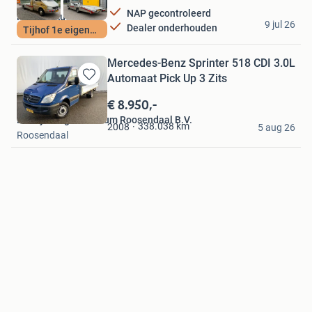
NAP gecontroleerd
Mathari Auto's VoF
9 jul 26
Dealer onderhouden
Tijhof 1e eigenaar
Velddriel
Mercedes-Benz Sprinter 518 CDI 3.0L
Automaat Pick Up 3 Zits
Bewaren
in
€ 8.950,-
Mijn
Bedrijfswagencentrum Roosendaal B.V.
Favorieten
338.038
km
2008
5 aug 26
Roosendaal