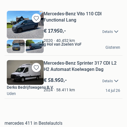
Mercedes-Benz Vito 110 CDI
Functional Lang
Bewaren
in
€ 17.950,-
Details
Mijn
Favorieten
40.452
km
2020
Handelsonderneming Hol van Zoelen VoF
Gisteren
Ingen
Mercedes-Benz Sprinter 317 CDI L2
H2 Automaat Koelwagen Dag
Bewaren
in
€ 58.950,-
Details
Mijn
Derks Bedrijfswagens B.V.
Favorieten
58.411
km
2024
14 jul 26
Uden
mercedes 411 in Bestelauto's