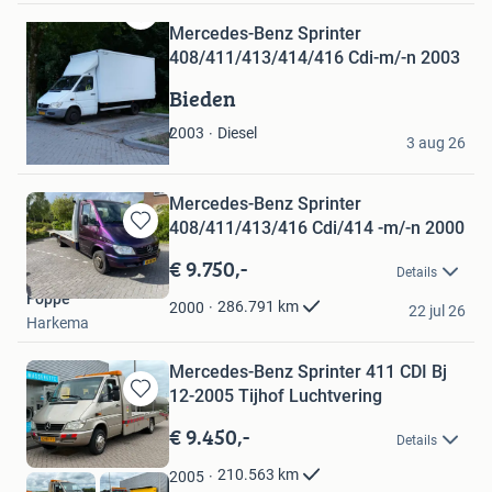
Mercedes-Benz Sprinter
Bewaren
in
408/411/413/414/416 Cdi-m/-n 2003
Mijn
Bieden
Favorieten
Abdellah Elachbouny
Diesel
2003
3 aug 26
Almere
Mercedes-Benz Sprinter
408/411/413/416 Cdi/414 -m/-n 2000
Bewaren
in
€ 9.750,-
Details
Mijn
Foppe
Favorieten
286.791
km
2000
22 jul 26
Harkema
Mercedes-Benz Sprinter 411 CDI Bj
12-2005 Tijhof Luchtvering
Bewaren
in
€ 9.450,-
Details
Mijn
Favorieten
210.563
km
2005