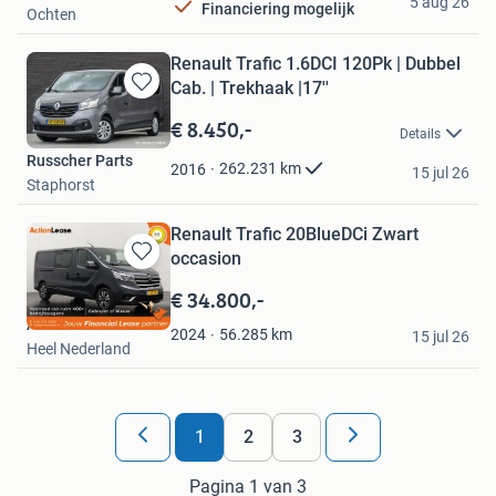
5 aug 26
Financiering mogelijk
Ochten
Renault Trafic 1.6DCI 120Pk | Dubbel
Cab. | Trekhaak |17''
Bewaren
in
€ 8.450,-
Details
Mijn
Russcher Parts
Favorieten
262.231
km
2016
15 jul 26
Staphorst
Renault Trafic 20BlueDCi Zwart
occasion
Bewaren
in
€ 34.800,-
Mijn
Action Lease
Favorieten
56.285
km
2024
15 jul 26
Heel Nederland
1
2
3
Pagina 1 van 3