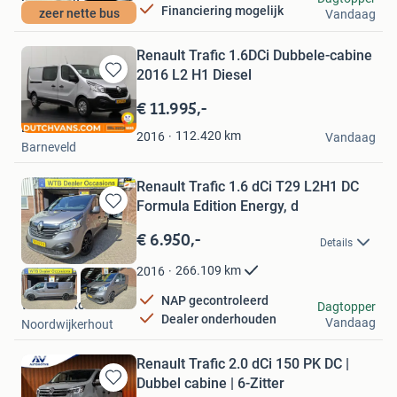
Financiering mogelijk
zeer nette bus
Vandaag
Drachten
Renault Trafic 1.6DCi Dubbele-cabine
2016 L2 H1 Diesel
Bewaren
in
€ 11.995,-
Mijn
Dutchvans.com
Favorieten
112.420
km
2016
Vandaag
Barneveld
Renault Trafic 1.6 dCi T29 L2H1 DC
Formula Edition Energy, d
Bewaren
in
€ 6.950,-
Details
Mijn
Favorieten
266.109
km
2016
NAP gecontroleerd
W.T.B. Automotive
Dagtopper
Dealer onderhouden
Vandaag
Noordwijkerhout
Renault Trafic 2.0 dCi 150 PK DC |
Dubbel cabine | 6-Zitter
Bewaren