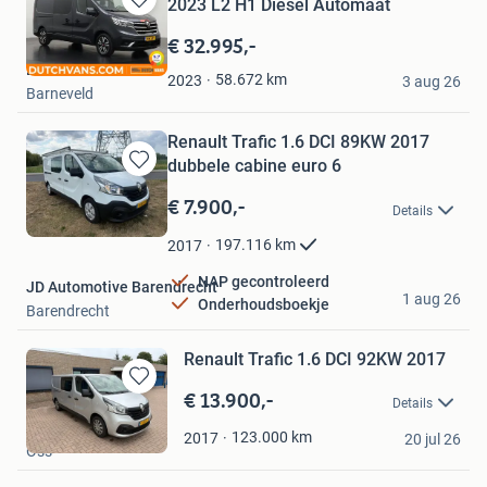
2023 L2 H1 Diesel Automaat
Bewaren
in
€ 32.995,-
Mijn
Dutchvans.com
Favorieten
58.672
km
2023
3 aug 26
Barneveld
Renault Trafic 1.6 DCI 89KW 2017
dubbele cabine euro 6
Bewaren
in
€ 7.900,-
Details
Mijn
Favorieten
197.116
km
2017
NAP gecontroleerd
JD Automotive Barendrecht
1 aug 26
Onderhoudsboekje
Barendrecht
Renault Trafic 1.6 DCI 92KW 2017
€ 13.900,-
Bewaren
Details
in
de Kinderen
Mijn
123.000
km
2017
20 jul 26
Oss
Favorieten