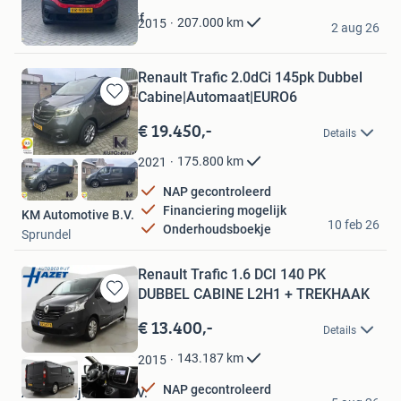
Favorieten
Ks onderhoudsbedrijf
207.000
km
2015
2 aug 26
Zoeterwoude
Renault Trafic 2.0dCi 145pk Dubbel
Cabine|Automaat|EURO6
Bewaren
in
€ 19.450,-
Details
Mijn
Favorieten
175.800
km
2021
NAP gecontroleerd
Financiering mogelijk
KM Automotive B.V.
10 feb 26
Onderhoudsboekje
Sprundel
Renault Trafic 1.6 DCI 140 PK
DUBBEL CABINE L2H1 + TREKHAAK
Bewaren
in
€ 13.400,-
Details
Mijn
Favorieten
143.187
km
2015
NAP gecontroleerd
Autobedrijf Hazet B.V.