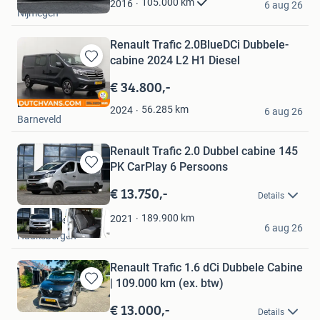
105.000
km
2016
6 aug 26
Nijmegen
Renault Trafic 2.0BlueDCi Dubbele-
cabine 2024 L2 H1 Diesel
Bewaren
in
€ 34.800,-
Mijn
Dutchvans.com
Favorieten
56.285
km
2024
6 aug 26
Barneveld
Renault Trafic 2.0 Dubbel cabine 145
PK CarPlay 6 Persoons
Bewaren
in
€ 13.750,-
Details
Mijn
Favorieten
189.900
km
2021
Start Autoservice
6 aug 26
Haaksbergen
Renault Trafic 1.6 dCi Dubbele Cabine
| 109.000 km (ex. btw)
Bewaren
in
€ 13.000,-
Details
Mijn