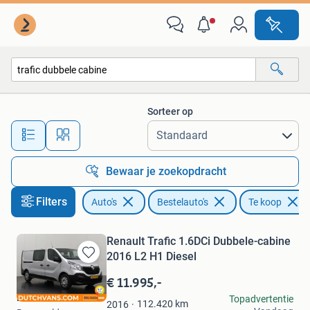
Bestelauto's
Sorteer op
Alle afstanden…
Bewaar je zoekopdracht
Filters
Auto's
Bestelauto's
Te koop
Renault Trafic 1.6DCi Dubbele-cabine
2016 L2 H1 Diesel
Bewaren
in
€ 11.995,-
Mijn
Dutchvans.com
Topadvertentie
Favorieten
112.420
km
2016