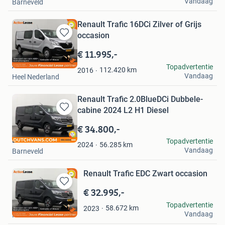
Vandaag
Barneveld
Renault Trafic 16DCi Zilver of Grijs
occasion
Bewaren
in
€ 11.995,-
Mijn
Action Lease
Topadvertentie
Favorieten
112.420
km
2016
Vandaag
Heel Nederland
Renault Trafic 2.0BlueDCi Dubbele-
cabine 2024 L2 H1 Diesel
Bewaren
in
€ 34.800,-
Mijn
Dutchvans.com
Topadvertentie
Favorieten
56.285
km
2024
Vandaag
Barneveld
Renault Trafic EDC Zwart occasion
€ 32.995,-
Bewaren
in
Action Lease
Topadvertentie
58.672
km
2023
Mijn
Vandaag
Heel Nederland
Favorieten