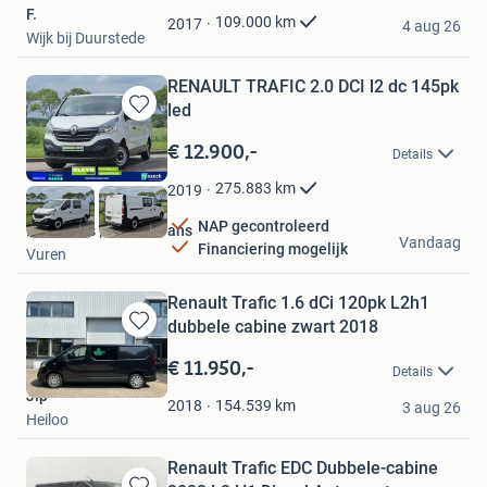
F.
Favorieten
109.000
km
2017
4 aug 26
Wijk bij Duurstede
RENAULT TRAFIC 2.0 DCI l2 dc 145pk
led
Bewaren
in
€ 12.900,-
Details
Mijn
Favorieten
275.883
km
2019
NAP gecontroleerd
Bestelbus | KLEYN Vans
Vandaag
Financiering mogelijk
Vuren
Renault Trafic 1.6 dCi 120pk L2h1
dubbele cabine zwart 2018
Bewaren
in
€ 11.950,-
Details
Mijn
Jip
Favorieten
154.539
km
2018
3 aug 26
Heiloo
Renault Trafic EDC Dubbele-cabine