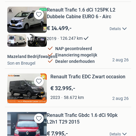
Renault Trafic 1.6 dCi 125PK L2
Dubbele Cabine EURO 6 - Airc
Bewaren
in
€ 14.499,-
Details
Mijn
Favorieten
126.247
km
2019
NAP gecontroleerd
Financiering mogelijk
Mazeland Bedrijfswagens
2 aug 26
Dealer onderhouden
Son en Breugel
Renault Trafic EDC Zwart occasion
€ 32.995,-
Bewaren
in
Action Lease
58.672
km
2023
Mijn
2 aug 26
Heel Nederland
Favorieten
Renault Trafic Gbdc 1.6 dCi 90pk
L2h1 T29 2015
Bewaren
in
€ 7.995,-
Details
Mijn