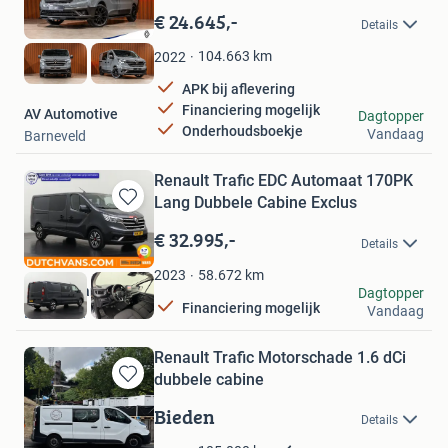
in
€ 24.645,-
Details
Mijn
Favorieten
104.663
km
2022
APK bij aflevering
Financiering mogelijk
AV Automotive
Dagtopper
Onderhoudsboekje
Vandaag
Barneveld
Renault Trafic EDC Automaat 170PK
Lang Dubbele Cabine Exclus
Bewaren
in
€ 32.995,-
Details
Mijn
Favorieten
58.672
km
2023
DUTCH Vans
Dagtopper
Financiering mogelijk
Vandaag
Barneveld
Renault Trafic Motorschade 1.6 dCi
dubbele cabine
Bewaren
in
Bieden
Details
Mijn
Willem
Favorieten