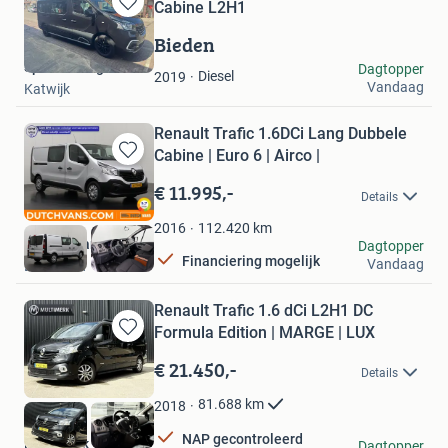
Cabine L2H1
Bewaren
in
Bieden
Mijn
Sporttrading
Dagtopper
Favorieten
Diesel
2019
Vandaag
Katwijk
Renault Trafic 1.6DCi Lang Dubbele
Cabine | Euro 6 | Airco |
Bewaren
in
€ 11.995,-
Details
Mijn
Favorieten
112.420
km
2016
DUTCH Vans
Dagtopper
Financiering mogelijk
Vandaag
Barneveld
Renault Trafic 1.6 dCi L2H1 DC
Formula Edition | MARGE | LUX
Bewaren
in
€ 21.450,-
Details
Mijn
Favorieten
81.688
km
2018
NAP gecontroleerd
Multimerk
Dagtopper