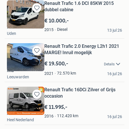
Renault Trafic 1.6 DCI 85KW 2015
dubbel cabine
Bewaren
in
€ 10.000,-
Mijn
Mike
Favorieten
Diesel
2015
13 jul 26
Uden
Renault Trafic 2.0 Energy L2h1 2021
MARGE! Inruil mogelijk
Bewaren
in
€ 19.500,-
Details
Mijn
lina
Favorieten
72.570
km
2021
16 jul 26
Leeuwarden
Renault Trafic 16DCi Zilver of Grijs
occasion
Bewaren
in
€ 11.995,-
Mijn
Action Lease
Favorieten
112.420
km
2016
16 jul 26
Heel Nederland