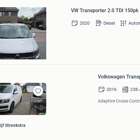
VW Transporter 2.0 TDI 150
2020
Diesel
Auto
jf Streekstra
Volkswagen Trans
2016
238.
Bewaren
Adaptive Cruise Contro
in
Mijn
Favorieten
jf Streekstra