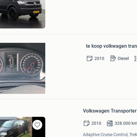
Mijn
Favorieten
ns.com
d
Bezoek website
Bewaren
in
te koop volkwagen tran
Mijn
Favorieten
2010
Diesel
Volkswagen Transporter
2010
328.000
k
Bewaren
Adaptive Cruise Control, Trek
in