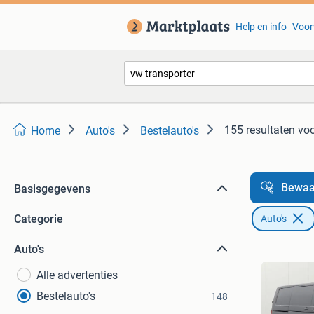
Help en info
Voor
155 resultaten
voo
Home
Auto's
Bestelauto's
Bewaa
Basisgegevens
Categorie
Auto's
Auto's
Alle advertenties
Bestelauto's
148