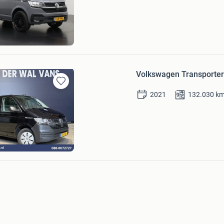
Mijn
Favorieten
ns.com
d
Bezoek website
Volkswagen Transporter 
Bewaren
2021
132.030
k
in
Mijn
Favorieten
Wal Vans
Bezoek website