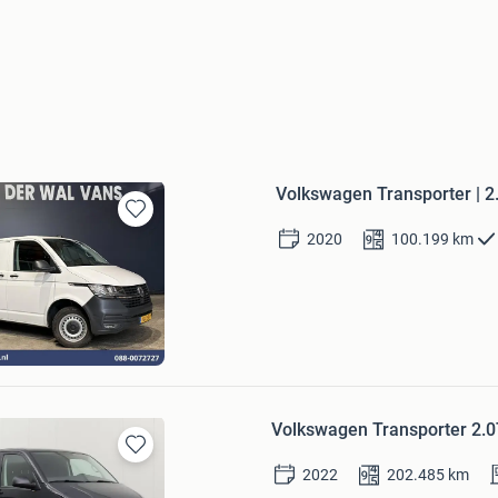
Volkswagen Transporter | 2
Bewaren
2020
100.199
km
in
Mijn
Favorieten
Wal Vans
Bezoek website
Volkswagen Transporter 2.0
Bewaren
2022
202.485
km
in