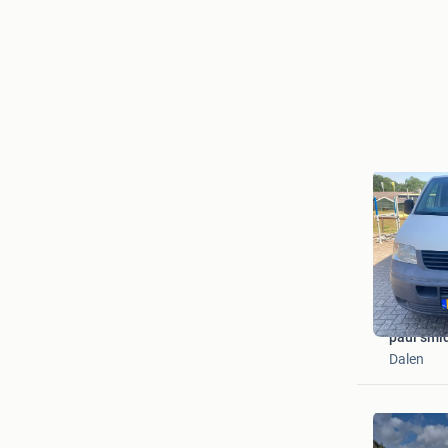
paul smi
Dalen