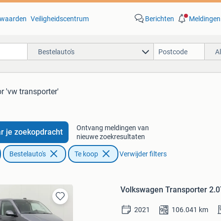
waarden
Veiligheidscentrum
Berichten
Meldingen
Bestelauto's
A
r 'vw transporter'
Ontvang meldingen van
r je zoekopdracht
nieuwe zoekresultaten
Bestelauto's
Te koop
Verwijder filters
Volkswagen Transporter 2.0
Bewaren
2021
106.041
km
in