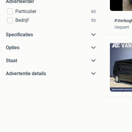
Adverteerder
Particulier
60
Bedrijf
50
P.Verbog
Usquert
Specificaties
Opties
Staat
Advertentie details
Van der 
Langerak