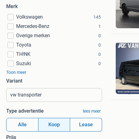
Merk
Volkswagen
145
Dutchva
Mercedes-Benz
Barnevel
1
Overige merken
0
Toyota
0
TH!NK
0
Suzuki
0
Toon meer
Variant
Van der 
Langerak
Type advertentie
lees meer
Alle
Koop
Lease
Prijs