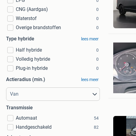
LPG
0
CNG (Aardgas)
0
Waterstof
0
Dutchva
Barnevel
Overige brandstoffen
0
Type hybride
lees meer
Half hybride
0
Volledig hybride
0
Plug-in hybride
0
Actieradius (min.)
lees meer
sietzema
Dalfsen
Transmissie
Automaat
54
Handgeschakeld
82