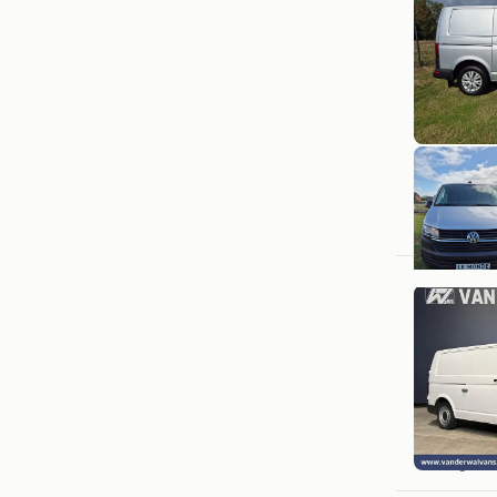
Van der 
Langerak