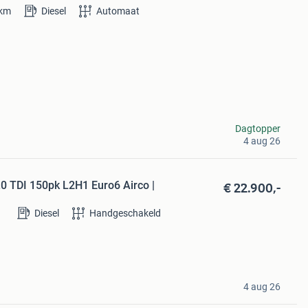
km
Diesel
Automaat
Dagtopper
4 aug 26
€ 22.900,-
.0 TDI 150pk L2H1 Euro6 Airco |
Diesel
Handgeschakeld
4 aug 26