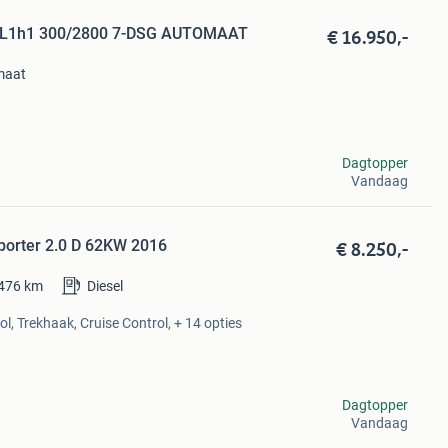
€ 16.950,-
pk L1h1 300/2800 7-DSG AUTOMAAT
maat
Dagtopper
Vandaag
€ 8.250,-
porter 2.0 D 62KW 2016
476
km
Diesel
l, Trekhaak, Cruise Control, + 14 opties
Dagtopper
Vandaag