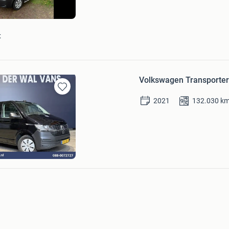
Mijn
Favorieten
t
Volkswagen Transporter 
Bewaren
2021
132.030
k
in
Mijn
Favorieten
Wal Vans
Bezoek website