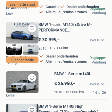
zeer nette staat
Garantie
Dealer onderhouden
De Autopoort
Dagtopper
Alle milieu/emissie zones
Vandaag
Leek
BMW 1-serie M140i xDrive M-
PERFORMANCE
Bewaren
LED/SCHUIFDAK/ALCANTA
in
€ 30.995,-
Details
Mijn
Favorieten
132.114
km
2016
Dealer onderhouden
Car Parc B.V.
Dagtopper
1 jaar garantie
Alle milieu/emissie zones
Vandaag
Tilburg
BMW 1-Serie m140i
€ 26.950,-
Bewaren
Details
in
Guus van de ven
Mijn
137.000
km
2016
14 jul 26
Eersel
Favorieten
BMW 1-Serie M140i High
Executive/LCI/Keyless/Opendak/