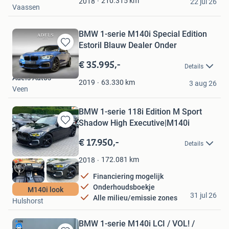
210.315
km
2018
22 jul 26
Vaassen
BMW 1-serie M140i Special Edition
Estoril Blauw Dealer Onder
Bewaren
in
€ 35.995,-
Details
Mijn
Adels Auto's
Favorieten
63.330
km
2019
3 aug 26
Veen
BMW 1-serie 118i Edition M Sport
Shadow High Executive|M140i
Bewaren
in
€ 17.950,-
Details
Mijn
Favorieten
172.081
km
2018
Financiering mogelijk
Onderhoudsboekje
M.V.A. Occasions
M140i look
31 jul 26
Alle milieu/emissie zones
Hulshorst
BMW 1-serie M140i LCI / VOL! /