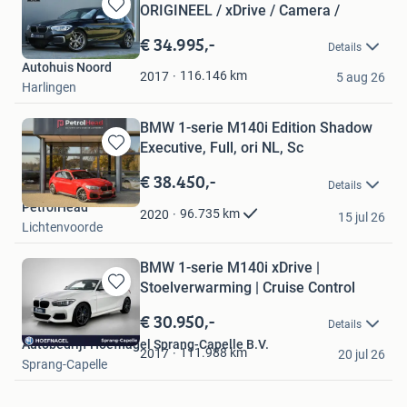
ORIGINEEL / xDrive / Camera /
Bewaren
in
€ 34.995,-
Details
Mijn
Autohuis Noord
Favorieten
116.146
km
2017
5 aug 26
Harlingen
BMW 1-serie M140i Edition Shadow
Executive, Full, ori NL, Sc
Bewaren
in
€ 38.450,-
Details
Mijn
PetrolHead
Favorieten
96.735
km
2020
15 jul 26
Lichtenvoorde
BMW 1-serie M140i xDrive |
Stoelverwarming | Cruise Control
Bewaren
in
€ 30.950,-
Details
Mijn
Autobedrijf Hoefnagel Sprang-Capelle B.V.
Favorieten
111.988
km
2017
20 jul 26
Sprang-Capelle