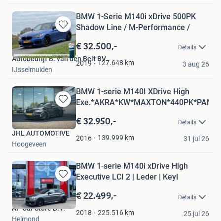
BMW 1-Serie M140i xDrive 500PK
Shadow Line / M-Performance /
Bewaren
in
€ 32.500,-
Details
Mijn
Autobedrijf B. van den Belt BV
Favorieten
127.648
km
2019
3 aug 26
IJsselmuiden
BMW 1-serie M140I XDrive High
Exe.*AKRA*KW*MAXTON*440PK*PANO
Bewaren
in
€ 32.950,-
Details
Mijn
JHL AUTOMOTIVE
Favorieten
139.999
km
2016
31 jul 26
Hoogeveen
BMW 1-serie M140i xDrive High
Executive LCI 2 | Leder | Keyl
Bewaren
in
€ 22.499,-
Details
Mijn
AP Car Store B.V.
Favorieten
225.516
km
2018
25 jul 26
Helmond