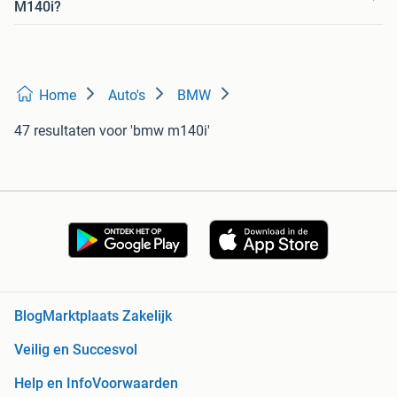
M140i?
Home
Auto's
BMW
47 resultaten
voor 'bmw m140i'
Blog
Marktplaats Zakelijk
Veilig en Succesvol
Help en Info
Voorwaarden