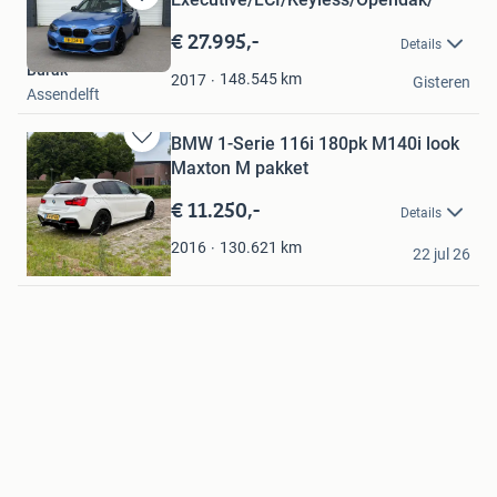
Bewaren
in
€ 27.995,-
Details
Mijn
Burak
Favorieten
148.545
km
2017
Gisteren
Assendelft
BMW 1-Serie 116i 180pk M140i look
Bewaren
Maxton M pakket
in
Mijn
€ 11.250,-
Details
Favorieten
Maxim
130.621
km
2016
22 jul 26
Riel