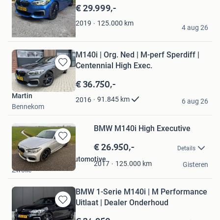
Mijn
€ 29.999,-
Favorieten
delano
125.000
km
2019
4 aug 26
Renkum
M140i | Org. Ned | M-perf Sperdiff |
Centennial High Exec.
Bewaren
in
€ 36.750,-
Mijn
Martin
Favorieten
91.845
km
2016
6 aug 26
Bennekom
BMW M140i High Executive
€ 26.950,-
Bewaren
Details
in
Niels; Doornbosch Automotive
Mijn
125.000
km
2017
Gisteren
Zwolle
Favorieten
BMW 1-Serie M140i | M Performance
Uitlaat | Dealer Onderhoud
Bewaren
in