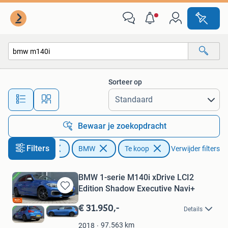
BMW
Sorteer op
Alle afstanden…
Bewaar je zoekopdracht
Filters
Auto's
BMW
Te koop
Verwijder filters
BMW 1-serie M140i xDrive LCI2
Edition Shadow Executive Navi+
Bewaren
in
€ 31.950,-
Details
Mijn
Favorieten
97.563
km
2018