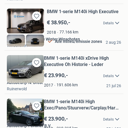
BMW 1-serie M140i High Executive
€ 38.950,-
Bewaren
Details
in
Mijn
77.166
km
2018
Favorieten
Bosch Car Service de Winter Winschoten
Alle milieu/emissie zones
2 aug 26
Winschoten
BMW 1-serie M140i xDrive High
Executive Oh Historie - Leder
Bewaren
in
€ 23.990,-
Details
Mijn
Autobedrijf N. Drost
Favorieten
191.606
km
2017
21 jul 26
Ruinerwold
BMW 1-serie M140i High
Exec/Pano/Stuurverw/Carplay/Harman
Bewaren
ka
in
€ 23.900,-
Details
Mijn
Autobedrijf Favoriet B.V.
Favorieten