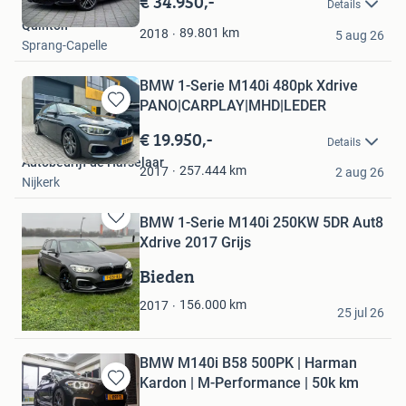
€ 34.950,-
Details
Mijn
Quinton
Favorieten
89.801
km
2018
5 aug 26
Sprang-Capelle
BMW 1-Serie M140i 480pk Xdrive
PANO|CARPLAY|MHD|LEDER
Bewaren
in
€ 19.950,-
Details
Mijn
Autobedrijf de Harselaar
Favorieten
257.444
km
2017
2 aug 26
Nijkerk
BMW 1-Serie M140i 250KW 5DR Aut8
Bewaren
Xdrive 2017 Grijs
in
Mijn
Bieden
Favorieten
Sev
156.000
km
2017
25 jul 26
Spijkenisse
BMW M140i B58 500PK | Harman
Kardon | M-Performance | 50k km
Bewaren