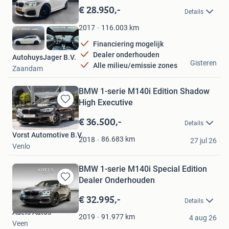
in
€ 28.950,-
Details
Mijn
Favorieten
116.003
km
2017
Financiering mogelijk
Dealer onderhouden
AutohuysJager B.V.
Gisteren
Alle milieu/emissie zones
Zaandam
BMW 1-serie M140i Edition Shadow
High Executive
Bewaren
in
€ 36.500,-
Details
Mijn
Vorst Automotive B.V.
Favorieten
86.683
km
2018
27 jul 26
Venlo
BMW 1-serie M140i Special Edition
Dealer Onderhouden
Bewaren
in
€ 32.995,-
Details
Mijn
Adels Auto's
Favorieten
91.977
km
2019
4 aug 26
Veen