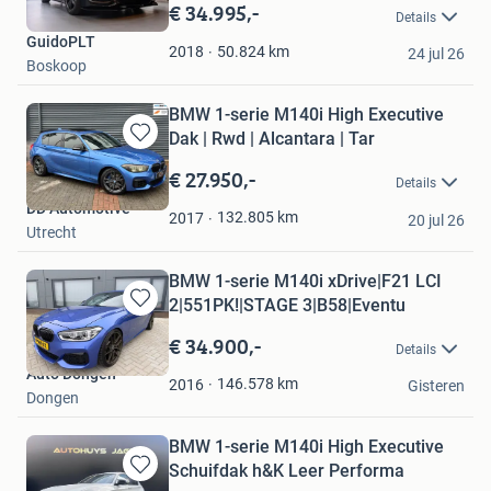
in
€ 34.995,-
Details
Mijn
GuidoPLT
Favorieten
50.824
km
2018
24 jul 26
Boskoop
BMW 1-serie M140i High Executive
Dak | Rwd | Alcantara | Tar
Bewaren
in
€ 27.950,-
Details
Mijn
DD Automotive
Favorieten
132.805
km
2017
20 jul 26
Utrecht
BMW 1-serie M140i xDrive|F21 LCI
2|551PK!|STAGE 3|B58|Eventu
Bewaren
in
€ 34.900,-
Details
Mijn
Auto Dongen
Favorieten
146.578
km
2016
Gisteren
Dongen
BMW 1-serie M140i High Executive
Schuifdak h&K Leer Performa
Bewaren