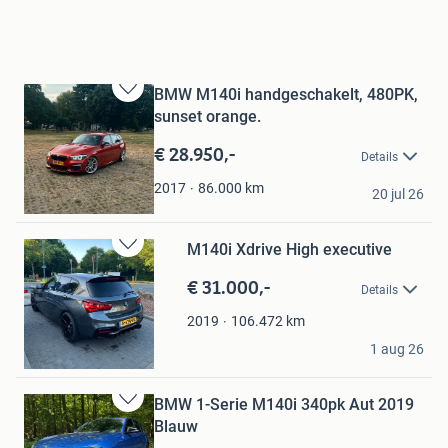
BMW M140i handgeschakelt, 480PK,
Bewaren
sunset orange.
in
Mijn
€ 28.950,-
Details
Favorieten
mark
86.000
km
2017
20 jul 26
Jabeek
M140i Xdrive High executive
Bewaren
in
€ 31.000,-
Details
Mijn
Favorieten
106.472
km
2019
Julio
1 aug 26
Wassenaar
BMW 1-Serie M140i 340pk Aut 2019
Bewaren
Blauw
in