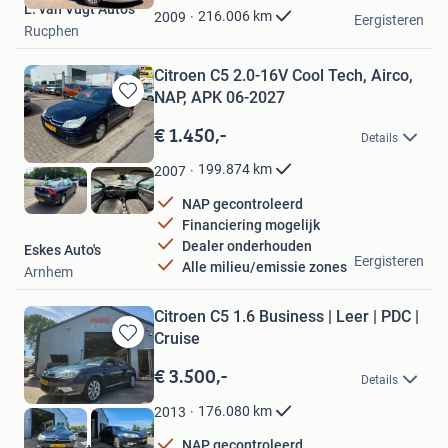
L. van Vugt Auto's
Favorieten
216.006
km
2009
Eergisteren
Rucphen
Citroen C5 2.0-16V Cool Tech, Airco,
NAP, APK 06-2027
Bewaren
in
€ 1.450,-
Details
Mijn
Favorieten
199.874
km
2007
NAP gecontroleerd
Financiering mogelijk
Dealer onderhouden
Eskes Auto's
Eergisteren
Alle milieu/emissie zones
Arnhem
Citroen C5 1.6 Business | Leer | PDC |
Cruise
Bewaren
in
€ 3.500,-
Details
Mijn
Favorieten
176.080
km
2013
NAP gecontroleerd