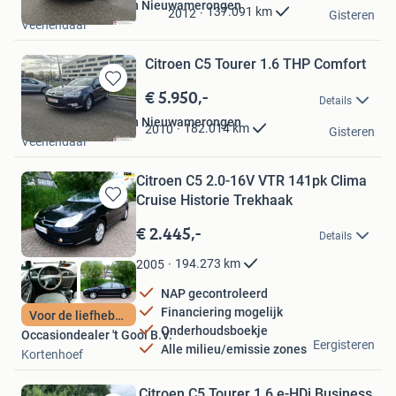
Autobedrijf Kees van Nieuwamerongen
Mijn
137.091
km
2012
Gisteren
Veenendaal
Favorieten
Citroen C5 Tourer 1.6 THP Comfort
€ 5.950,-
Bewaren
Details
in
Autobedrijf Kees van Nieuwamerongen
Mijn
182.014
km
2010
Gisteren
Veenendaal
Favorieten
Citroen C5 2.0-16V VTR 141pk Clima
Cruise Historie Trekhaak
Bewaren
in
€ 2.445,-
Details
Mijn
Favorieten
194.273
km
2005
NAP gecontroleerd
Financiering mogelijk
Voor de liefhebber
Onderhoudsboekje
Occasiondealer 't Gooi B.V.
Eergisteren
Alle milieu/emissie zones
Kortenhoef
Citroen C5 Tourer 1.6 e-HDi Business