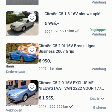
Vandaag
Vlijmen
Citroën C5 1.8 16V nieuwe apk!
€ 995,-
Bewaren
in
Niels
Dagtopper
235.915
km
2004
Mijn
Vandaag
Schiedam
Favorieten
Citroën C5 2.0I 16V Break Ligne
Business 2007 Grijs
Bewaren
in
€ 950,-
Mijn
daan
Favorieten
Benzine
2007
Vandaag
Dedemsvaart
Citroen C5 2.0-16V EXCLUSIVE
NIEUWSTAAT VAN 2222 VOOR 1777
Bewaren
N
in
€ 1.555,-
Details
Mijn
Autobedrijf ACV
Favorieten
269.555
km
2006
Gisteren
Veldhoven