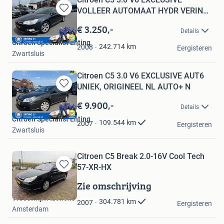
VOLLEER AUTOMAAT HYDR VERING
Bewaren
ORI
in
€ 3.250,-
Details
Mijn
Citroën Specialist Enting
Favorieten
242.714
km
2008
Eergisteren
Zwartsluis
Citroen C5 3.0 V6 EXCLUSIVE AUT6
UNIEK, ORIGINEEL NL AUTO+ N
Bewaren
in
€ 9.900,-
Details
Mijn
Citroën Specialist Enting
Favorieten
109.544
km
2007
Eergisteren
Zwartsluis
Citroen C5 Break 2.0-16V Cool Tech
57-XR-HX
Bewaren
in
Zie omschrijving
Mijn
Troostwijk Auctions
Favorieten
304.781
km
2007
Eergisteren
Amsterdam