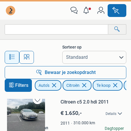
Citroën
Sorteer op
Alle afstanden…
Bewaar je zoekopdracht
Filters
Auto's
Citroën
Te koop
C
Citroen c5 2.0 hdi 2011
Bewaren
in
€ 1.650,-
Details
Mijn
Favorieten
310.000
km
2011
Florian Filimon Clotan
Dagtopper