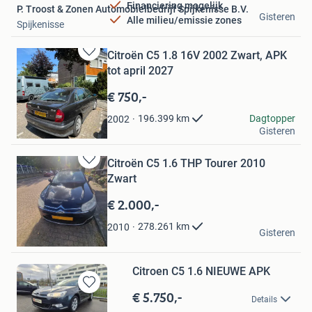
Financiering mogelijk
P. Troost & Zonen Automobielbedrijf Spijkenisse B.V.
Gisteren
Alle milieu/emissie zones
Spijkenisse
Citroën C5 1.8 16V 2002 Zwart, APK
Bewaren
tot april 2027
in
Mijn
€ 750,-
Favorieten
Niels
Dagtopper
196.399
km
2002
Gisteren
Leiderdorp
Citroën C5 1.6 THP Tourer 2010
Bewaren
Zwart
in
Mijn
€ 2.000,-
Favorieten
Bryan
278.261
km
2010
Gisteren
Spijkenisse
Citroen C5 1.6 NIEUWE APK
€ 5.750,-
Bewaren
Details
in