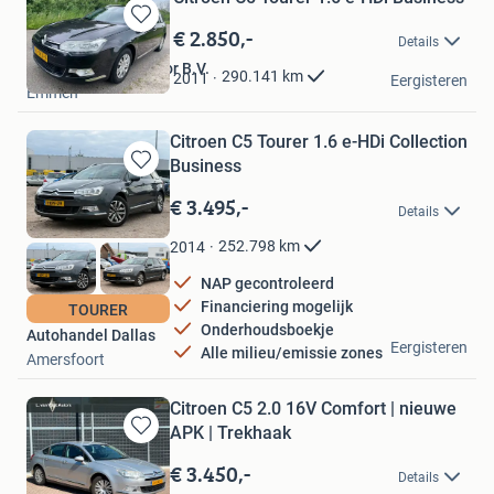
€ 2.850,-
Bewaren
Details
in
Autobedrijf Het Spoor B.V.
Mijn
290.141
km
2011
Eergisteren
Emmen
Favorieten
Citroen C5 Tourer 1.6 e-HDi Collection
Business
Bewaren
in
€ 3.495,-
Details
Mijn
Favorieten
252.798
km
2014
NAP gecontroleerd
Financiering mogelijk
TOURER
Onderhoudsboekje
Autohandel Dallas
Eergisteren
Alle milieu/emissie zones
Amersfoort
Citroen C5 2.0 16V Comfort | nieuwe
APK | Trekhaak
Bewaren
in
€ 3.450,-
Details
Mijn