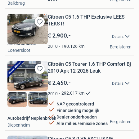
Balkbrug
Citroen C5 1.6 THP Exclusive LEES
TEKST!
Bewaren
in
€ 2.900,-
Details
Mijn
A2 Automotive
Favorieten
190.126
km
2010
Eergisteren
Loenersloot
Citroën C5 Tourer 1.6 THP Comfort Bj
2010 Apk 12-2026 Leuk
Bewaren
in
€ 2.450,-
Details
Mijn
Favorieten
292.017
km
2010
NAP gecontroleerd
Financiering mogelijk
Dealer onderhouden
Autobedrijf Neplenbroek
Eergisteren
Alle milieu/emissie zones
Diepenheim
Citroen C5 3.0 V6 EXCLUSIVE