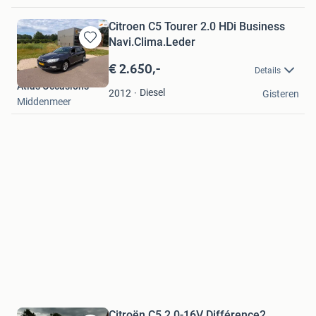
Citroen C5 Tourer 2.0 HDi Business
Navi.Clima.Leder
Bewaren
in
€ 2.650,-
Details
Mijn
Atlas Occasions
Favorieten
Diesel
2012
Gisteren
Middenmeer
Citroën C5 2.0-16V Différence2