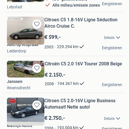
Imkers Automotive
Eergisteren
Alle milieu/emissie zones
Lelystad
Citroen C5 1.8-16V Ligne Séduction
Airco Cruise C.
Bewaren
in
€ 599,-
Details
Mijn
Auto op Afspraak
Favorieten
229.294
km
2003
Eergisteren
Leiderdorp
Citroën C5 2.0 16V Tourer 2008 Beige
€ 2.150,-
Bewaren
in
Janssen
194.367
km
2008
Mijn
Eergisteren
Woensdrecht
Favorieten
Citroen C5 2.0-16V Ligne Business
Automaat! Nette auto!
Bewaren
in
€ 2.750,-
Details
Mijn
Mathijs Auto’s
Favorieten
193.004
km
2006
Eergisteren