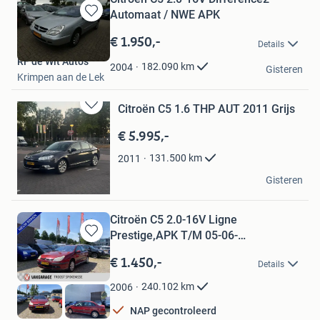
Automaat / NWE APK
Bewaren
in
€ 1.950,-
Details
Mijn
RF de Wit Auto's
Favorieten
182.090
km
2004
Gisteren
Krimpen aan de Lek
Citroën C5 1.6 THP AUT 2011 Grijs
Bewaren
in
€ 5.995,-
Mijn
Favorieten
131.500
km
2011
S.A.J.
Gisteren
Helmond
Citroën C5 2.0-16V Ligne
Prestige,APK T/M 05-06-
Bewaren
2027Automaa
in
€ 1.450,-
Details
Mijn
Favorieten
240.102
km
2006
NAP gecontroleerd