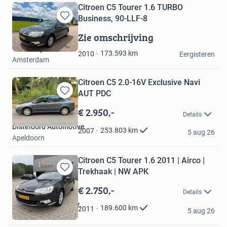
Citroen C5 Tourer 1.6 TURBO
Business, 90-LLF-8
Bewaren
in
Zie omschrijving
Mijn
Troostwijk Auctions
Favorieten
173.593
km
2010
Eergisteren
Amsterdam
Citroen C5 2.0-16V Exclusive Navi
AUT PDC
Bewaren
in
€ 2.950,-
Details
Mijn
Disteloord Automotive
Favorieten
253.803
km
2007
5 aug 26
Apeldoorn
Citroen C5 Tourer 1.6 2011 | Airco |
Trekhaak | NW APK
Bewaren
in
€ 2.750,-
Details
Mijn
Favorieten
M&N Automotive B.V.
189.600
km
2011
5 aug 26
Zevenhuizen