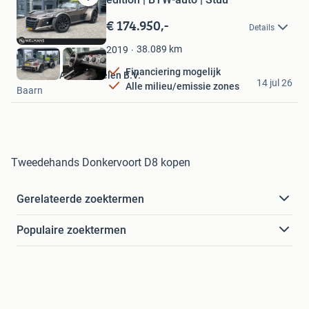
Bewaren
in
€ 174.950,-
Details
Mijn
Favorieten
38.089
km
2019
Financiering mogelijk
Welmans Automobielen B.V.
14 jul 26
Alle milieu/emissie zones
Baarn
Tweedehands Donkervoort D8 kopen
Gerelateerde zoektermen
Populaire zoektermen