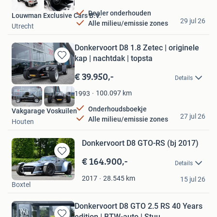
Dealer onderhouden
Louwman Exclusive Cars B.V.
29 jul 26
Alle milieu/emissie zones
Utrecht
Donkervoort D8 1.8 Zetec | originele
kap | nachtdak | topsta
Bewaren
in
€ 39.950,-
Details
Mijn
Favorieten
100.097
km
1993
Onderhoudsboekje
Vakgarage Voskuilen
27 jul 26
Alle milieu/emissie zones
Houten
Donkervoort D8 GTO-RS (bj 2017)
€ 164.900,-
Bewaren
Details
in
Classic Park
Mijn
28.545
km
2017
15 jul 26
Boxtel
Favorieten
Donkervoort D8 GTO 2.5 RS 40 Years
edition | BTW-auto | Stuu