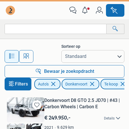
Donkervoort
Sorteer op
Alle afstanden…
Bewaar je zoekopdracht
Filters
Auto's
Donkervoort
Te koop
Donkervoort D8 GTO 2.5 JD70 | #43 |
Carbon Wheels | Carbon E
Bewaren
in
€ 249.950,-
Details
Mijn
Favorieten
9.629
km
2021