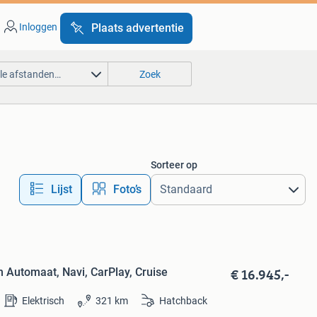
Inloggen
Plaats advertentie
lle afstanden…
Zoek
Sorteer op
Lijst
Foto’s
€ 16.945,-
 Automaat, Navi, CarPlay, Cruise
Elektrisch
321 km
Hatchback