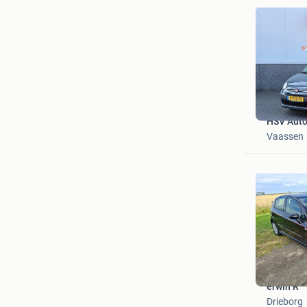
HSV Auto'
Vaassen
erwin R
Drieborg