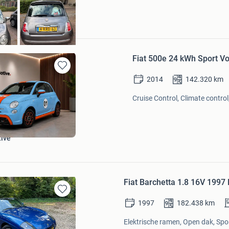
Fiat 500e 24 kWh Sport Voll
Bewaren
2014
142.320
km
in
Mijn
Cruise Control, Climate control
Favorieten
tive
Fiat Barchetta 1.8 16V 1997
Bewaren
1997
182.438
km
in
Mijn
Elektrische ramen, Open dak, Spor
Favorieten