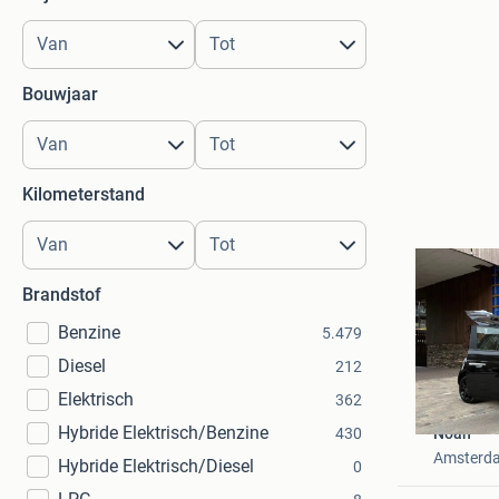
Bouwjaar
Kilometerstand
Brandstof
Benzine
5.479
Diesel
212
Elektrisch
362
Hybride Elektrisch/Benzine
Noah
430
Amsterd
Hybride Elektrisch/Diesel
0