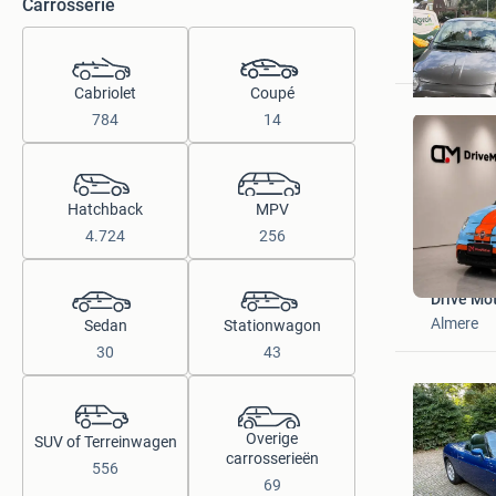
Carrosserie
E
Sneek
Cabriolet
Coupé
784
14
Hatchback
MPV
4.724
256
Drive Mo
Almere
Sedan
Stationwagon
30
43
Overige
SUV of Terreinwagen
carrosserieën
556
69