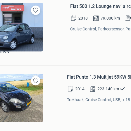
Fiat 500 1.2 Lounge navi ai
Bewaren
2018
79.000
km
in
Mijn
Cruise Control, Parkeersensor, P
Favorieten
s B.V.
Fiat Punto 1.3 Multijet 59KW 5
Bewaren
2014
223.140
km
in
Mijn
Trekhaak, Cruise Control, USB, + 18
Favorieten