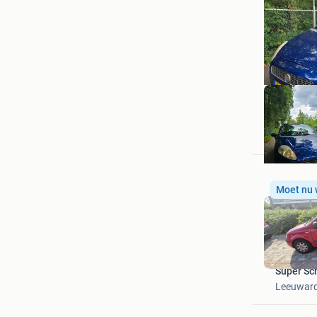
your tec
Doorn
Moet nu
Super S
Leeuwar