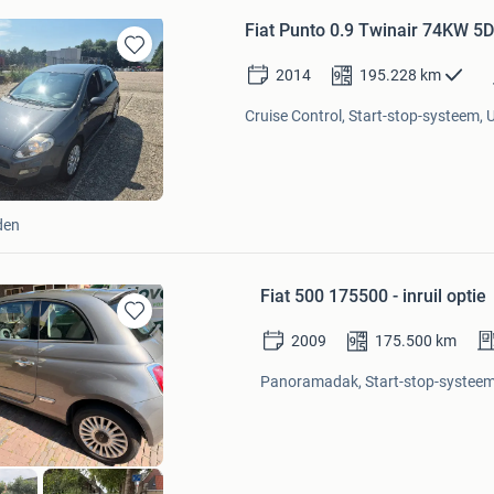
Fiat Punto 0.9 Twinair 74KW 5D
Bewaren
2014
195.228
km
in
Mijn
Cruise Control, Start-stop-systeem, 
Favorieten
den
Fiat 500 175500 - inruil optie
Bewaren
2009
175.500
km
in
Mijn
Panoramadak, Start-stop-systeem,
Favorieten