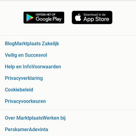
Blog
Marktplaats Zakelijk
Veilig en Succesvol
Help en Info
Voorwaarden
Privacyverklaring
Cookiebeleid
Privacyvoorkeuren
Over Marktplaats
Werken bij
Perskamer
Adevinta