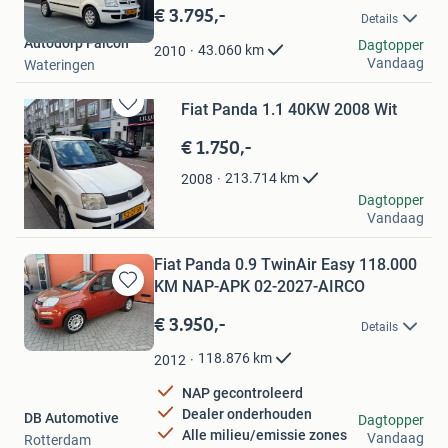
in
€ 3.795,-
Details
Mijn
Autodorp Falcon
Favorieten
Dagtopper
43.060
km
2010
Vandaag
Wateringen
Fiat Panda 1.1 40KW 2008 Wit
Bewaren
in
€ 1.750,-
Mijn
Favorieten
213.714
km
2008
George
Dagtopper
Vandaag
Rotterdam
Fiat Panda 0.9 TwinAir Easy 118.000
KM NAP-APK 02-2027-AIRCO
Bewaren
in
€ 3.950,-
Details
Mijn
Favorieten
118.876
km
2012
NAP gecontroleerd
Dealer onderhouden
DB Automotive
Dagtopper
Alle milieu/emissie zones
Vandaag
Rotterdam