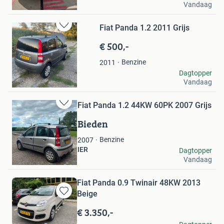
Vandaag
Amersfoort
Fiat Panda 1.2 2011 Grijs
Bewaren
in
€ 500,-
Mijn
Favorieten
Benzine
2011
ruud
Dagtopper
Vandaag
Weert
Fiat Panda 1.2 44KW 60PK 2007 Grijs
Bewaren
in
Bieden
Mijn
Favorieten
Benzine
2007
MIWI VERHUIS KOERIER
Dagtopper
Vandaag
Groningen
Fiat Panda 0.9 Twinair 48KW 2013
Beige
Bewaren
in
€ 3.350,-
Mijn
Brouwer Autos