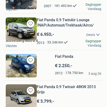
in
van Thiel auto's
Dagtopper
Mijn
181.492
km
2007
Vandaag
Wijchen
Favorieten
Fiat Panda 0.9 TwinAir Lounge
/NAP/Automaat/Trekhaak/Airco/
Bewaren
in
€ 6.950,-
Details
Mijn
Stuivenberg Auto B.V.
Favorieten
Dagtopper
53.246
km
2013
Vandaag
Vleuten
Fiat Panda
€ 2.250,-
Bewaren
in
GDS
178.750
km
2012
Mijn
3 aug 26
Rijsenhout
Favorieten
Fiat Panda 0.9 Twinair 48KW 2013
Grijs
Bewaren
in
€ 3.799,-
Mijn
DNA AUTOS