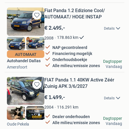
Fiat Panda 1.2 Edizione Cool/
AUTOMAAT/ HOGE INSTAP
Bewaren
in
€ 2.495,-
Details
Mijn
Favorieten
178.863
km
2008
NAP gecontroleerd
Financiering mogelijk
AUTOMAAT
Onderhoudsboekje
Autohandel Dallas
Dagtopper
Alle milieu/emissie zones
Vandaag
Amersfoort
FIAT Panda 1.1 40KW Active Zéér
Zuinig APK 3/6/2027
Bewaren
in
€ 1.499,-
Details
Mijn
Favorieten
116.291
km
2004
Dealer onderhouden
Autohuis Zuiderveen
Dagtopper
Alle milieu/emissie zones
Vandaag
Oude Pekela