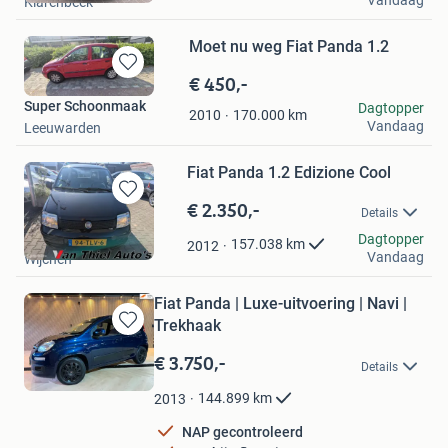
Klarenbeek
Moet nu weg Fiat Panda 1.2
€ 450,-
Bewaren
in
Super Schoonmaak
Dagtopper
170.000
km
2010
Mijn
Vandaag
Leeuwarden
Favorieten
Fiat Panda 1.2 Edizione Cool
€ 2.350,-
Bewaren
Details
in
van Thiel auto's
Dagtopper
Mijn
157.038
km
2012
Vandaag
Wijchen
Favorieten
Fiat Panda | Luxe-uitvoering | Navi |
Trekhaak
Bewaren
in
€ 3.750,-
Details
Mijn
Favorieten
144.899
km
2013
NAP gecontroleerd