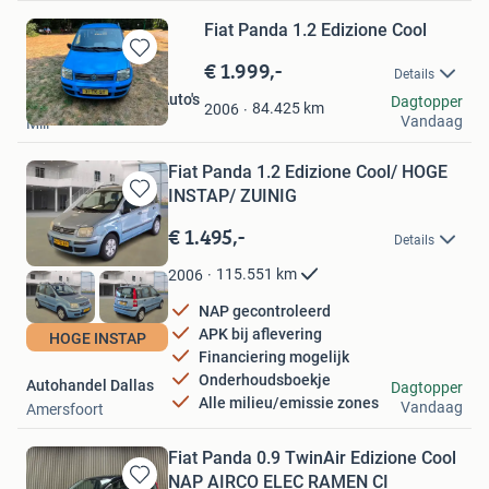
Fiat Panda 1.2 Edizione Cool
€ 1.999,-
Bewaren
Details
in
Van Houtum / P&H Auto's
Dagtopper
Mijn
84.425
km
2006
Vandaag
Mill
Favorieten
Fiat Panda 1.2 Edizione Cool/ HOGE
INSTAP/ ZUINIG
Bewaren
in
€ 1.495,-
Details
Mijn
Favorieten
115.551
km
2006
NAP gecontroleerd
APK bij aflevering
HOGE INSTAP
Financiering mogelijk
Onderhoudsboekje
Autohandel Dallas
Dagtopper
Alle milieu/emissie zones
Vandaag
Amersfoort
Fiat Panda 0.9 TwinAir Edizione Cool
NAP AIRCO ELEC RAMEN CI