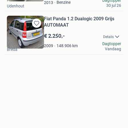
Dagtopper
Favorieten
Benzine
2013
30 jul 26
Udenhout
Fiat Panda 1.2 Dualogic 2009 Grijs
AUTOMAAT
Bewaren
in
€ 2.250,-
Details
Mijn
John
Dagtopper
Favorieten
148.906
km
2009
Vandaag
Breda