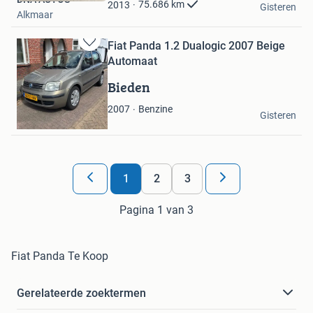
Favorieten
75.686
km
2013
Gisteren
Alkmaar
Fiat Panda 1.2 Dualogic 2007 Beige
Bewaren
Automaat
in
Mijn
Bieden
Favorieten
Klassieker
Benzine
2007
Gisteren
Groningen
1
2
3
Pagina 1 van 3
Fiat Panda Te Koop
Gerelateerde zoektermen