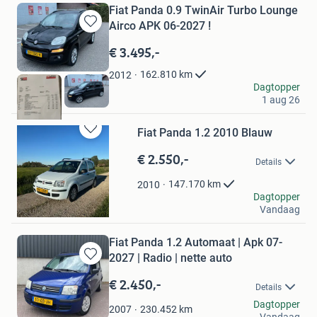
Fiat Panda 0.9 TwinAir Turbo Lounge
Airco APK 06-2027 !
Bewaren
in
€ 3.495,-
Mijn
Favorieten
162.810
km
2012
Tom
Dagtopper
1 aug 26
Soest
Fiat Panda 1.2 2010 Blauw
Bewaren
in
€ 2.550,-
Details
Mijn
Favorieten
147.170
km
2010
SvE Cars
Dagtopper
Vandaag
Langbroek
Fiat Panda 1.2 Automaat | Apk 07-
2027 | Radio | nette auto
Bewaren
in
€ 2.450,-
Details
Mijn
Buitenhuis Auto's
Dagtopper
Favorieten
230.452
km
2007
Vandaag