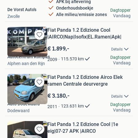
APK bij aflevering
Onderhoudsboekje
De Vorst Auto's
Dagtopper
Alle milieu/emissie zones
Vandaag
Zwolle
Fiat Panda 1.2 Edizione Cool
|AIRCO|Nap|Isofix|EL.Ramen|Apk|
Bewaren
in
€ 1.899,-
Details
Mijn
Autocentrum Kompas
Favorieten
Dagtopper
115.570
km
2009
Vandaag
Alphen aan den Rijn
Fiat Panda 1.2 Edizione Airco Elek
ramen Centrale deurvergre
Bewaren
in
€ 3.180,-
Details
Mijn
Auto Dodewaard
Favorieten
Dagtopper
123.631
km
2011
Vandaag
Dodewaard
Fiat Panda 1.2 Edizione Cool |1e
eig|07-27 APK |AIRCO
Bewaren