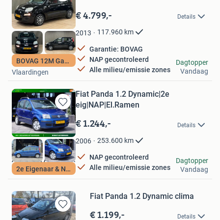
Bewaren
in
€ 4.799,-
Details
Mijn
Favorieten
117.960
km
2013
Garantie: BOVAG
NAP gecontroleerd
BOVAG 12M Garantie
Autohuis de Vaart
Dagtopper
Alle milieu/emissie zones
Vandaag
Vlaardingen
Fiat Panda 1.2 Dynamic|2e
eig|NAP|El.Ramen
Bewaren
in
€ 1.244,-
Details
Mijn
Favorieten
253.600
km
2006
NAP gecontroleerd
Adequaat Auto's B.V.
Dagtopper
Alle milieu/emissie zones
2e Eigenaar & NAP
Vandaag
Ter Aar
Fiat Panda 1.2 Dynamic clima
€ 1.199,-
Bewaren
Details