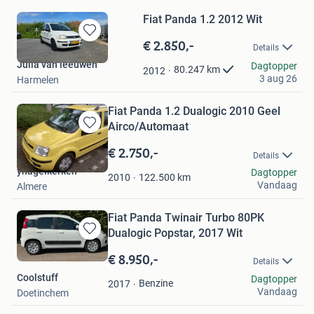
Fiat Panda 1.2 2012 Wit
€ 2.850,-
Bewaren
Details
in
Julia van leeuwen
Dagtopper
Mijn
80.247
km
2012
3 aug 26
Harmelen
Favorieten
Fiat Panda 1.2 Dualogic 2010 Geel
Airco/Automaat
Bewaren
in
€ 2.750,-
Details
Mijn
ynagelkerken
Dagtopper
Favorieten
122.500
km
2010
Vandaag
Almere
Fiat Panda Twinair Turbo 80PK
Dualogic Popstar, 2017 Wit
Bewaren
in
€ 8.950,-
Details
Mijn
Coolstuff
Dagtopper
Favorieten
Benzine
2017
Vandaag
Doetinchem