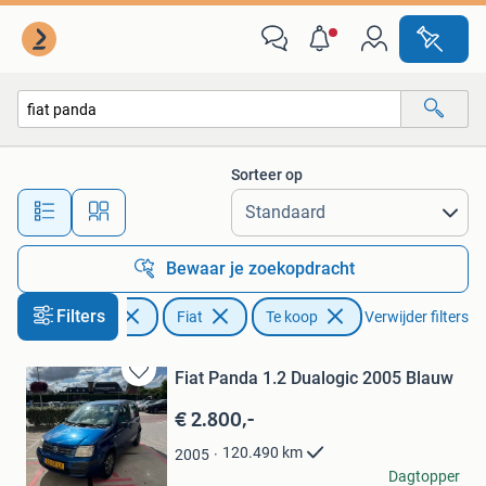
Fiat
Sorteer op
Alle afstanden…
Bewaar je zoekopdracht
Filters
Auto's
Fiat
Te koop
Verwijder filters
Fiat Panda 1.2 Dualogic 2005 Blauw
Bewaren
in
€ 2.800,-
Mijn
Favorieten
120.490
km
2005
alaeldin raslan
Dagtopper