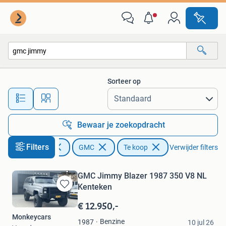
GMC
Sorteer op
Alle afstanden…
Bewaar je zoekopdracht
Filters
Auto's
GMC
Te koop
Verwijder filters
GMC Jimmy Blazer 1987 350 V8 NL
Kenteken
Bewaren
in
€ 12.950,-
Mijn
Monkeycars
Favorieten
Benzine
1987
10 jul 26