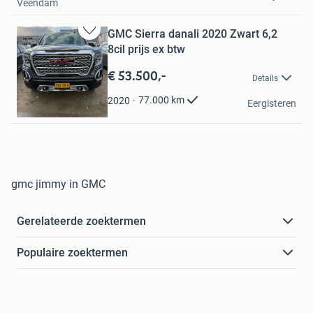
Veendam
GMC Sierra danali 2020 Zwart 6,2
Bewaren
8cil prijs ex btw
in
Mijn
€ 53.500,-
Details
Favorieten
Maenen.
77.000
km
2020
Eergisteren
Valkenswaard
gmc jimmy in GMC
Gerelateerde zoektermen
Populaire zoektermen