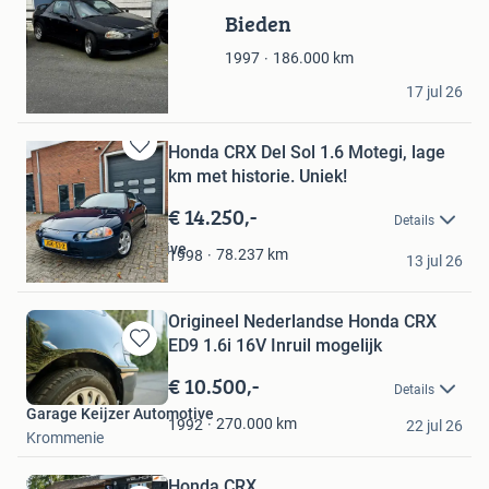
in
Bieden
Mijn
Favorieten
186.000
km
1997
Jvda
17 jul 26
Ter Aar
Honda CRX Del Sol 1.6 Motegi, lage
Bewaren
km met historie. Uniek!
in
Mijn
€ 14.250,-
Details
Favorieten
Autobedrijf Click2Drive
78.237
km
1998
13 jul 26
Breda
Origineel Nederlandse Honda CRX
ED9 1.6i 16V Inruil mogelijk
Bewaren
in
€ 10.500,-
Details
Mijn
Garage Keijzer Automotive
Favorieten
270.000
km
1992
22 jul 26
Krommenie
Honda CRX