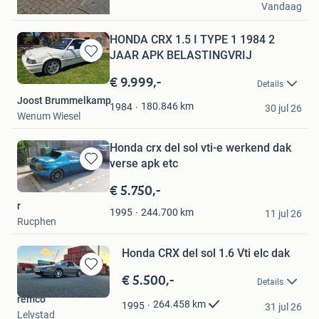
Vandaag
Giessenburg
HONDA CRX 1.5 I TYPE 1 1984 2
JAAR APK BELASTINGVRIJ
Bewaren
in
€ 9.999,-
Details
Mijn
Joost Brummelkamp
Favorieten
180.846
km
1984
30 jul 26
Wenum Wiesel
Honda crx del sol vti-e werkend dak
verse apk etc
Bewaren
in
€ 5.750,-
Mijn
r
Favorieten
244.700
km
1995
11 jul 26
Rucphen
Honda CRX del sol 1.6 Vti elc dak
€ 5.500,-
Bewaren
Details
in
remco
Mijn
264.458
km
1995
31 jul 26
Lelystad
Favorieten