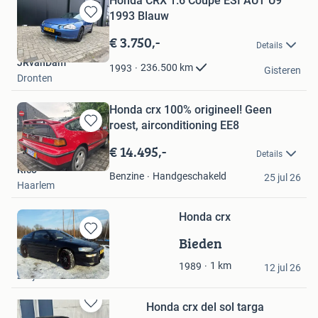
Honda CRX 1.6 Coupe ESI AUT U9
1993 Blauw
Bewaren
in
€ 3.750,-
Details
Mijn
JRvanDam
Favorieten
236.500
km
1993
Gisteren
Dronten
Honda crx 100% origineel! Geen
roest, airconditioning EE8
Bewaren
in
€ 14.495,-
Details
Mijn
Rico
Favorieten
Handgeschakeld
Benzine
25 jul 26
Haarlem
Honda crx
Bieden
Bewaren
in
cootje frog
1
km
1989
Mijn
12 jul 26
Zwijndrecht
Favorieten
Honda crx del sol targa
Bewaren