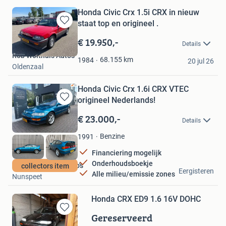
Honda Civic Crx 1.5i CRX in nieuw
staat top en origineel .
Bewaren
in
€ 19.950,-
Details
Mijn
Rob Wolthuis Auto's
Favorieten
68.155
km
1984
20 jul 26
Oldenzaal
Honda Civic Crx 1.6i CRX VTEC
origineel Nederlands!
Bewaren
in
€ 23.000,-
Details
Mijn
Favorieten
Benzine
1991
Financiering mogelijk
Onderhoudsboekje
Arno van Putten auto's
collectors item
Eergisteren
Alle milieu/emissie zones
Nunspeet
Honda CRX ED9 1.6 16V DOHC
Gereserveerd
Bewaren
in