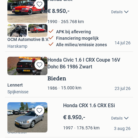
€ 8.950,-
Bewaren
Details
in
Mijn
265.768
km
1990
Favorieten
APK bij aflevering
Financiering mogelijk
OCM Automotive B.V.
14 jul 26
Alle milieu/emissie zones
Harskamp
Honda Civic 1.6 I CRX Coupe 16V
Dohc B6 1986 Zwart
Bewaren
in
Bieden
Mijn
Lennert
Favorieten
15.000
km
1986
23 jul 26
Spijkenisse
Honda CRX 1.6 CRX ESi
€ 8.950,-
Bewaren
Details
in
Rob Wolthuis Auto's
Mijn
176.576
km
1997
3 aug 26
Oldenzaal
Favorieten