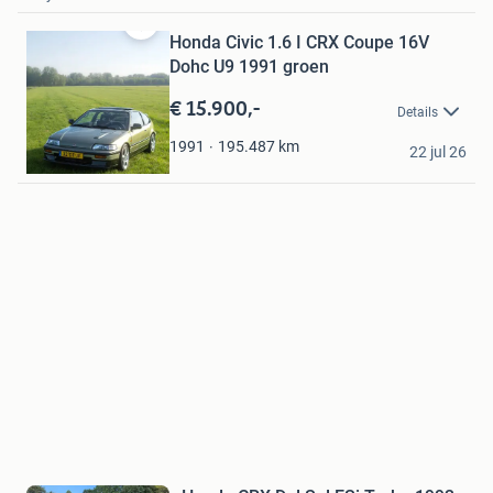
Honda Civic 1.6 I CRX Coupe 16V
Bewaren
in
Dohc U9 1991 groen
Mijn
€ 15.900,-
Favorieten
Details
RencoSloof
195.487
km
1991
22 jul 26
Alblasserdam