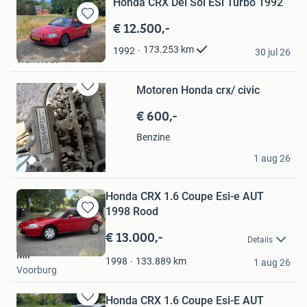
Honda CRX Del Sol ESi Turbo 1992
€ 12.500,-
Bewaren
in
Mark
173.253
km
1992
Mijn
30 jul 26
Wernhout
Favorieten
Motoren Honda crx/ civic
Bewaren
in
€ 600,-
Mijn
Favorieten
Benzine
Aanbieder
1 aug 26
Swifterbant
Honda CRX 1.6 Coupe Esi-e AUT
1998 Rood
Bewaren
in
€ 13.000,-
Details
Mijn
Mir
Favorieten
133.889
km
1998
1 aug 26
Voorburg
Honda CRX 1.6 Coupe Esi-E AUT