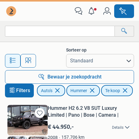
Hummer
Sorteer op
Alle afstanden…
Bewaar je zoekopdracht
Filters
Auto's
Hummer
Te koop
Hummer H2 6.2 V8 SUT Luxury
Limited | Pano | Bose | Camera |
Bewaren
in
€ 44.950,-
Details
Mijn
Favorieten
157.706
km
2008