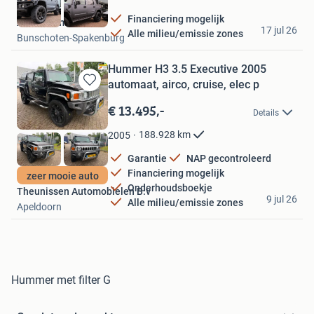
Financiering mogelijk
AIG Automotive
17 jul 26
Alle milieu/emissie zones
Bunschoten-Spakenburg
Hummer H3 3.5 Executive 2005
automaat, airco, cruise, elec p
Bewaren
in
€ 13.495,-
Details
Mijn
Favorieten
188.928
km
2005
Garantie
NAP gecontroleerd
Financiering mogelijk
zeer mooie auto
Onderhoudsboekje
Theunissen Automobielen B.v
9 jul 26
Alle milieu/emissie zones
Apeldoorn
Hummer met filter G