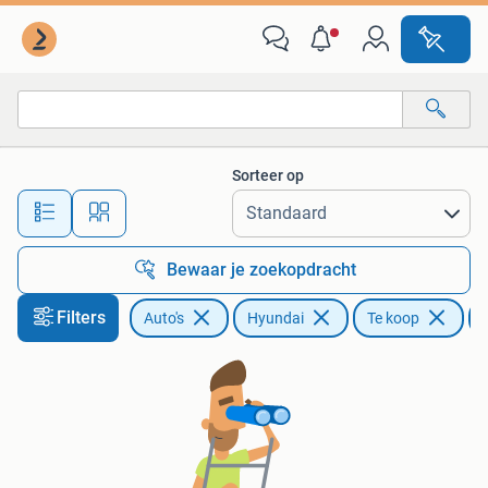
Hyundai
Sorteer op
Alle afstanden…
Bewaar je zoekopdracht
Filters
Auto's
Hyundai
Te koop