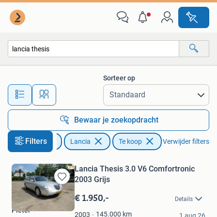
Lancia
Sorteer op
Alle afstanden…
Bewaar je zoekopdracht
Filters
Auto's
Lancia
Te koop
Verwijder filters
Lancia Thesis 3.0 V6 Comfortronic
2003 Grijs
Bewaren
in
€ 1.950,-
Details
Mijn
Pieter
Favorieten
145.000
km
2003
1 aug 26