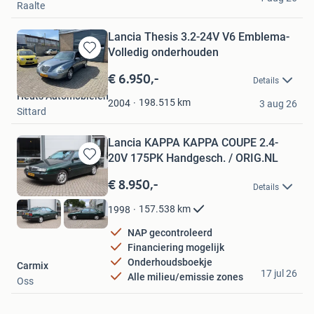
Raalte
Lancia Thesis 3.2-24V V6 Emblema-
Volledig onderhouden
Bewaren
in
€ 6.950,-
Details
Mijn
Heuts Automobielen
Favorieten
198.515
km
2004
3 aug 26
Sittard
Lancia KAPPA KAPPA COUPE 2.4-
20V 175PK Handgesch. / ORIG.NL
Bewaren
in
€ 8.950,-
Details
Mijn
Favorieten
157.538
km
1998
NAP gecontroleerd
Financiering mogelijk
Onderhoudsboekje
Carmix
17 jul 26
Alle milieu/emissie zones
Oss