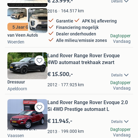
€ 23.999,-
Details
Mijn
Favorieten
164.517
km
2016
Garantie
APK bij aflevering
5 Jaar Garantie
Financiering mogelijk
Dealer onderhouden
van Veen Auto's
Dagtopper
Alle milieu/emissie zones
Vandaag
Woerden
Land Rover Range Rover Evoque
4WD automaat trekhaak zwart
Bewaren
in
€ 15.500,-
Details
Mijn
Dressuur
Dagtopper
Favorieten
177.925
km
2012
Vandaag
Apeldoorn
Land Rover Range Rover Evoque 2.0
Si 4WD Prestige automaat L
Bewaren
in
€ 11.945,-
Details
Mijn
HSV Auto's B.V.
Dagtopper
Favorieten
199.000
km
2013
Vandaag
Vaassen