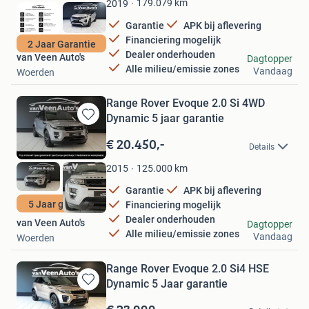
179.079
km
2019
Garantie
APK bij aflevering
Financiering mogelijk
2 Jaar Garantie
Dealer onderhouden
van Veen Auto's
Dagtopper
Alle milieu/emissie zones
Vandaag
Woerden
Range Rover Evoque 2.0 Si 4WD
Dynamic 5 jaar garantie
Bewaren
in
€ 20.450,-
Details
Mijn
Favorieten
125.000
km
2015
Garantie
APK bij aflevering
5 Jaar garantie
Financiering mogelijk
Dealer onderhouden
van Veen Auto's
Dagtopper
Alle milieu/emissie zones
Vandaag
Woerden
Range Rover Evoque 2.0 Si4 HSE
Dynamic 5 Jaar garantie
Bewaren
in