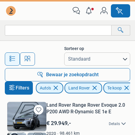
Land Rover
Sorteer op
Alle afstanden…
Bewaar je zoekopdracht
Filters
Auto's
Land Rover
Te koop
Land Rover Range Rover Evoque 2.0
P200 AWD R-Dynamic SE 1e E
Bewaren
in
€ 29.949,-
Details
Mijn
Favorieten
98.461
km
2020