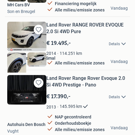
Financiering mogelijk
MH Cars BV
Vandaag
Alle milieu/emissie zones
Son en Breugel
Land Rover RANGE ROVER EVOQUE
2.0 Si 4WD Pure
Bewaren
in
€ 19.495,-
Details
Mijn
Favorieten
114.251
km
2014
Vakgarage Vlaar en Smal
Vandaag
Alle milieu/emissie zones
De Goorn
Land Rover Range Rover Evoque 2.0
Si 4WD Prestige - Pano
Bewaren
in
€ 17.390,-
Details
Mijn
Favorieten
145.595
km
2013
NAP gecontroleerd
Onderhoudsboekje
Autohuis Den Bosch
Vandaag
Alle milieu/emissie zones
Vught