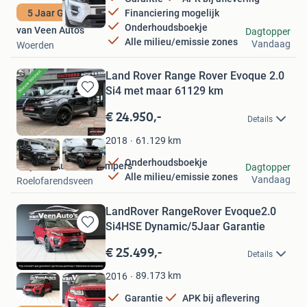
5 Jaar Garantie
Financiering mogelijk
Onderhoudsboekje
van Veen Auto's
Dagtopper
Alle milieu/emissie zones
Vandaag
Woerden
Land Rover Range Rover Evoque 2.0
Si4 met maar 61129 km
Bewaren
in
€ 24.950,-
Details
Mijn
Favorieten
61.129
km
2018
Onderhoudsboekje
Snijders Auto´s & Campers
Dagtopper
Alle milieu/emissie zones
Vandaag
Roelofarendsveen
LandRover RangeRover Evoque2.0
Si4HSE Dynamic/5Jaar Garantie
Bewaren
in
€ 25.499,-
Details
Mijn
Favorieten
89.173
km
2016
Garantie
APK bij aflevering