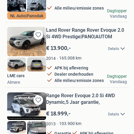
Alle milieu/emissie zones
Autobaan B.V.
Dagtopper
NL Auto|Panodak
Vandaag
Lelystad
Land Rover Range Rover Evoque 2.0
Si 4WD Prestige|PANO|AUTOM
Bewaren
in
€ 13.900,-
Details
Mijn
Favorieten
165.008
km
2014
APK bij aflevering
Dealer onderhouden
LME cars
Dagtopper
Alle milieu/emissie zones
Vandaag
Almere
Range Rover Evoque 2.0 Si 4WD
Dynamic,5 Jaar garantie,
Bewaren
in
€ 18.999,-
Details
Mijn
Favorieten
103.900
km
2013
Garantie
APK bij aflevering