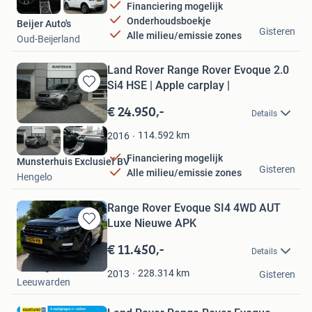
Financiering mogelijk
Onderhoudsboekje
Beijer Auto's
Gisteren
Alle milieu/emissie zones
Oud-Beijerland
Land Rover Range Rover Evoque 2.0
Si4 HSE | Apple carplay |
Bewaren
in
€ 24.950,-
Details
Mijn
Favorieten
114.592
km
2016
Financiering mogelijk
Munsterhuis Exclusief BV
Gisteren
Alle milieu/emissie zones
Hengelo
Range Rover Evoque SI4 4WD AUT
Luxe Nieuwe APK
Bewaren
in
€ 11.450,-
Details
Mijn
deJong
Favorieten
228.314
km
2013
Gisteren
Leeuwarden