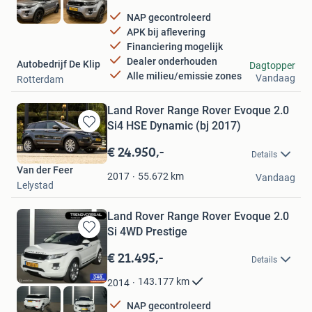
NAP gecontroleerd
APK bij aflevering
Financiering mogelijk
Dealer onderhouden
Autobedrijf De Klip
Dagtopper
Alle milieu/emissie zones
Vandaag
Rotterdam
Land Rover Range Rover Evoque 2.0
Si4 HSE Dynamic (bj 2017)
Bewaren
in
€ 24.950,-
Details
Mijn
Van der Feer
Favorieten
55.672
km
2017
Vandaag
Lelystad
Land Rover Range Rover Evoque 2.0
Si 4WD Prestige
Bewaren
in
€ 21.495,-
Details
Mijn
Favorieten
143.177
km
2014
NAP gecontroleerd