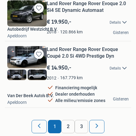
Land Rover Range Rover Evoque 2.0
Si4 SE Dynamic Automaat
Bewaren
in
€ 19.950,-
Details
Mijn
Autobedrijf Westzicht B.V.
Favorieten
120.866
km
2018
Gisteren
Apeldoorn
Land Rover Range Rover Evoque
Coupé 2.0 Si 4WD Prestige Dyn
Bewaren
in
€ 14.950,-
Details
Mijn
Favorieten
167.779
km
2012
Financiering mogelijk
Dealer onderhouden
Van Der Beek Auto's B.V.
Gisteren
Alle milieu/emissie zones
Apeldoorn
1
2
3