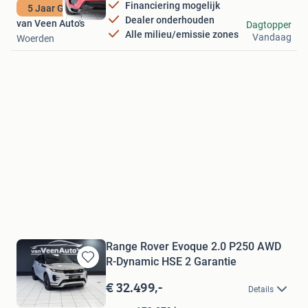
Financiering mogelijk
5 Jaar Garantie
Dealer onderhouden
van Veen Auto's
Dagtopper
Alle milieu/emissie zones
Vandaag
Woerden
Range Rover Evoque 2.0 P250 AWD
R-Dynamic HSE 2 Garantie
Bewaren
in
€ 32.499,-
Details
Mijn
Favorieten