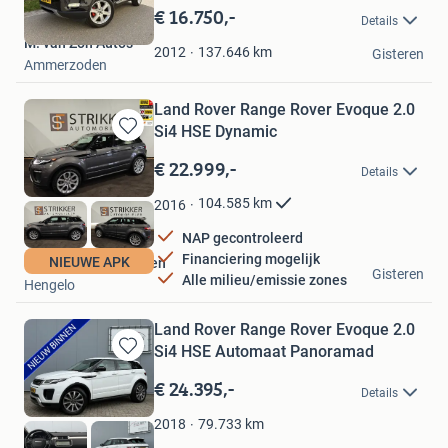
in
€ 16.750,-
Details
Mijn
M. van Zon Auto's
Favorieten
137.646
km
2012
Gisteren
Ammerzoden
Land Rover Range Rover Evoque 2.0
Si4 HSE Dynamic
Bewaren
in
€ 22.999,-
Details
Mijn
Favorieten
104.585
km
2016
NAP gecontroleerd
Financiering mogelijk
NIEUWE APK
Strikker Automobielen
Gisteren
Alle milieu/emissie zones
Hengelo
Land Rover Range Rover Evoque 2.0
Si4 HSE Automaat Panoramad
Bewaren
in
€ 24.395,-
Details
Mijn
Favorieten
79.733
km
2018