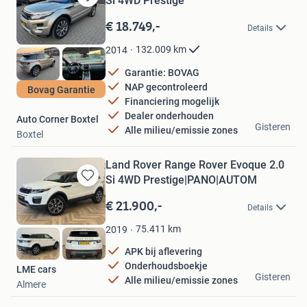
Si 4WD Prestige
Bewaren
in
€ 18.749,-
Details
Mijn
Favorieten
132.009
km
2014
Garantie: BOVAG
NAP gecontroleerd
Bovag Garantie
Financiering mogelijk
Dealer onderhouden
Auto Corner Boxtel
Gisteren
Alle milieu/emissie zones
Boxtel
Land Rover Range Rover Evoque 2.0
Si 4WD Prestige|PANO|AUTOM
Bewaren
in
€ 21.900,-
Details
Mijn
Favorieten
75.411
km
2019
APK bij aflevering
Onderhoudsboekje
LME cars
Gisteren
Alle milieu/emissie zones
Almere