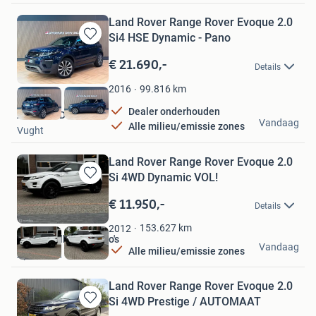
Land Rover Range Rover Evoque 2.0
Si4 HSE Dynamic - Pano
Bewaren
in
€ 21.690,-
Details
Mijn
Favorieten
99.816
km
2016
Dealer onderhouden
Autohuis Den Bosch
Vandaag
Alle milieu/emissie zones
Vught
Land Rover Range Rover Evoque 2.0
Si 4WD Dynamic VOL!
Bewaren
in
€ 11.950,-
Details
Mijn
Favorieten
153.627
km
2012
De Sleutelbloem Auto's
Vandaag
Alle milieu/emissie zones
Apeldoorn
Land Rover Range Rover Evoque 2.0
Si 4WD Prestige / AUTOMAAT
Bewaren