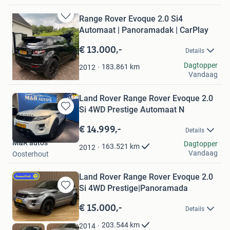
Range Rover Evoque 2.0 Si4
Bewaren
Automaat | Panoramadak | CarPlay
in
Mijn
€ 13.000,-
Details
Favorieten
Kenzo Alvares
Dagtopper
183.861
km
2012
Vandaag
Zoelen
Land Rover Range Rover Evoque 2.0
Si 4WD Prestige Automaat N
Bewaren
in
€ 14.999,-
Details
Mijn
M&R auto's
Favorieten
Dagtopper
163.521
km
2012
Vandaag
Oosterhout
Land Rover Range Rover Evoque 2.0
Si 4WD Prestige|Panoramada
Bewaren
in
€ 15.000,-
Details
Mijn
Favorieten
203.544
km
2014