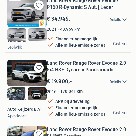
Land Rover Range Rover Evoque
P160 R-Dynamic S Aut. [ Leder
Bewaren
in
€ 34.945,-
Details
Mijn
Favorieten
43.959
km
2021
Financiering mogelijk
Vaartland
Gisteren
Alle milieu/emissie zones
Stolwijk
Land Rover Range Rover Evoque 2.0
Si4 HSE Dynamic Panoramada
Bewaren
in
€ 19.900,-
Details
Mijn
Favorieten
170.041
km
2016
APK bij aflevering
Financiering mogelijk
Auto Keijzers B.V.
Gisteren
Alle milieu/emissie zones
Apeldoorn
Land Rover Range Rover Evoque 2.0