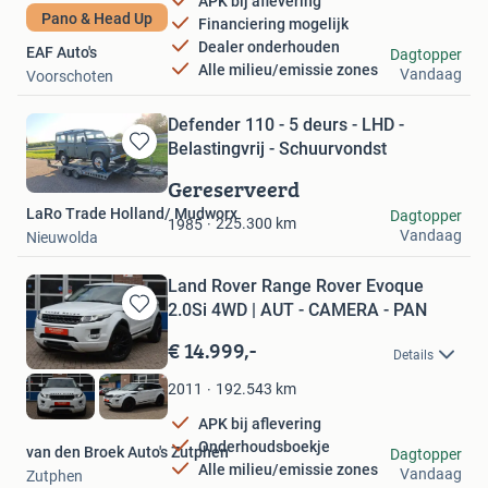
APK bij aflevering
Pano & Head Up
Financiering mogelijk
Dealer onderhouden
EAF Auto's
Dagtopper
Alle milieu/emissie zones
Vandaag
Voorschoten
Defender 110 - 5 deurs - LHD -
Belastingvrij - Schuurvondst
Bewaren
in
Gereserveerd
Mijn
LaRo Trade Holland/ Mudworx
Dagtopper
Favorieten
225.300
km
1985
Vandaag
Nieuwolda
Land Rover Range Rover Evoque
2.0Si 4WD | AUT - CAMERA - PAN
Bewaren
in
€ 14.999,-
Details
Mijn
Favorieten
192.543
km
2011
APK bij aflevering
Onderhoudsboekje
van den Broek Auto's Zutphen
Dagtopper
Alle milieu/emissie zones
Vandaag
Zutphen