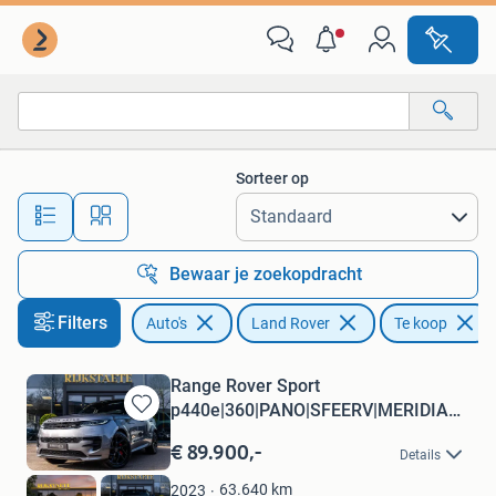
Land Rover
Sorteer op
Alle afstanden…
Bewaar je zoekopdracht
Filters
Auto's
Land Rover
Te koop
Range Rover Sport
p440e|360|PANO|SFEERV|MERIDIAN|22|
Bewaren
BTW
in
€ 89.900,-
Details
Mijn
Favorieten
63.640
km
2023