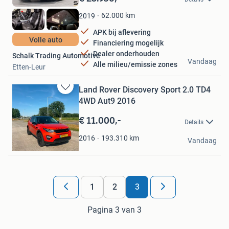
Mijn
Favorieten
62.000
km
2019
APK bij aflevering
Volle auto
Financiering mogelijk
Dealer onderhouden
Schalk Trading Automotive
Vandaag
Alle milieu/emissie zones
Etten-Leur
Land Rover Discovery Sport 2.0 TD4
Bewaren
4WD Aut9 2016
in
Mijn
€ 11.000,-
Details
Favorieten
Fam. A
193.310
km
2016
Vandaag
Almelo
1
2
3
Pagina 3 van 3