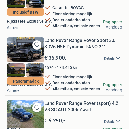
Garantie: BOVAG
Inclusief BTW
Financiering mogelijk
Dealer onderhouden
Rijkstaete Exclusive B.V.
Dagtopper
Alle milieu/emissie zones
Vandaag
Almere
Land Rover Range Rover Sport 3.0
SDV6 HSE Dynamic|PANO|21''
Bewaren
in
€ 36.900,-
Details
Mijn
Favorieten
178.425
km
2020
Financiering mogelijk
Panoramadak
Dealer onderhouden
Rijkstaete Exclusive B.V.
Dagtopper
Alle milieu/emissie zones
Vandaag
Almere
Land Rover Range Rover (sport) 4.2
V8 SC AUT 2006 Zwart
Bewaren
in
€ 5.250,-
Details
Mijn
Ronald
Favorieten
Dagtopper