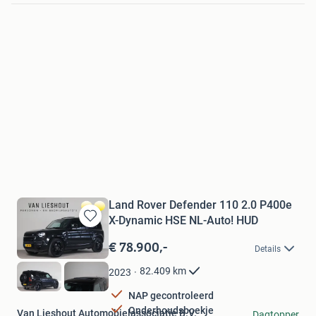
Land Rover Defender 110 2.0 P400e
X-Dynamic HSE NL-Auto! HUD
Bewaren
in
€ 78.900,-
Details
Mijn
Favorieten
82.409
km
2023
NAP gecontroleerd
Onderhoudsboekje
Van Lieshout Automobielassociatie B.V.
Dagtopper