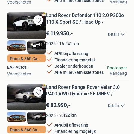
Alle milieu/emissie zones
Vandaag
Voorschoten
Land Rover Defender 110 2.0 P300e
110 X-Sport SE / Head Up /
Bewaren
in
€ 119.950,-
Details
Mijn
Favorieten
16.641
km
2025
APK bij aflevering
Pano & 360 Camera
Financiering mogelijk
Dealer onderhouden
EAF Auto's
Dagtopper
Alle milieu/emissie zones
Vandaag
Voorschoten
Land Rover Range Rover Velar 3.0
P400 AWD Dynamic SE MHEV /
Bewaren
in
€ 82.950,-
Details
Mijn
Favorieten
9.422
km
2025
APK bij aflevering
Pano & 360 Camera
Financiering mogelijk