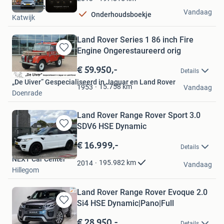
HooG Selections
Vandaag
Onderhoudsboekje
Katwijk
Land Rover Series 1 86 inch Fire
Engine Ongerestaureerd orig
Bewaren
in
€ 59.950,-
Details
Mijn
„De Uiver” Gespecialiseerd in Jaguar en Land Rover
Favorieten
15.758
km
1953
Vandaag
Doenrade
Land Rover Range Rover Sport 3.0
SDV6 HSE Dynamic
Bewaren
in
€ 16.999,-
Details
Mijn
NEXT Car Center
Favorieten
195.982
km
2014
Vandaag
Hillegom
Land Rover Range Rover Evoque 2.0
Si4 HSE Dynamic|Pano|Full
Bewaren
in
€ 28.950,-
Details