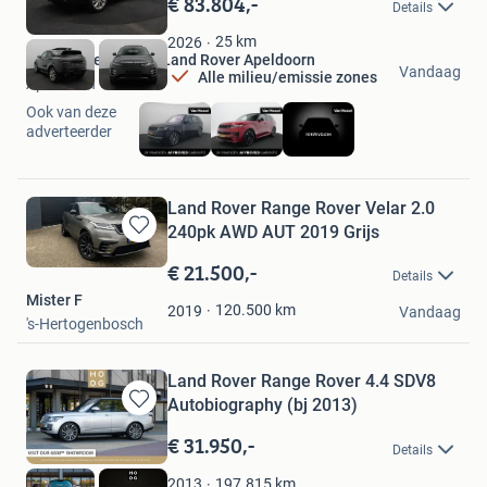
€ 83.804,-
Details
Mijn
Favorieten
25
km
2026
Van Mossel Jaguar Land Rover Apeldoorn
Vandaag
Alle milieu/emissie zones
Apeldoorn
Ook van deze
adverteerder
Land Rover Range Rover Velar 2.0
240pk AWD AUT 2019 Grijs
Bewaren
in
€ 21.500,-
Details
Mijn
Mister F
Favorieten
120.500
km
2019
Vandaag
's-Hertogenbosch
Land Rover Range Rover 4.4 SDV8
Autobiography (bj 2013)
Bewaren
in
€ 31.950,-
Details
Mijn
Favorieten
197.815
km
2013