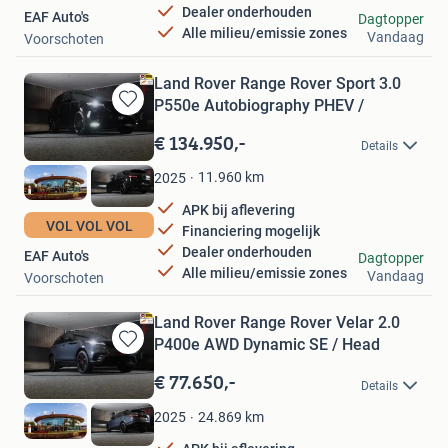
Dealer onderhouden
EAF Auto's
Dagtopper
Alle milieu/emissie zones
Vandaag
Voorschoten
Land Rover Range Rover Sport 3.0
P550e Autobiography PHEV /
Bewaren
in
€ 134.950,-
Details
Mijn
Favorieten
11.960
km
2025
APK bij aflevering
VOL VOL VOL
Financiering mogelijk
Dealer onderhouden
EAF Auto's
Dagtopper
Alle milieu/emissie zones
Vandaag
Voorschoten
Land Rover Range Rover Velar 2.0
P400e AWD Dynamic SE / Head
Bewaren
in
€ 77.650,-
Details
Mijn
Favorieten
24.869
km
2025