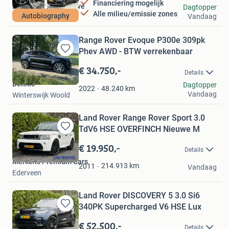
Financiering mogelijk
Lan Dauer Automotive
Dagtopper
Alle milieu/emissie zones
Autobiography
Vandaag
Zeewolde
Range Rover Evoque P300e 309pk
Phev AWD - BTW verrekenbaar
Bewaren
in
€ 34.750,-
Details
Mijn
Dennis
Dagtopper
Favorieten
48.240
km
2022
Vandaag
Winterswijk Woold
Land Rover Range Rover Sport 3.0
TdV6 HSE OVERFINCH Nieuwe M
Bewaren
in
€ 19.950,-
Details
Mijn
Merkens Premium Cars
Favorieten
214.913
km
2011
Vandaag
Ederveen
Land Rover DISCOVERY 5 3.0 Si6
340PK Supercharged V6 HSE Lux
Bewaren
in
€ 52.500,-
Details