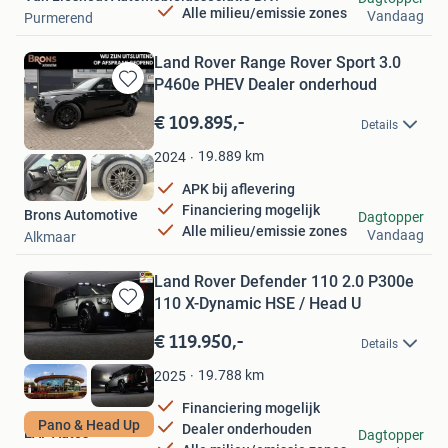
Alle milieu/emissie zones
Vandaag
Purmerend
Land Rover Range Rover Sport 3.0
P460e PHEV Dealer onderhoud
Bewaren
in
€ 109.895,-
Details
Mijn
Favorieten
19.889
km
2024
APK bij aflevering
Financiering mogelijk
Brons Automotive
Dagtopper
Alle milieu/emissie zones
Vandaag
Alkmaar
Land Rover Defender 110 2.0 P300e
110 X-Dynamic HSE / Head U
Bewaren
in
€ 119.950,-
Details
Mijn
Favorieten
19.788
km
2025
Financiering mogelijk
Pano & Head Up
Dealer onderhouden
EAF Auto's
Dagtopper