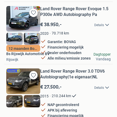
Land Rover Range Rover Evoque 1.5
P300e AWD Autobiography Pa
Bewaren
in
€ 38.950,-
Details
Mijn
Favorieten
70.718
km
2020
Garantie: BOVAG
Financiering mogelijk
12 maanden Bovag
Dealer onderhouden
Bs Rijswijk Automotive BV
Dagtopper
Alle milieu/emissie zones
Vandaag
Rijswijk
Land Rover Range Rover 3.0 TDV6
Autobiography|1e eigenaar|NL
Bewaren
in
€ 27.500,-
Details
Mijn
Favorieten
210.244
km
2015
NAP gecontroleerd
APK bij aflevering
Financiering mogelijk