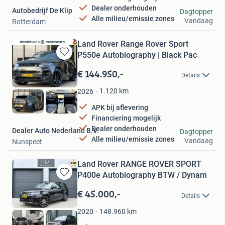
Dealer onderhouden
Autobedrijf De Klip
Dagtopper
Alle milieu/emissie zones
Vandaag
Rotterdam
Land Rover Range Rover Sport
P550e Autobiography | Black Pac
Bewaren
in
€ 144.950,-
Details
Mijn
Favorieten
1.120
km
2026
APK bij aflevering
Financiering mogelijk
Dealer onderhouden
Dealer Auto Nederland B.V.
Dagtopper
Alle milieu/emissie zones
Vandaag
Nunspeet
Land Rover RANGE ROVER SPORT
P400e Autobiography BTW / Dynam
Bewaren
in
€ 45.000,-
Details
Mijn
Favorieten
148.960
km
2020