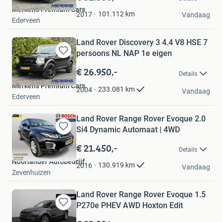
Mijn
Merkens Premium Cars
Favorieten
101.112
km
2017
Vandaag
Ederveen
Land Rover Discovery 3 4.4 V8 HSE 7
persoons NL NAP 1e eigen
Bewaren
in
€ 26.950,-
Details
Mijn
Merkens Premium Cars
Favorieten
233.081
km
2004
Vandaag
Ederveen
Land Rover Range Rover Evoque 2.0
Si4 Dynamic Automaat | 4WD
Bewaren
in
€ 21.450,-
Details
Mijn
Noorlander Autobedrijf
Favorieten
130.919
km
2016
Vandaag
Zevenhuizen
Land Rover Range Rover Evoque 1.5
P270e PHEV AWD Hoxton Edit
Bewaren
in