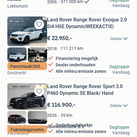
377.000
km
2006
Vandaag
Lekkerkerk
Land Rover Range Rover Evoque 2.0
Si4 HSE Dynamic|WEEKACTIE|
Bewaren
in
€ 22.950,-
Details
Mijn
Favorieten
111.211
km
2018
Financiering mogelijk
Dealer onderhouden
Autovisie Dordrecht
Pano|Haak|360cam
Dagtopper
Alle milieu/emissie zones
Vandaag
Dordrecht
Land Rover Range Rover Sport 3.0
P460 Dynamic SE Black/ Hand
Bewaren
in
€ 116.900,-
Details
Mijn
Favorieten
35
km
2026
Onderhoudsboekje
Van Lieshout Automobielassociatie B.V.
Dagtopper
Fabrieksgarantie
Alle milieu/emissie zones
Vandaag
Purmerend