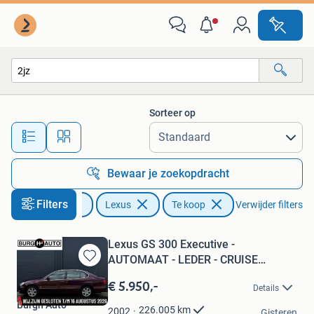
Lexus
Sorteer op
Alle afstanden…
Bewaar je zoekopdracht
Filters
Auto's
Lexus
Te koop
Verwijder filters
Lexus GS 300 Executive -
AUTOMAAT - LEDER - CRUISE
Bewaren
CONTROL -
in
€ 5.950,-
Details
Mijn
Burgh Auto
Favorieten
226.005
km
2002
Gisteren