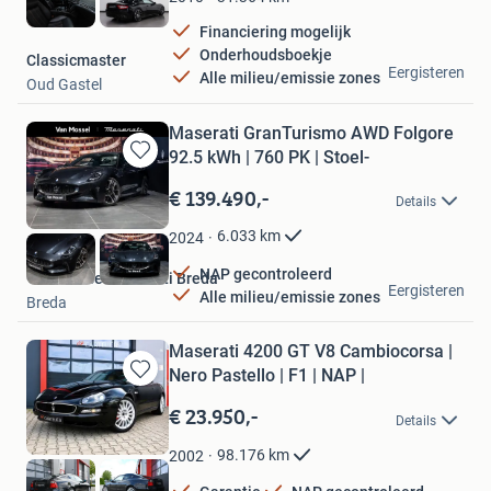
Financiering mogelijk
Onderhoudsboekje
Classicmaster
Eergisteren
Alle milieu/emissie zones
Oud Gastel
Maserati GranTurismo AWD Folgore
92.5 kWh | 760 PK | Stoel-
Bewaren
in
€ 139.490,-
Details
Mijn
Favorieten
6.033
km
2024
NAP gecontroleerd
Van Mossel Maserati Breda
Eergisteren
Alle milieu/emissie zones
Breda
Maserati 4200 GT V8 Cambiocorsa |
Nero Pastello | F1 | NAP |
Bewaren
in
€ 23.950,-
Details
Mijn
Favorieten
98.176
km
2002