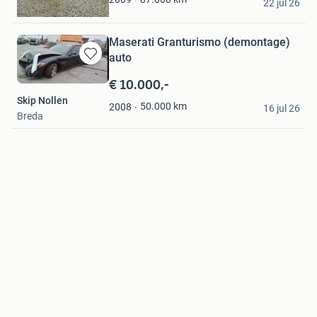
22 jul 26
Sprang-Capelle
Maserati Granturismo (demontage)
auto
Bewaren
in
€ 10.000,-
Mijn
Skip Nollen
Favorieten
50.000
km
2008
16 jul 26
Breda