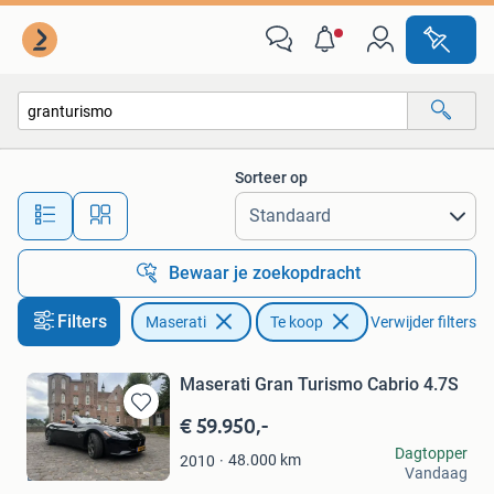
Maserati
Sorteer op
Alle afstanden…
Bewaar je zoekopdracht
Filters
Auto's
Maserati
Te koop
Verwijder filters
Maserati Gran Turismo Cabrio 4.7S
€ 59.950,-
Bewaren
in
Stilt
Dagtopper
48.000
km
2010
Mijn
Vandaag
Beek en Donk
Favorieten