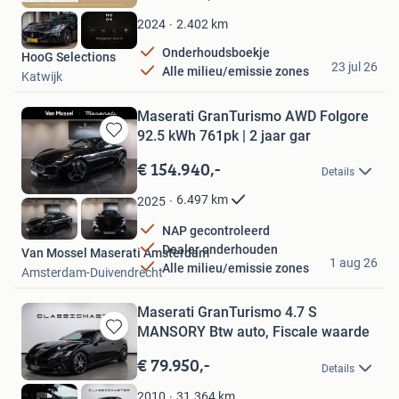
Mijn
Favorieten
2.402
km
2024
Onderhoudsboekje
HooG Selections
23 jul 26
Alle milieu/emissie zones
Katwijk
Maserati GranTurismo AWD Folgore
92.5 kWh 761pk | 2 jaar gar
Bewaren
in
€ 154.940,-
Details
Mijn
Favorieten
6.497
km
2025
NAP gecontroleerd
Dealer onderhouden
Van Mossel Maserati Amsterdam
1 aug 26
Alle milieu/emissie zones
Amsterdam-Duivendrecht
Maserati GranTurismo 4.7 S
MANSORY Btw auto, Fiscale waarde
Bewaren
in
€ 79.950,-
Details
Mijn
Favorieten
31.364
km
2010