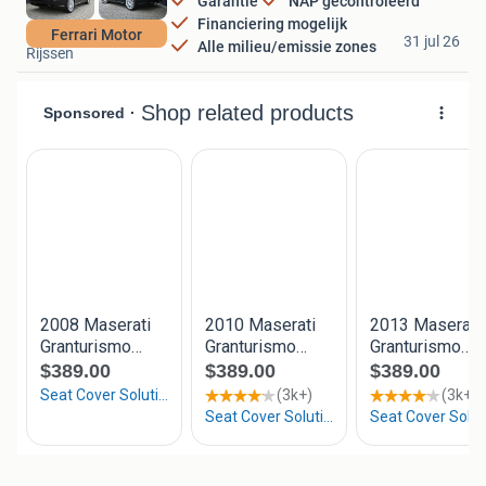
Garantie
NAP gecontroleerd
Financiering mogelijk
Carteliér B.V.
Ferrari Motor
31 jul 26
Alle milieu/emissie zones
Rijssen