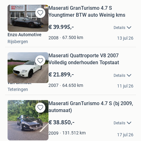
Maserati GranTurismo 4.7 S
Youngtimer BTW auto Weinig kms
Bewaren
in
€ 39.995,-
Details
Mijn
Enzo Automotive
Favorieten
67.500
km
2008
13 jul 26
Rijsbergen
Maserati Quattroporte V8 2007
Volledig onderhouden Topstaat
Bewaren
in
€ 21.899,-
Details
Mijn
van Silfhout
Favorieten
64.650
km
2007
11 jul 26
Teteringen
Maserati GranTurismo 4.7 S (bj 2009,
automaat)
Bewaren
in
€ 38.850,-
Details
Mijn
Favorieten
JSM Cars
131.512
km
2009
17 jul 26
Ommen