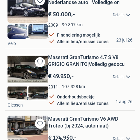
Nederlandse auto | Volledige on
Bewaren
in
€ 50.000,-
Details
Mijn
Favorieten
99.897
km
2009
Financiering mogelijk
Kien Automotive B.V.
23 jul 26
Alle milieu/emissie zones
Velp
Maserati GranTurismo 4.7 S V8
GRIGIO GRANITO|Volledig gedocu
Bewaren
in
€ 49.950,-
Details
Mijn
Favorieten
107.328
km
2011
Onderhoudsboekje
Vos Exclusive B.V.
1 aug 26
Alle milieu/emissie zones
Giessen
Maserati GranTurismo V6 AWD
Trofeo (bj 2024, automaat)
Bewaren
in
€ 174.950,-
Details