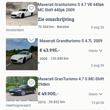
Maserati Granturismo S 4.7 V8 440pk
MC Shift 440pk 2009
Bewaren
in
Zie omschrijving
Mijn
Troostwijk Auctions
Favorieten
Benzine
70.504
km
3 aug 26
Amsterdam
Maserati Grandturismo S 4.7L 2009
Bewaren
in
€ 43.995,-
Details
Mijn
Favorieten
126.840
km
2009
Lucas Van der Linden
2 aug 26
Waalwijk
Maserati GranTurismo 4.7 S MC-Shift
29dkm
Bewaren
in
€ 49.900,-
Details
Mijn
Jacco de Boer Auto's
Favorieten
29.832
km
2010
13 jul 26
Heerhugowaard