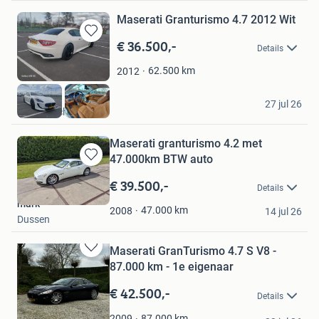
Maserati Granturismo 4.7 2012 Wit
€ 36.500,-
Bewaren
Details
in
Mijn
62.500
km
2012
Favorieten
Kalkan
27 jul 26
Barendrecht
Maserati granturismo 4.2 met
47.000km BTW auto
Bewaren
in
€ 39.500,-
Details
Mijn
mark
Favorieten
47.000
km
2008
14 jul 26
Dussen
Maserati GranTurismo 4.7 S V8 -
Bewaren
87.000 km - 1e eigenaar
in
Mijn
€ 42.500,-
Details
Favorieten
thybe-b
87.000
km
2009