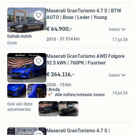
Maserati GranTurismo 4.7 S | BTW
AUTO | Bose | Leder | Young
Bewaren
in
€ 64.900,-
Details
Mijn
Dahab Auto's
Favorieten
37.574
km
2010
17 jul 26
Goes
Maserati GranTurismo AWD Folgore
92.5 kWh | 760PK | Fuoriser
Bewaren
in
€ 264.116,-
Details
Mijn
Favorieten
15
km
2026
Van Mossel Maserati Breda
14 jul 26
Alle milieu/emissie zones
Breda
Ook van deze
adverteerder
Maserati GranTurismo 4.7 S |