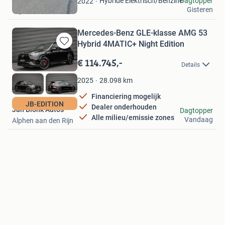
Hybride Elektrisch/Benzine
Dagtopper
2022
Gisteren
Wijchen
Mercedes-Benz GLE-klasse AMG 53
Hybrid 4MATIC+ Night Edition
Bewaren
in
€ 114.745,-
Details
Mijn
Favorieten
28.098
km
2025
Financiering mogelijk
JB-EDITION
Dealer onderhouden
Jan Blonk Auto's
Dagtopper
Alle milieu/emissie zones
Vandaag
Alphen aan den Rijn