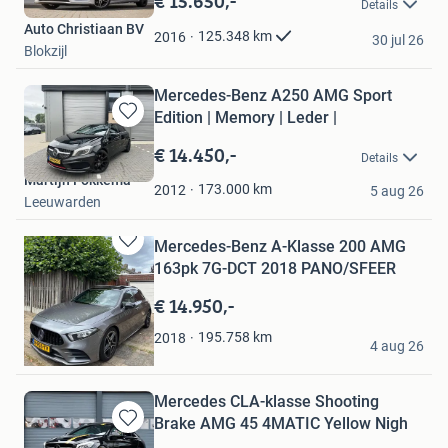
€ 15.650,-
Details
Mijn
Auto Christiaan BV
Favorieten
125.348
km
2016
30 jul 26
Blokzijl
Mercedes-Benz A250 AMG Sport
Edition | Memory | Leder |
Bewaren
in
€ 14.450,-
Details
Mijn
Martijn Fokkema
Favorieten
173.000
km
2012
5 aug 26
Leeuwarden
Mercedes-Benz A-Klasse 200 AMG
Bewaren
163pk 7G-DCT 2018 PANO/SFEER
in
Mijn
€ 14.950,-
Favorieten
Kevin
195.758
km
2018
4 aug 26
Nederweert
Mercedes CLA-klasse Shooting
Brake AMG 45 4MATIC Yellow Nigh
Bewaren