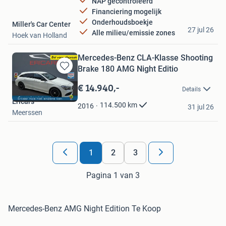
NAP gecontroleerd
Financiering mogelijk
Onderhoudsboekje
Miller's Car Center
27 jul 26
Alle milieu/emissie zones
Hoek van Holland
Mercedes-Benz CLA-Klasse Shooting
Brake 180 AMG Night Editio
Bewaren
in
€ 14.940,-
Details
Mijn
Ericars
Favorieten
114.500
km
2016
31 jul 26
Meerssen
1
2
3
Pagina 1 van 3
Mercedes-Benz AMG Night Edition Te Koop