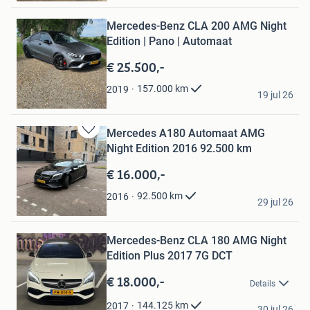
in
Mijn
Mercedes-Benz CLA 200 AMG Night
Favorieten
Edition | Pano | Automaat
€ 25.500,-
Musab
157.000
km
2019
19 jul 26
Goes
Mercedes A180 Automaat AMG
Bewaren
Night Edition 2016 92.500 km
in
Mijn
€ 16.000,-
Favorieten
Jort
92.500
km
2016
29 jul 26
Groningen
Bewaren
Mercedes-Benz CLA 180 AMG Night
in
Mijn
Edition Plus 2017 7G DCT
Favorieten
€ 18.000,-
Details
Autoral
144.125
km
2017
30 jul 26