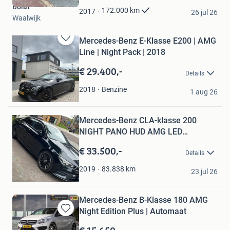
Bolat
Favorieten
172.000
km
2017
26 jul 26
Waalwijk
Mercedes-Benz E-Klasse E200 | AMG
Bewaren
Line | Night Pack | 2018
in
Mijn
€ 29.400,-
Details
Favorieten
sem
Benzine
2018
1 aug 26
Amsterdam
Bewaren
Mercedes-Benz CLA-klasse 200
in
Mijn
NIGHT PANO HUD AMG LED
Favorieten
VOL!wauw
€ 33.500,-
Details
Ternau
83.838
km
2019
23 jul 26
Almere
Mercedes-Benz B-Klasse 180 AMG
Night Edition Plus | Automaat
Bewaren
in