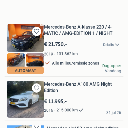
Mercedes-Benz A-klasse 220 / 4-
MATIC / AMG-EDITION 1 / NIGHT
Bewaren
in
€ 21.750,-
Details
Mijn
Favorieten
131.362
km
2019
Alle milieu/emissie zones
FSJ auto's
Dagtopper
AUTOMAAT
Vandaag
Geldrop
Mercedes-Benz A180 AMG Night
Edition
Bewaren
in
€ 11.995,-
Mijn
Favorieten
Syl
215.000
km
2016
31 jul 26
Drachten