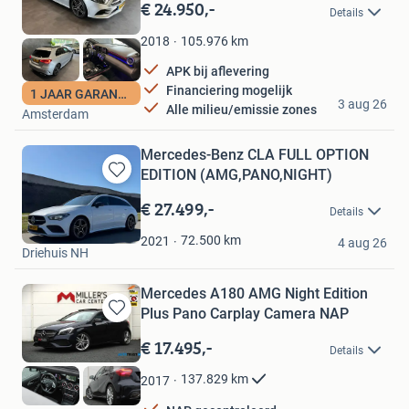
in
€ 24.950,-
Details
Mijn
Favorieten
105.976
km
2018
APK bij aflevering
Financiering mogelijk
VN Occasions
1 JAAR GARANTIE
3 aug 26
Alle milieu/emissie zones
Amsterdam
Mercedes-Benz CLA FULL OPTION
EDITION (AMG,PANO,NIGHT)
Bewaren
in
€ 27.499,-
Details
Mijn
Stef
Favorieten
72.500
km
2021
4 aug 26
Driehuis NH
Mercedes A180 AMG Night Edition
Plus Pano Carplay Camera NAP
Bewaren
in
€ 17.495,-
Details
Mijn
Favorieten
137.829
km
2017