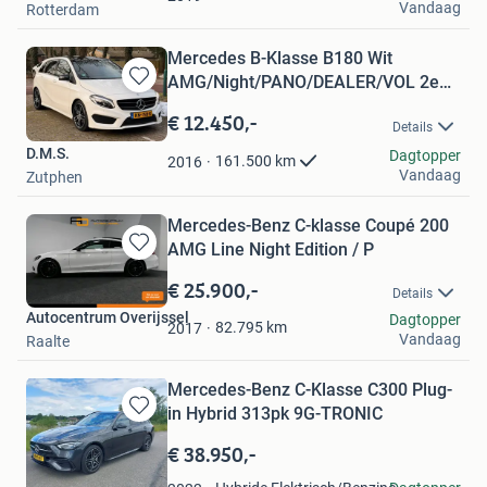
Vandaag
Rotterdam
Mercedes B-Klasse B180 Wit
AMG/Night/PANO/DEALER/VOL 2e
Bewaren
eig
in
€ 12.450,-
Details
Mijn
D.M.S.
Favorieten
Dagtopper
161.500
km
2016
Vandaag
Zutphen
Mercedes-Benz C-klasse Coupé 200
AMG Line Night Edition / P
Bewaren
in
€ 25.900,-
Details
Mijn
Autocentrum Overijssel
Dagtopper
Favorieten
82.795
km
2017
Vandaag
Raalte
Mercedes-Benz C-Klasse C300 Plug-
in Hybrid 313pk 9G-TRONIC
Bewaren
in
€ 38.950,-
Mijn
Favorieten
Richard