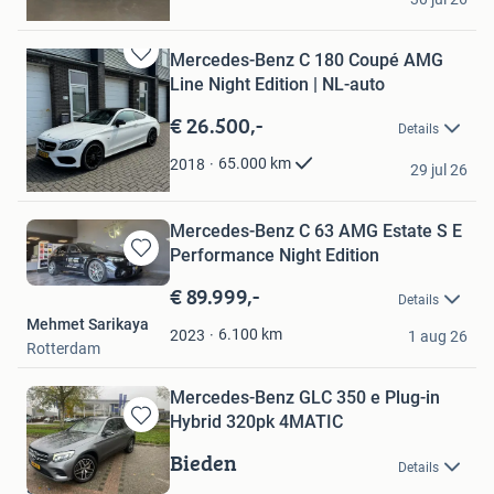
Amsterdam
Mercedes-Benz C 180 Coupé AMG
Bewaren
Line Night Edition | NL-auto
in
Mijn
€ 26.500,-
Details
Favorieten
jochem
65.000
km
2018
29 jul 26
Dronten
Mercedes-Benz C 63 AMG Estate S E
Performance Night Edition
Bewaren
in
€ 89.999,-
Details
Mijn
Mehmet Sarikaya
Favorieten
6.100
km
2023
1 aug 26
Rotterdam
Mercedes-Benz GLC 350 e Plug-in
Hybrid 320pk 4MATIC
Bewaren
in
Bieden
Details
Mijn
sam