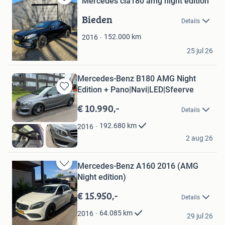
Mercedes cla180 amg night edition
Bewaren
in
Bieden
Details
Mijn
Favorieten
152.000
km
2016
Herijgers
25 jul 26
Zundert
Mercedes-Benz B180 AMG Night
Edition + Pano|Navi|LED|Sfeerve
Bewaren
in
€ 10.990,-
Details
Mijn
Favorieten
192.680
km
2016
B.A.
2 aug 26
Rosmalen
Mercedes-Benz A160 2016 (AMG
Bewaren
Night edition)
in
Mijn
€ 15.950,-
Details
Favorieten
Rick
64.085
km
2016
29 jul 26
Velp
Bewaren