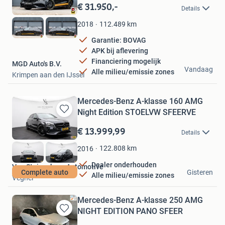
in
€ 31.950,-
Details
Mijn
Favorieten
112.489
km
2018
Garantie: BOVAG
APK bij aflevering
Financiering mogelijk
MGD Auto's B.V.
Vandaag
Alle milieu/emissie zones
Krimpen aan den IJssel
Mercedes-Benz A-klasse 160 AMG
Night Edition STOELVW SFEERVE
Bewaren
in
€ 13.999,99
Details
Mijn
Favorieten
122.808
km
2016
Dealer onderhouden
Van Stuivenberg Automotive
Complete auto
Gisteren
Alle milieu/emissie zones
Veghel
Mercedes-Benz A-klasse 250 AMG
NIGHT EDITION PANO SFEER
Bewaren