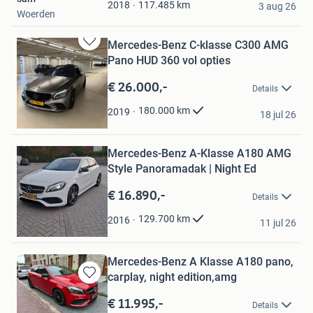
Favorieten
117.485
km
2018
3 aug 26
Woerden
Mercedes-Benz C-klasse C300 AMG
Bewaren
Pano HUD 360 vol opties
in
Mijn
€ 26.000,-
Details
Favorieten
damian
180.000
km
2019
18 jul 26
Utrecht
Bewaren
Mercedes-Benz A-Klasse A180 AMG
in
Mijn
Style Panoramadak | Night Ed
Favorieten
€ 16.890,-
Details
Armin
129.700
km
2016
11 jul 26
Schiedam
Mercedes-Benz A Klasse A180 pano,
carplay, night edition,amg
Bewaren
in
€ 11.995,-
Details
Mijn