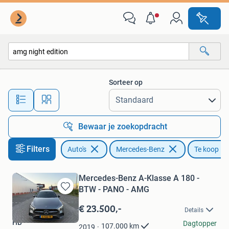
Mercedes-Benz
Sorteer op
Alle afstanden…
Bewaar je zoekopdracht
Filters
Auto's
Mercedes-Benz
Te koop
Mercedes-Benz A-Klasse A 180 -
BTW - PANO - AMG
Bewaren
in
€ 23.500,-
Details
Mijn
HB
Favorieten
Dagtopper
107.000
km
2019