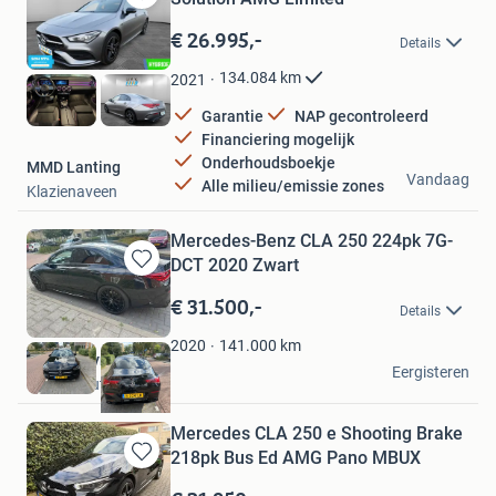
Bewaren
in
€ 26.995,-
Details
Mijn
Favorieten
134.084
km
2021
Garantie
NAP gecontroleerd
Financiering mogelijk
Onderhoudsboekje
MMD Lanting
Vandaag
Alle milieu/emissie zones
Klazienaveen
Mercedes-Benz CLA 250 224pk 7G-
DCT 2020 Zwart
Bewaren
in
€ 31.500,-
Details
Mijn
Favorieten
141.000
km
2020
thomas dyne
Eergisteren
Oosterhout
Mercedes CLA 250 e Shooting Brake
218pk Bus Ed AMG Pano MBUX
Bewaren
in