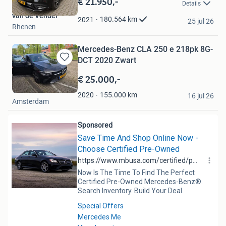
€ 21.950,-
Details
Mijn
van de Vendel
Favorieten
180.564
km
2021
25 jul 26
Rhenen
Mercedes-Benz CLA 250 e 218pk 8G-
DCT 2020 Zwart
Bewaren
in
€ 25.000,-
Mijn
Yas
Favorieten
155.000
km
2020
16 jul 26
Amsterdam