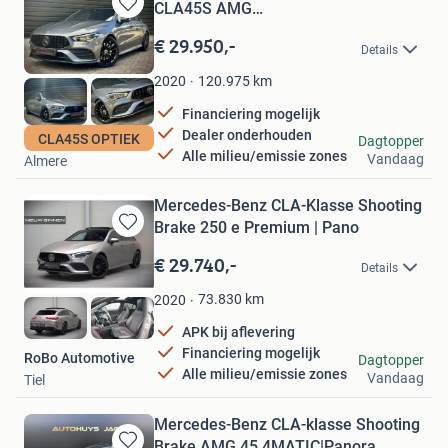
CLA45S AMG
Bewaren
PANO|SFEER|CAMERA|ST
in
€ 29.950,-
Details
Mijn
Favorieten
120.975
km
2020
Financiering mogelijk
Dealer onderhouden
Carlo Automotive
CLA45S OPTIEK
Dagtopper
Alle milieu/emissie zones
Vandaag
Almere
Mercedes-Benz CLA-Klasse Shooting
Brake 250 e Premium | Pano
Bewaren
in
€ 29.740,-
Details
Mijn
Favorieten
73.830
km
2020
APK bij aflevering
Financiering mogelijk
RoBo Automotive
Dagtopper
Alle milieu/emissie zones
Vandaag
Tiel
Mercedes-Benz CLA-klasse Shooting
Brake AMG 45 4MATIC|Panora