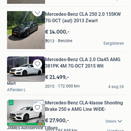
Hoensbroek
Mercedes-Benz CLA 250 2.0 155KW
Bewaren
7G-DCT (aut) 2013 Zwart
in
Mijn
€ 14.000,-
Favorieten
Booth Your Memories
Benzine
2013
Eergisteren
Hoofddorp
Mercedes-Benz CLA 2.0 Cla45 AMG
381PK 4M 7G-DCT 2015 Wit
Bewaren
in
€ 21.499,-
Mijn
Mart
Favorieten
172.000
km
2015
4 aug 26
Afferden L
Mercedes-Benz CLA-klasse Shooting
Brake 250 e AMG Line WIDE-
Bewaren
in
€ 27.900,-
Details
Mijn
JAMES Autoservice Tilburg
Favorieten
84.848
km
2023
Vandaag