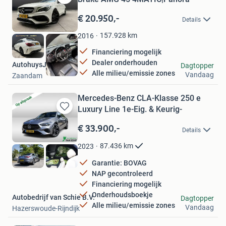
Bewaren
in
€ 20.950,-
Details
Mijn
Favorieten
157.928
km
2016
Financiering mogelijk
Dealer onderhouden
AutohuysJager B.V.
Dagtopper
Alle milieu/emissie zones
Vandaag
Zaandam
Mercedes-Benz CLA-Klasse 250 e
Luxury Line 1e-Eig. & Keurig-
Bewaren
in
€ 33.900,-
Details
Mijn
Favorieten
87.436
km
2023
Garantie: BOVAG
NAP gecontroleerd
Financiering mogelijk
Onderhoudsboekje
Autobedrijf van Schie B.V.
Dagtopper
Alle milieu/emissie zones
Vandaag
Hazerswoude-Rijndijk