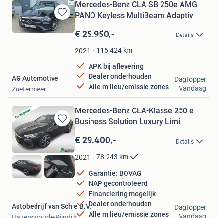
Mercedes-Benz CLA SB 250e AMG
PANO Keyless MultiBeam Adaptiv
Bewaren
in
€ 25.950,-
Details
Mijn
Favorieten
115.424
km
2021
APK bij aflevering
Dealer onderhouden
AG Automotive
Dagtopper
Alle milieu/emissie zones
Vandaag
Zoetermeer
Mercedes-Benz CLA-Klasse 250 e
Business Solution Luxury Limi
Bewaren
in
€ 29.400,-
Details
Mijn
Favorieten
78.243
km
2021
Garantie: BOVAG
NAP gecontroleerd
Financiering mogelijk
Dealer onderhouden
Autobedrijf van Schie B.V.
Dagtopper
Alle milieu/emissie zones
Vandaag
Hazerswoude-Rijndijk