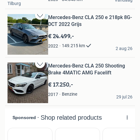
Tilburg
Mercedes-Benz CLA 250 e 218pk 8G-
Bewaren
DCT 2022 Grijs
in
Mijn
€ 24.499,-
Favorieten
lopez
149.215
km
2022
2 aug 26
Oirschot
Mercedes-Benz CLA 250 Shooting
Bewaren
Brake 4MATIC AMG Facelift
in
Mijn
€ 17.250,-
Favorieten
Peter van Donk
Benzine
2017
29 jul 26
Utrecht