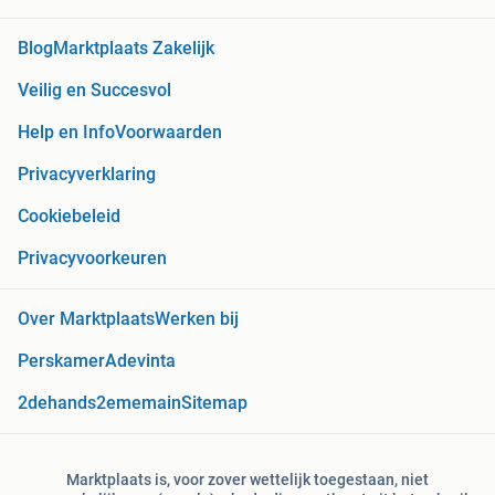
Blog
Marktplaats Zakelijk
Veilig en Succesvol
Help en Info
Voorwaarden
Privacyverklaring
Cookiebeleid
Privacyvoorkeuren
Over Marktplaats
Werken bij
Perskamer
Adevinta
2dehands
2ememain
Sitemap
Marktplaats is, voor zover wettelijk toegestaan, niet