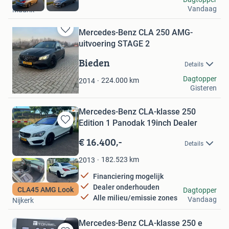
Vandaag
Maurik
Mercedes-Benz CLA 250 AMG-
Bewaren
uitvoering STAGE 2
in
Mijn
Bieden
Details
Favorieten
verkoper
Dagtopper
224.000
km
2014
Gisteren
Huizen
Mercedes-Benz CLA-klasse 250
Edition 1 Panodak 19inch Dealer
Bewaren
in
€ 16.400,-
Details
Mijn
Favorieten
182.523
km
2013
Financiering mogelijk
Dealer onderhouden
Autoplein Nijkerk
CLA45 AMG Look
Dagtopper
Alle milieu/emissie zones
Vandaag
Nijkerk
Mercedes-Benz CLA-klasse 250 e