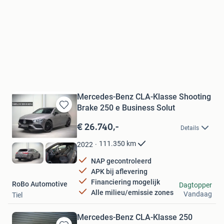
Mercedes-Benz CLA-Klasse Shooting
Brake 250 e Business Solut
Bewaren
in
€ 26.740,-
Details
Mijn
Favorieten
111.350
km
2022
NAP gecontroleerd
APK bij aflevering
Financiering mogelijk
RoBo Automotive
Dagtopper
Alle milieu/emissie zones
Vandaag
Tiel
Mercedes-Benz CLA-Klasse 250