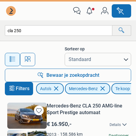
Mercedes-Benz
Sorteer op
Alle afstanden…
Bewaar je zoekopdracht
Filters
Auto's
Mercedes-Benz
Te koop
Mercedes-Benz CLA 250 AMG-line
Sport Prestige automaat
Bewaren
in
€ 16.950,-
Details
Mijn
Favorieten
158.586
km
2013
Johnny R
Dagtopper