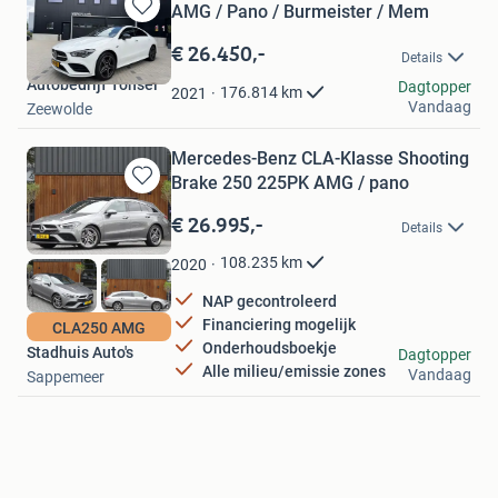
AMG / Pano / Burmeister / Mem
Bewaren
in
€ 26.450,-
Details
Mijn
Autobedrijf Tonsel
Favorieten
Dagtopper
176.814
km
2021
Vandaag
Zeewolde
Mercedes-Benz CLA-Klasse Shooting
Brake 250 225PK AMG / pano
Bewaren
in
€ 26.995,-
Details
Mijn
Favorieten
108.235
km
2020
NAP gecontroleerd
Financiering mogelijk
CLA250 AMG
Onderhoudsboekje
Stadhuis Auto's
Dagtopper
Alle milieu/emissie zones
Vandaag
Sappemeer