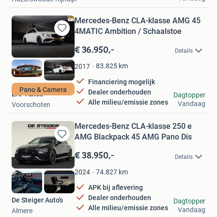
Mercedes-Benz CLA-klasse AMG 45
4MATIC Ambition / Schaalstoe
Bewaren
in
€ 36.950,-
Details
Mijn
Favorieten
83.825
km
2017
Financiering mogelijk
Pano & Camera
Dealer onderhouden
EAF Auto's
Dagtopper
Alle milieu/emissie zones
Vandaag
Voorschoten
Mercedes-Benz CLA-klasse 250 e
AMG Blackpack 45 AMG Pano Dis
Bewaren
in
€ 38.950,-
Details
Mijn
Favorieten
74.827
km
2024
APK bij aflevering
Dealer onderhouden
De Steiger Auto's
Dagtopper
Alle milieu/emissie zones
Vandaag
Almere