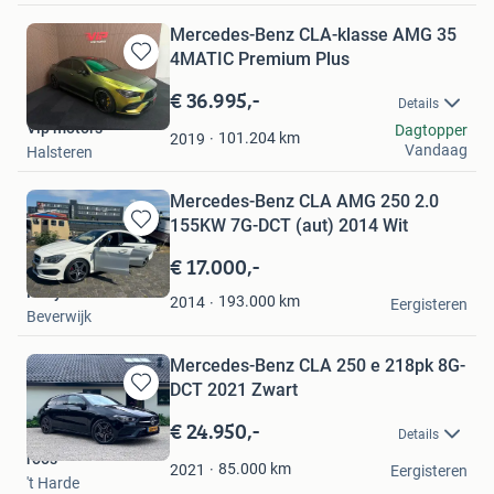
Mercedes-Benz CLA-klasse AMG 35
4MATIC Premium Plus
Bewaren
in
€ 36.995,-
Details
Mijn
Vip motors
Dagtopper
Favorieten
101.204
km
2019
Vandaag
Halsteren
Mercedes-Benz CLA AMG 250 2.0
155KW 7G-DCT (aut) 2014 Wit
Bewaren
in
€ 17.000,-
Mijn
Kelly
Favorieten
193.000
km
2014
Eergisteren
Beverwijk
Mercedes-Benz CLA 250 e 218pk 8G-
DCT 2021 Zwart
Bewaren
in
€ 24.950,-
Details
Mijn
roos
Favorieten
85.000
km
2021
Eergisteren
't Harde