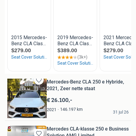
Mercedes-Benz CLA 250 e Hybride,
Bewaren
2021, Zeer nette staat
in
Mijn
€ 26.100,-
Favorieten
Mehmet
146.197
km
2021
31 jul 26
Heerenveen
Mercedes CLA-klasse 250 e Business
Solution AMG Limited