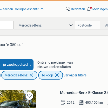
waarden
Veiligheidscentrum
Berichten
Meldingen
Mercedes-Benz
A
oor 'e 350 cdi'
Ontvang meldingen van
r je zoekopdracht
nieuwe zoekresultaten
Mercedes-Benz
Te koop
Verwijder filters
Mercedes-Benz E-Klasse 3.0
Bewaren
2012
403.100
km
in