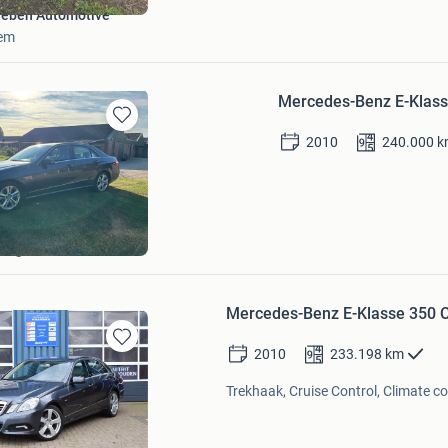
ieben Automotive
hem
Mercedes-Benz E-Klass
Bewaren
2010
240.000
k
in
Mijn
Favorieten
ns
reugel
Mercedes-Benz E-Klasse 350 C
2010
233.198
km
Bewaren
in
Trekhaak, Cruise Control, Climate co
Mijn
Favorieten