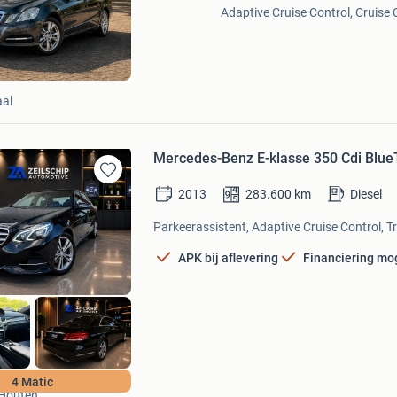
Mijn
Adaptive Cruise Control, Cruise C
Favorieten
al
Mercedes-Benz E-klasse 350 Cdi BlueT
Bewaren
2013
283.600
km
Diesel
in
Mijn
Parkeerassistent, Adaptive Cruise Control, T
Favorieten
APK bij aflevering
Financiering mog
Zeilschip Automotive
4 Matic
Houten