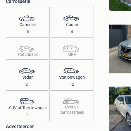
Carrosserie
woodcraf
Grave
Cabriolet
Coupé
6
4
Hatchback
MPV
sander s
Zevenhui
Sedan
Stationwagon
21
12
Overige
SUV of Terreinwagen
carrosserieën
1
Adverteerder
Autobedri