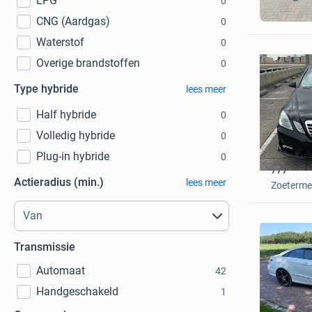
LPG
0
H Zadda
Helmond
CNG (Aardgas)
0
Waterstof
0
Overige brandstoffen
0
Type hybride
lees meer
Half hybride
0
Volledig hybride
0
Plug-in hybride
0
777
Actieradius (min.)
lees meer
Zoeterme
Transmissie
Automaat
42
Handgeschakeld
1