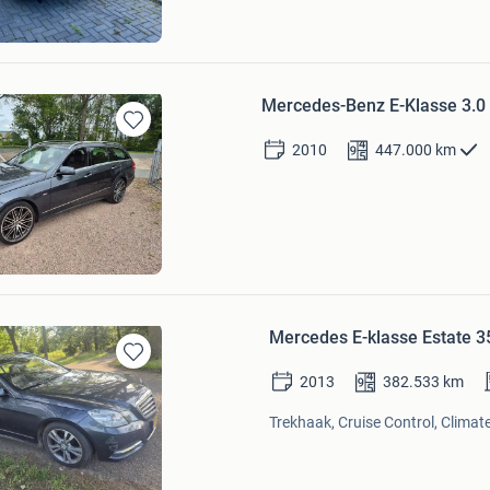
Mercedes-Benz E-Klasse 3.0 
Bewaren
2010
447.000
km
in
Mijn
Favorieten
ice tadema
orne
Mercedes E-klasse Estate 3
Bewaren
2013
382.533
km
in
Mijn
Trekhaak, Cruise Control, Climate
Favorieten