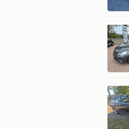
Bouke
Winsum
Autoserv
Nieuweh