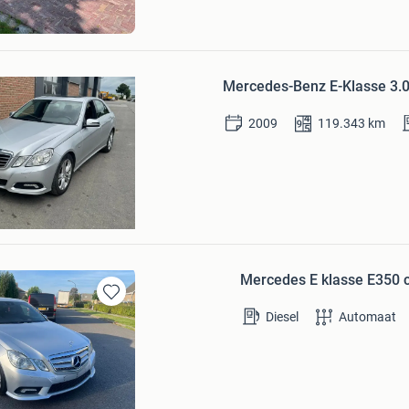
t
Bewaren
in
Mercedes-Benz E-Klasse 3.0
Mijn
Favorieten
2009
119.343
km
pek
zen
Mercedes E klasse E35
Bewaren
Diesel
Automaat
in
Mijn
Favorieten
jf Pul