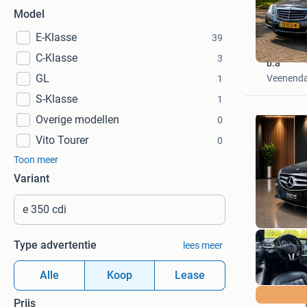
Model
E-Klasse
39
C-Klasse
3
b.a
GL
Veenenda
1
S-Klasse
1
Overige modellen
0
Vito Tourer
0
Toon meer
Variant
Type advertentie
lees meer
Alle
Koop
Lease
Prijs