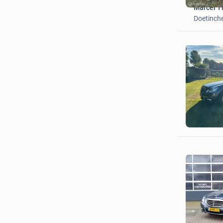
Marcel T
Doetinc
Scheepe
Son en B