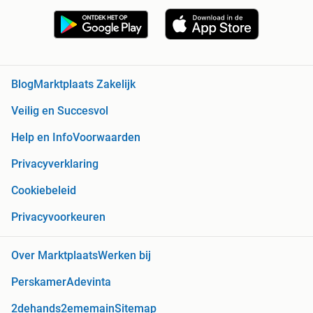
Blog
Marktplaats Zakelijk
Veilig en Succesvol
Help en Info
Voorwaarden
Privacyverklaring
Cookiebeleid
Privacyvoorkeuren
Over Marktplaats
Werken bij
Perskamer
Adevinta
2dehands
2ememain
Sitemap