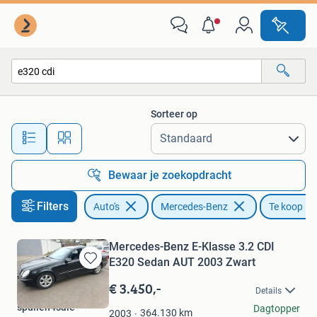
Mercedes-Benz
Sorteer op
Alle afstanden…
Bewaar je zoekopdracht
Filters
Auto's
Mercedes-Benz
Te koop
Mercedes-Benz E-Klasse 3.2 CDI
E320 Sedan AUT 2003 Zwart
Bewaren
in
€ 3.450,-
Details
Mijn
spullen4sale
Dagtopper
Favorieten
364.130
km
2003