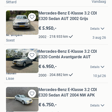
Vandaag
Sittard
Mercedes-Benz E-Klasse 3.2 CDI
E320 Sedan AUT 2002 Grijs
Bewaren
in
€ 5.950,-
Details
Mijn
M. Briljant
Favorieten
218.933
km
2002
3 aug 26
Soest
Mercedes-Benz E-Klasse 3.2 CDI
E320 Combi Avantgarde AUT
Bewaren
in
€ 6.950,-
Details
Mijn
fabian
Favorieten
204.882
km
2000
10 jul 26
Lisse
Mercedes-Benz E-Klasse 3.2 CDI
E320 Sedan AUT 2004 NW APK
Bewaren
in
€ 6.750,-
Details
Mijn
Rvdv
Favorieten