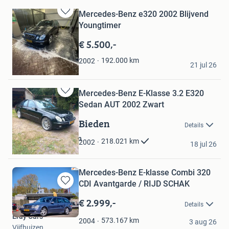
Mercedes-Benz e320 2002 Blijvend
Bewaren
Youngtimer
in
Mijn
€ 5.500,-
Favorieten
Ruben Kamerbeek
192.000
km
2002
21 jul 26
Barneveld
Mercedes-Benz E-Klasse 3.2 E320
Bewaren
Sedan AUT 2002 Zwart
in
Mijn
Bieden
Details
Favorieten
autobedrijf okhuijsen
218.021
km
2002
18 jul 26
Slagharen
Mercedes-Benz E-klasse Combi 320
CDI Avantgarde / RIJD SCHAK
Bewaren
in
€ 2.999,-
Details
Mijn
Eray Cars
Favorieten
573.167
km
2004
3 aug 26
Vijfhuizen