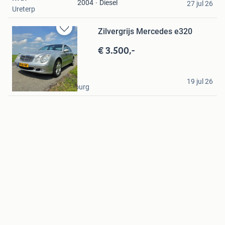
Diesel
2004
27 jul 26
Ureterp
Zilvergrijs Mercedes e320
Bewaren
in
€ 3.500,-
Mijn
Favorieten
willem
19 jul 26
Bunschoten-Spakenburg