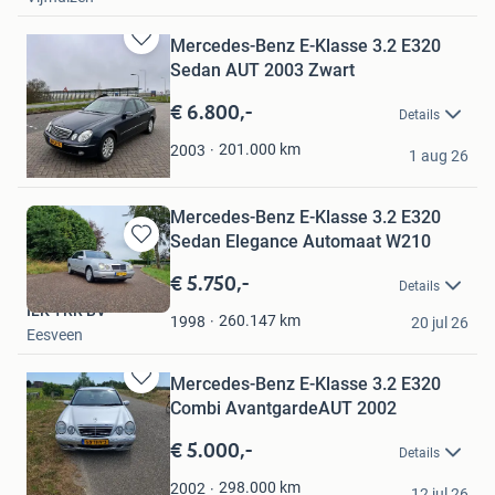
Mercedes-Benz E-Klasse 3.2 E320
Bewaren
Sedan AUT 2003 Zwart
in
Mijn
€ 6.800,-
Details
Favorieten
EC
201.000
km
2003
1 aug 26
Maarssen
Mercedes-Benz E-Klasse 3.2 E320
Sedan Elegance Automaat W210
Bewaren
in
€ 5.750,-
Details
Mijn
ILK TRR BV
Favorieten
260.147
km
1998
20 jul 26
Eesveen
Mercedes-Benz E-Klasse 3.2 E320
Bewaren
Combi AvantgardeAUT 2002
in
Mijn
€ 5.000,-
Details
Favorieten
Martijn
298.000
km
2002
12 jul 26