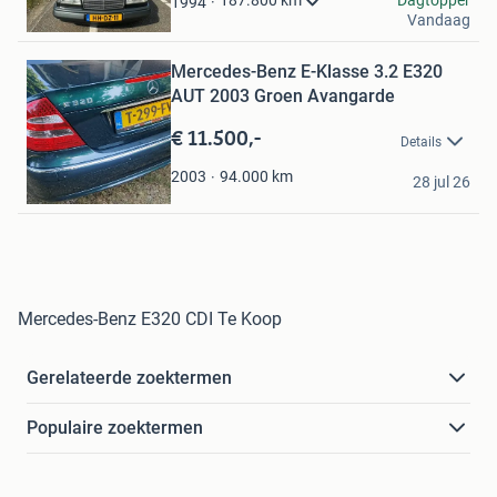
Dagtopper
187.800
km
1994
Bewaren
Vandaag
Breda
in
Mijn
Mercedes-Benz E-Klasse 3.2 E320
Favorieten
AUT 2003 Groen Avangarde
€ 11.500,-
Details
Nick Van Ee
94.000
km
2003
28 jul 26
Utrecht
Mercedes-Benz E320 CDI Te Koop
Gerelateerde zoektermen
Populaire zoektermen