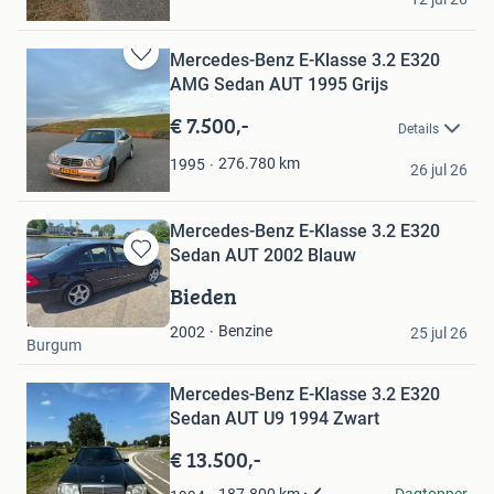
Sassenheim
Mercedes-Benz E-Klasse 3.2 E320
Bewaren
AMG Sedan AUT 1995 Grijs
in
Mijn
€ 7.500,-
Details
Favorieten
Anto Shadoyan
276.780
km
1995
26 jul 26
Goes
Mercedes-Benz E-Klasse 3.2 E320
Sedan AUT 2002 Blauw
Bewaren
in
Bieden
Mijn
Kloet
Favorieten
Benzine
2002
25 jul 26
Burgum
Bewaren
Mercedes-Benz E-Klasse 3.2 E320
in
Mijn
Sedan AUT U9 1994 Zwart
Favorieten
€ 13.500,-
Mohammad Zakarea