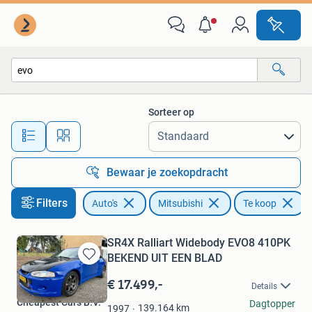
Mitsubishi
Sorteer op
Alle afstanden…
Bewaar je zoekopdracht
Filters
Auto's
Mitsubishi
Te koop
V
SR4X Ralliart Widebody EVO8 410PK
BEKEND UIT EEN BLAD
Bewaren
in
€ 17.499,-
Details
Mijn
Cheapest Cars B.V.
Dagtopper
Favorieten
139.164
km
1997