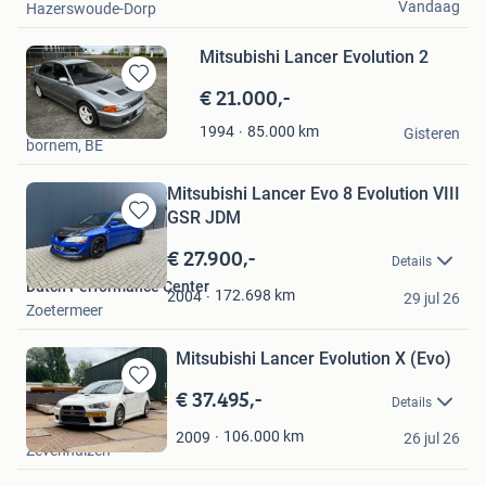
Vandaag
Hazerswoude-Dorp
Mitsubishi Lancer Evolution 2
€ 21.000,-
Bewaren
in
Alain
85.000
km
1994
Mijn
Gisteren
bornem, BE
Favorieten
Mitsubishi Lancer Evo 8 Evolution VIII
GSR JDM
Bewaren
in
€ 27.900,-
Details
Mijn
Dutch Performance Center
Favorieten
172.698
km
2004
29 jul 26
Zoetermeer
Mitsubishi Lancer Evolution X (Evo)
€ 37.495,-
Bewaren
Details
in
C&K
Mijn
106.000
km
2009
26 jul 26
Zevenhuizen
Favorieten