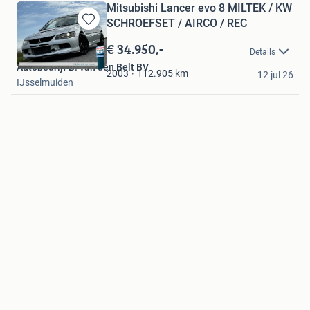
Mitsubishi Lancer evo 8 MILTEK / KW
SCHROEFSET / AIRCO / REC
Bewaren
in
€ 34.950,-
Details
Mijn
Autobedrijf B. van den Belt BV
Favorieten
112.905
km
2003
12 jul 26
IJsselmuiden