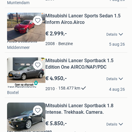
Muntendam
Mitsubishi Lancer Sports Sedan 1.5
Inform Airco.Airco
Bewaren
in
€ 2.999,-
Details
Mijn
Atlas Occasions
Favorieten
Benzine
2008
5 aug 26
Middenmeer
Mitsubishi Lancer Sportback 1.5
Edition One AIRCO/NAP/PDC
Bewaren
in
€ 4.950,-
Details
Mijn
Tas Automotive
Favorieten
158.477
km
2010
4 aug 26
Boxtel
Mitsubishi Lancer Sportback 1.8
Intense. Trekhaak. Camera.
Bewaren
in
€ 5.850,-
Details
Mijn
het Autohuis Spankeren
Favorieten