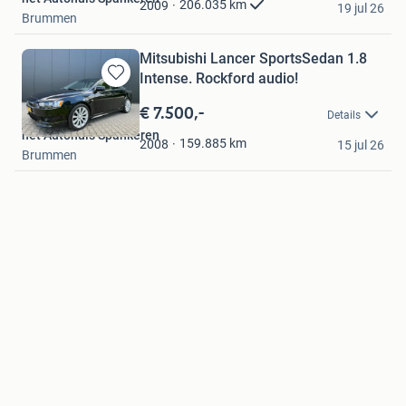
206.035
km
2009
19 jul 26
Brummen
Mitsubishi Lancer SportsSedan 1.8
Intense. Rockford audio!
Bewaren
in
€ 7.500,-
Details
Mijn
het Autohuis Spankeren
Favorieten
159.885
km
2008
15 jul 26
Brummen