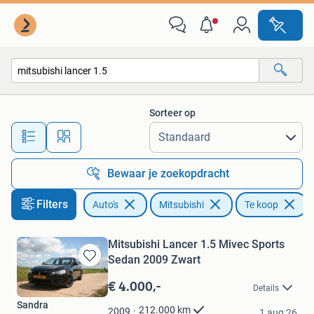
Mitsubishi
Sorteer op
Alle afstanden…
Bewaar je zoekopdracht
Filters
Auto's
Mitsubishi
Te koop
V
Mitsubishi Lancer 1.5 Mivec Sports
Sedan 2009 Zwart
Bewaren
in
€ 4.000,-
Details
Mijn
Sandra
Favorieten
212.000
km
2009
1 aug 26