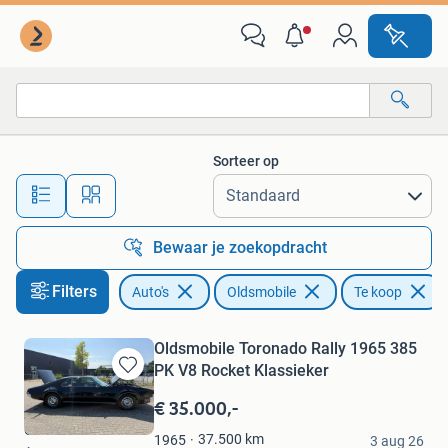
Oldsmobile
Sorteer op
Alle afstanden…
Bewaar je zoekopdracht
Filters
Auto's
Oldsmobile
Te koop
Oldsmobile Toronado Rally 1965 385
PK V8 Rocket Klassieker
Bewaren
in
€ 35.000,-
Mijn
GT
Favorieten
37.500
km
1965
3 aug 26