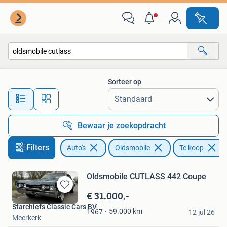
Oldsmobile
Sorteer op
Alle afstanden…
Bewaar je zoekopdracht
Filters
Auto's
Oldsmobile
Te koop
Oldsmobile CUTLASS 442 Coupe
€ 31.000,-
Bewaren
in
Starchiefs Classic Cars BV
59.000
km
1967
Mijn
12 jul 26
Meerkerk
Favorieten