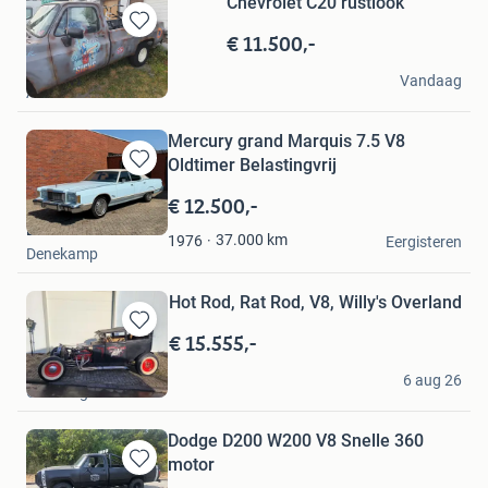
Chevrolet C20 rustlook
€ 11.500,-
Bewaren
in
Steppe Erik
Mijn
Vandaag
Amsterdam
Favorieten
Mercury grand Marquis 7.5 V8
Oldtimer Belastingvrij
Bewaren
in
€ 12.500,-
Mijn
EVB Cars
Favorieten
37.000
km
1976
Eergisteren
Denekamp
Hot Rod, Rat Rod, V8, Willy's Overland
€ 15.555,-
Bewaren
in
Markus
Mijn
6 aug 26
Gendringen
Favorieten
Dodge D200 W200 V8 Snelle 360
motor
Bewaren