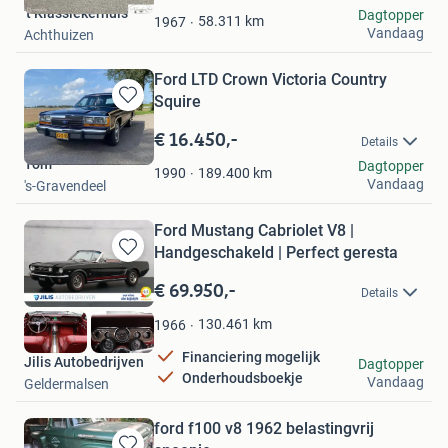
't Klassiekerhuis
Dagtopper
Favorieten
58.311
km
1967
Vandaag
Achthuizen
Ford LTD Crown Victoria Country
Squire
Bewaren
in
€ 16.450,-
Details
Mijn
Tom
Dagtopper
Favorieten
189.400
km
1990
Vandaag
's-Gravendeel
Ford Mustang Cabriolet V8 |
Handgeschakeld | Perfect geresta
Bewaren
in
€ 69.950,-
Details
Mijn
Favorieten
130.461
km
1966
Financiering mogelijk
Jilis Autobedrijven
Dagtopper
Onderhoudsboekje
Vandaag
Geldermalsen
ford f100 v8 1962 belastingvrij