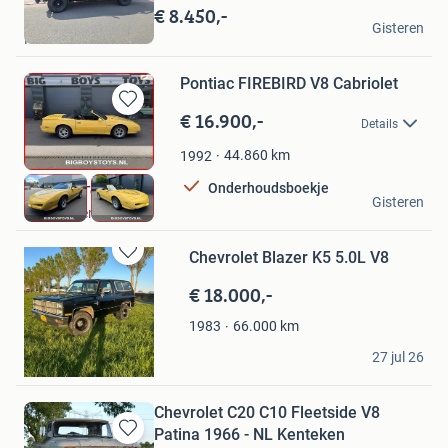
in
€ 8.450,-
Simon Haarlem
Mijn
Gisteren
Haarlem
Favorieten
Pontiac FIREBIRD V8 Cabriolet
€ 16.900,-
Bewaren
Details
in
Mijn
44.860
km
1992
Favorieten
Onderhoudsboekje
Big Boys Toys B.V.
Gisteren
Hoevelaken
Chevrolet Blazer K5 5.0L V8
Bewaren
in
€ 18.000,-
Mijn
Favorieten
66.000
km
1983
Michielvg
27 jul 26
Monster
Chevrolet C20 C10 Fleetside V8
Patina 1966 - NL Kenteken
Bewaren