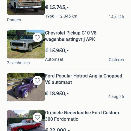
in
€ 15.745,-
Mijn
Van de Ven
Favorieten
12.345
km
1966
14 jul 26
Dongen
Chevrolet Pickup C10 V8
wegenbelastingvrij APK
Bewaren
in
€ 15.950,-
Mijn
Neet
Favorieten
Automaat
Gisteren
Zevenhuizen
Ford Popular Hotrod Anglia Chopped
V8 automaat
Bewaren
in
€ 18.950,-
Maik’s Hotrod Garage
Mijn
4 aug 26
Eygelshoven
Favorieten
Orginele Nederlandse Ford Custom
300 Fordomatic
Bewaren
in
€ 22.000,-