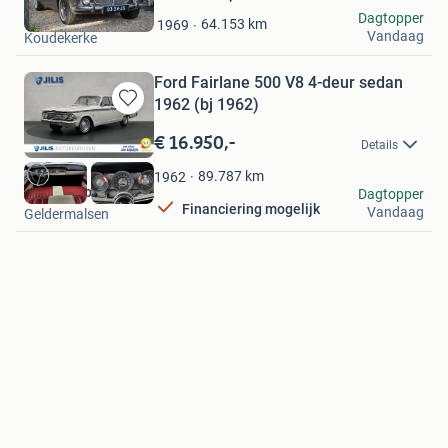
in
Alexander de Vos
Dagtopper
64.153
km
1969
Mijn
Vandaag
Koudekerke
Favorieten
Ford Fairlane 500 V8 4-deur sedan
1962 (bj 1962)
Bewaren
in
€ 16.950,-
Details
Mijn
Favorieten
89.787
km
1962
Jilis Autobedrijven
Dagtopper
Financiering mogelijk
Vandaag
Geldermalsen