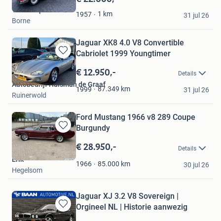
Mijn
Vlaskamp
Favorieten
1
km
1957
31 jul 26
Borne
Jaguar XK8 4.0 V8 Convertible
Cabriolet 1999 Youngtimer
Bewaren
in
€ 12.950,-
Details
Mijn
Autobedrijf Huisman de Graaf
Favorieten
87.349
km
1999
31 jul 26
Ruinerwold
Ford Mustang 1966 v8 289 Coupe
Burgundy
Bewaren
in
€ 28.950,-
Details
Mijn
Erik
Favorieten
85.000
km
1966
30 jul 26
Hegelsom
Jaguar XJ 3.2 V8 Sovereign |
Orgineel NL | Historie aanwezig
Bewaren