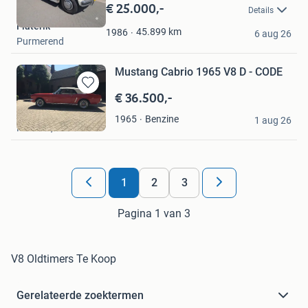
in
€ 25.000,-
Details
Mijn
Flaterik
Favorieten
45.899
km
1986
6 aug 26
Purmerend
Mustang Cabrio 1965 V8 D - CODE
€ 36.500,-
Bewaren
in
Sam
Benzine
1965
Mijn
1 aug 26
Nettetal, DE
Favorieten
1
2
3
Pagina 1 van 3
V8 Oldtimers Te Koop
Gerelateerde zoektermen