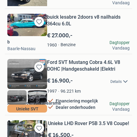
Vandaag
Margraten
buick lesabre 2doors v8 nailhaids
364cu 6.0L
Bewaren
in
€ 27.000,-
Mijn
b
Dagtopper
Favorieten
Benzine
1960
Vandaag
Baarle-Nassau
Ford SVT Mustang Cobra 4.6L V8
DOHC |Handgeschakeld |Elektri
Bewaren
in
€ 16.900,-
Details
Mijn
Favorieten
96.221
km
1997
Financiering mogelijk
Automobielbedrijf Jaarsma
Dagtopper
Dealer onderhouden
Unieke SVT
Vandaag
Hartwerd
Unieke LHD Rover P5B 3.5 V8 Coupe!
€ 16.500,-
Bewaren