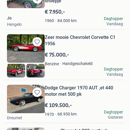
snoepje
Bewaren
in
€ 7.950,-
Mijn
Jo
Dagtopper
Favorieten
84.000
km
1960
Vandaag
Hengelo
Zeer mooie Chevrolet Corvette C1
1956
Bewaren
in
€ 75.000,-
Mijn
Favorieten
Handgeschakeld
Benzine
Harry
Dagtopper
Vandaag
Ermelo
Dodge Charger 1970 AUT ,et 440
motor met 500 pk
Bewaren
in
€ 109.500,-
Mijn
FOX EXTREME CARS
Dagtopper
Favorieten
68.950
km
1970
Gisteren
Dreumel