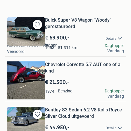
Buick Super V8 Wagon "Woody"
gerestaureerd
Bewaren
in
€ 69.900,-
Details
Mijn
Autobedrijf Robert Wagner
Dagtopper
Favorieten
81.311
km
1953
Vandaag
Veenoord
Bewaren
Chevrolet Corvette 5.7 AUT one of a
in
Mijn
kind
Favorieten
€ 21.500,-
RH-Cars
Benzine
Dagtopper
1974
Vandaag
Apeldoorn
Bentley S3 Sedan 6.2 V8 Rolls Royce
Silver Cloud uitgevoerd
Bewaren
in
€ 44.950,-
Details
Mijn