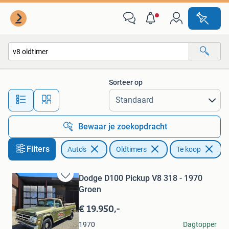
Oldtimers
Sorteer op
Alle afstanden…
Bewaar je zoekopdracht
Filters
Auto's
Oldtimers
Te koop
Ve
Dodge D100 Pickup V8 318 - 1970
Bewaren
Groen
in
Mijn
€ 19.950,-
Favorieten
Rodi
1970
Dagtopper