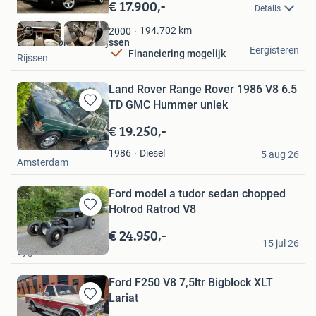
in
€ 17.900,-
Details
Mijn
Favorieten
194.702
km
2000
Baan Automotive Rijssen
Eergisteren
Financiering mogelijk
Rijssen
Land Rover Range Rover 1986 V8 6.5
TD GMC Hummer uniek
Bewaren
in
€ 19.250,-
Mijn
Fredo
Favorieten
Diesel
1986
5 aug 26
Amsterdam
Ford model a tudor sedan chopped
Hotrod Ratrod V8
Bewaren
in
€ 24.950,-
Maik’s Hotrod Garage
Mijn
15 jul 26
Eygelshoven
Favorieten
Ford F250 V8 7,5ltr Bigblock XLT
Lariat
Bewaren