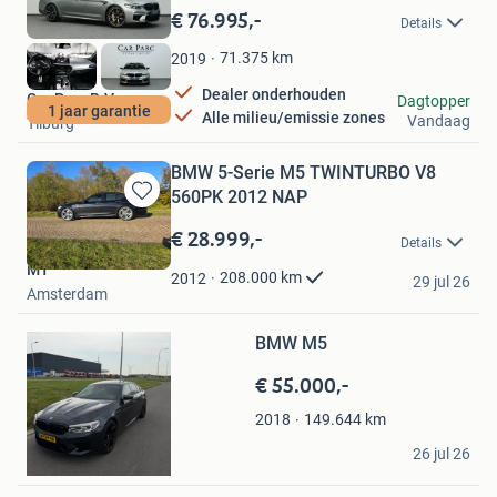
in
€ 76.995,-
Details
Mijn
Favorieten
71.375
km
2019
Dealer onderhouden
Car Parc B.V.
Dagtopper
1 jaar garantie
Alle milieu/emissie zones
Vandaag
Tilburg
BMW 5-Serie M5 TWINTURBO V8
560PK 2012 NAP
Bewaren
in
€ 28.999,-
Details
Mijn
MT
Favorieten
208.000
km
2012
29 jul 26
Amsterdam
Bewaren
in
Mijn
BMW M5
Favorieten
€ 55.000,-
149.644
km
2018
Bert
26 jul 26
Axel