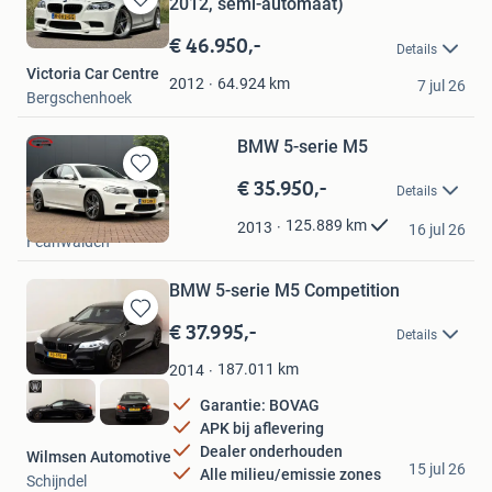
2012, semi-automaat)
Bewaren
in
€ 46.950,-
Details
Mijn
Victoria Car Centre
Favorieten
64.924
km
2012
7 jul 26
Bergschenhoek
BMW 5-serie M5
€ 35.950,-
Bewaren
Details
in
Van der Bij Auto's
Mijn
125.889
km
2013
16 jul 26
Feanwâlden
Favorieten
BMW 5-serie M5 Competition
€ 37.995,-
Bewaren
Details
in
Mijn
187.011
km
2014
Favorieten
Garantie: BOVAG
APK bij aflevering
Dealer onderhouden
Wilmsen Automotive
15 jul 26
Alle milieu/emissie zones
Schijndel