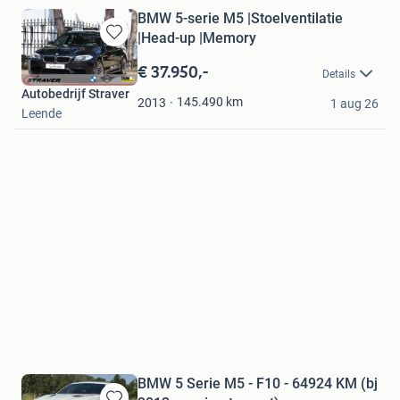
BMW 5-serie M5 |Stoelventilatie
|Head-up |Memory
Bewaren
in
€ 37.950,-
Details
Mijn
Autobedrijf Straver
Favorieten
145.490
km
2013
1 aug 26
Leende
BMW 5 Serie M5 - F10 - 64924 KM (bj