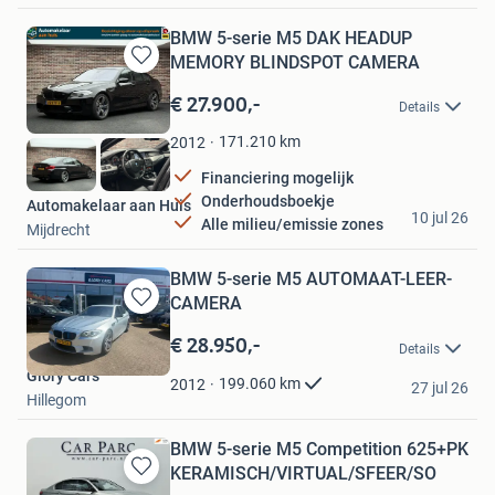
BMW 5-serie M5 DAK HEADUP
MEMORY BLINDSPOT CAMERA
Bewaren
in
€ 27.900,-
Details
Mijn
Favorieten
171.210
km
2012
Financiering mogelijk
Onderhoudsboekje
Automakelaar aan Huis
10 jul 26
Alle milieu/emissie zones
Mijdrecht
BMW 5-serie M5 AUTOMAAT-LEER-
CAMERA
Bewaren
in
€ 28.950,-
Details
Mijn
Glory Cars
Favorieten
199.060
km
2012
27 jul 26
Hillegom
BMW 5-serie M5 Competition 625+PK
KERAMISCH/VIRTUAL/SFEER/SO
Bewaren