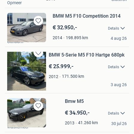
Opmeer
BMW M5 F10 Competition 2014
€ 32.950,-
Bewaren
Details
in
Denny
Mijn
198.895
km
2014
4 aug 26
Uithoorn
Favorieten
BMW 5-Serie M5 F10 Hartge 680pk
Bewaren
in
€ 25.999,-
Details
Mijn
Favorieten
171.500
km
2012
Melvin
3 aug 26
Eindhoven
Bmw M5
€ 34.950,-
Bewaren
Details
in
Corky
Mijn
41.260
km
2013
30 jul 26
Waskemeer
Favorieten