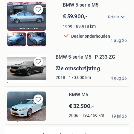
BMW 5-serie M5
€ 59.900,-
Bewaren
Details
in
Mijn
89.918
km
1999
Favorieten
Dealer onderhouden
Big Boys Toys B.V.
1 aug 26
Hoevelaken
BMW 5-serie M5 | P-233-ZG i
Zie omschrijving
Bewaren
in
Troostwijk Auctions
170.000
km
2018
Mijn
4 aug 26
Amsterdam
Favorieten
BMW M5
€ 32.500,-
Bewaren
in
vincent
192.466
km
2006
Mijn
19 jul 26
Schagen
Favorieten