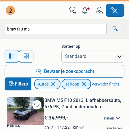
Auto's
Sorteer op
Alle afstanden…
Bewaar je zoekopdracht
Filters
Auto's
Te koop
Verwijder filters
BMW M5 F10 2013, Liefhebbersauto,
676 PK, Goed onderhouden
Bewaren
in
€ 34.999,-
Details
Mijn
Patrick
Favorieten
147.221
km
2013
Gisteren