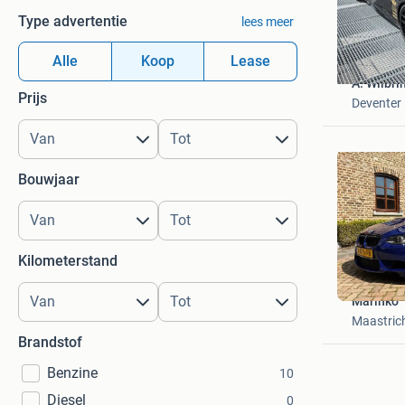
Type advertentie
lees meer
Alle
Koop
Lease
A. Wilbri
Prijs
Deventer
Bouwjaar
Kilometerstand
Marinko
Maastric
Brandstof
Benzine
10
Diesel
0