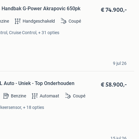
€ 74.900,-
 Handbak G-Power Akrapovic 650pk
nzine
Handgeschakeld
Coupé
rol, Cruise Control, + 31 opties
9 jul 26
€ 58.900,-
L Auto - Uniek - Top Onderhouden
Benzine
Automaat
Coupé
rkeersensor, + 18 opties
15 jul 26