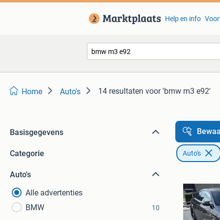
Help en info
Voor
14 resultaten
voor 'bmw m3 e92'
Home
Auto's
Bewaa
Basisgegevens
Categorie
Auto's
Auto's
Alle advertenties
BMW
10