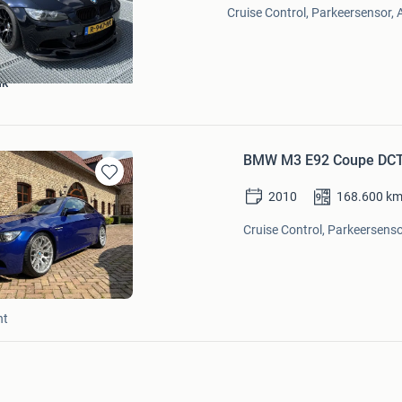
Cruise Control, Parkeersensor, 
nk
BMW M3 E92 Coupe DCT 2
Bewaren
2010
168.600
k
in
Mijn
Cruise Control, Parkeersenso
Favorieten
ht