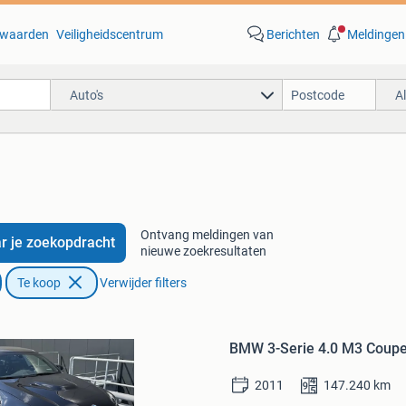
waarden
Veiligheidscentrum
Berichten
Meldingen
Auto's
A
Ontvang meldingen van
r je zoekopdracht
nieuwe zoekresultaten
Te koop
Verwijder filters
Bewaren
in
BMW 3-Serie 4.0 M3 Coupe
Mijn
Favorieten
2011
147.240
km