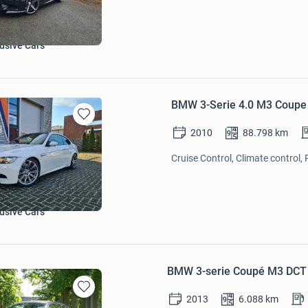
usive Cars
BMW 3-Serie 4.0 M3 Coupe 
Bewaren
2010
88.798
km
in
Mijn
Cruise Control, Climate control,
Favorieten
usive Cars
BMW 3-serie Coupé M3 DCT
2013
6.088
km
Bewaren