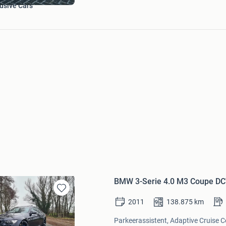
usive Cars
BMW 3-Serie 4.0 M3 Coupe DC
Bewaren
2011
138.875
km
in
Mijn
Parkeerassistent, Adaptive Cruise Co
Favorieten