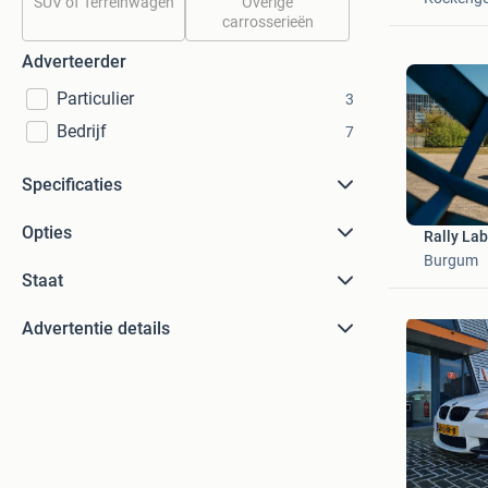
SUV of Terreinwagen
Overige
carrosserieën
Adverteerder
Particulier
3
Bedrijf
7
Specificaties
Opties
Rally Lab
Burgum
Staat
Advertentie details