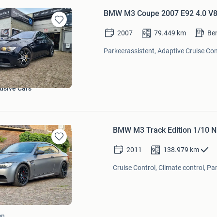
BMW M3 Coupe 2007 E92 4.0 V8
Bewaren
2007
79.449
km
Be
in
Mijn
Parkeerassistent, Adaptive Cruise Cont
Favorieten
usive Cars
BMW M3 Track Edition 1/10 N
Bewaren
2011
138.979
km
in
Mijn
Cruise Control, Climate control, Pa
Favorieten
en