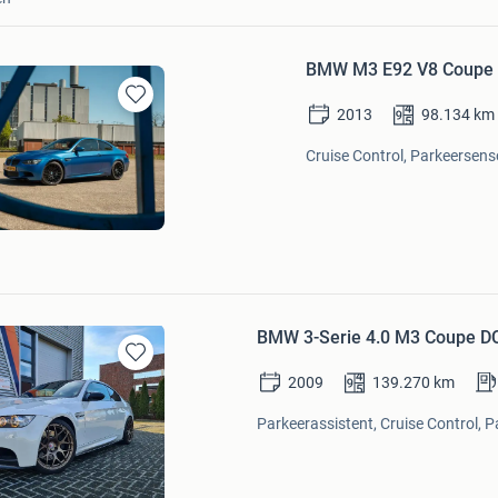
BMW M3 E92 V8 Coupe - 
2013
98.134
km
Bewaren
in
Cruise Control, Parkeersenso
Mijn
Favorieten
BMW 3-Serie 4.0 M3 Coupe DC
Bewaren
2009
139.270
km
in
Mijn
Parkeerassistent, Cruise Control, P
Favorieten