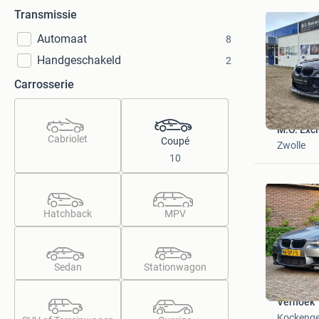
Transmissie
Automaat
8
Handgeschakeld
2
Carrosserie
M.O. Excl
Cabriolet
Coupé
Zwolle
10
Hatchback
MPV
Sedan
Stationwagon
Verhoek
Kockeng