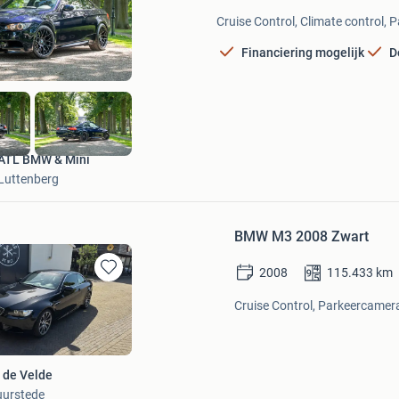
in
Cruise Control, Climate control, 
Mijn
Favorieten
Financiering mogelijk
D
ATL BMW & Mini
Luttenberg
BMW M3 2008 Zwart
2008
115.433
km
Bewaren
in
Cruise Control, Parkeercamera
Mijn
Favorieten
 de Velde
Duurstede