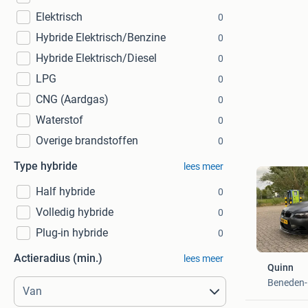
Elektrisch
0
Hybride Elektrisch/Benzine
0
Hybride Elektrisch/Diesel
0
LPG
0
CNG (Aardgas)
0
Waterstof
0
Overige brandstoffen
0
Type hybride
lees meer
Half hybride
0
Volledig hybride
0
Plug-in hybride
0
Actieradius (min.)
lees meer
Quinn
Beneden