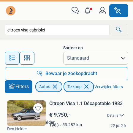
Auto's
Sorteer op
Alle afstanden…
Bewaar je zoekopdracht
Filters
Auto's
Te koop
Verwijder filters
Citroen Visa 1.1 Décapotable 1983
€ 9.750,-
Bewaren
Details
in
MultiClassics Den Helder
Mijn
53.282
km
1983
22 jul 26
Den Helder
Favorieten