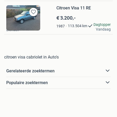
Citroen Visa 11 RE
€ 3.200,-
Bewaren
in
MBSmart
Dagtopper
113.504
km
1987
Mijn
Vandaag
Lienden
Favorieten
citroen visa cabriolet in Auto's
Gerelateerde zoektermen
Populaire zoektermen