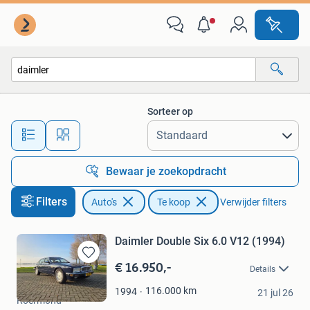
Auto's
Sorteer op
Alle afstanden…
Bewaar je zoekopdracht
Filters
Auto's
Te koop
Verwijder filters
Daimler Double Six 6.0 V12 (1994)
€ 16.950,-
Bewaren
Details
in
Deen
Mijn
116.000
km
1994
21 jul 26
Roermond
Favorieten