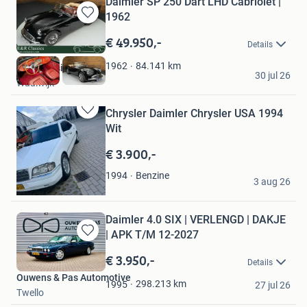
Daimler SP 250 Dart LHD Cabriolet |
1962
Bewaren
in
€ 49.950,-
Details
Mijn
Favorieten
84.141
km
1962
E&R Classics
30 jul 26
Waalwijk
Chrysler Daimler Chrysler USA 1994
Bewaren
Wit
in
Mijn
€ 3.900,-
Favorieten
Han
Benzine
1994
3 aug 26
Amsterdam
Daimler 4.0 SIX | VERLENGD | DAKJE
| APK T/M 12-2027
Bewaren
in
€ 3.950,-
Details
Mijn
Ouwens & Pas Automotive
Favorieten
298.213
km
1995
27 jul 26
Twello