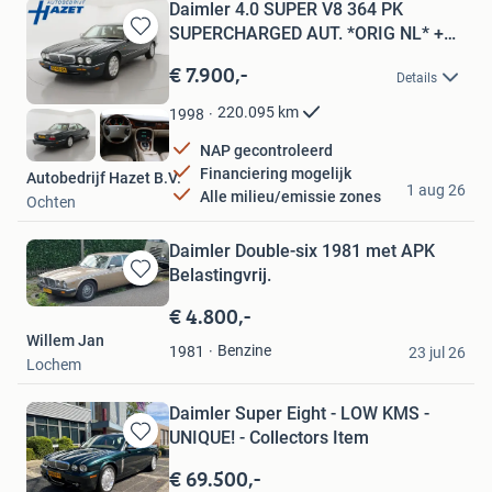
Daimler 4.0 SUPER V8 364 PK
SUPERCHARGED AUT. *ORIG NL* +
Bewaren
SC
in
€ 7.900,-
Details
Mijn
Favorieten
220.095
km
1998
NAP gecontroleerd
Financiering mogelijk
Autobedrijf Hazet B.V.
1 aug 26
Alle milieu/emissie zones
Ochten
Daimler Double-six 1981 met APK
Belastingvrij.
Bewaren
in
€ 4.800,-
Mijn
Willem Jan
Favorieten
Benzine
1981
23 jul 26
Lochem
Daimler Super Eight - LOW KMS -
UNIQUE! - Collectors Item
Bewaren
in
€ 69.500,-
Mijn