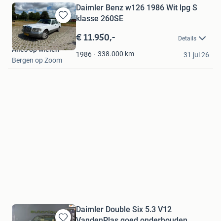
Daimler Benz w126 1986 Wit lpg S
klasse 260SE
Bewaren
in
€ 11.950,-
Details
Mijn
Alles op wielen
Favorieten
338.000
km
1986
31 jul 26
Bergen op Zoom
Daimler Double Six 5.3 V12
VandenPlas goed onderhouden