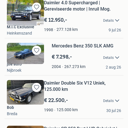
Daimler 4.0 Supercharged |
Gereviseerde motor | Inruil Mog.
Bewaren
in
€ 12.950,-
Details
Mijn
M.I.C Exclusive
Favorieten
277.128
km
1998
9 jul 26
Heinkenszand
Mercedes Benz 350 SLK AMG
€ 7.298,-
Bewaren
Details
in
jba auto
Mijn
267.273
km
2004
2 aug 26
Nijbroek
Favorieten
Daimler Double Six V12 Uniek,
125.000 km
Bewaren
in
€ 22.500,-
Details
Mijn
Bob
Favorieten
125.000
km
1990
30 jul 26
Breda