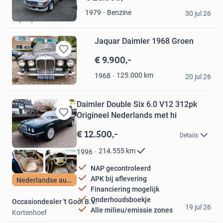
in
Robert van de Weerd
Benzine
1979
Mijn
30 jul 26
Wijk bij Duurstede
Favorieten
Jaquar Daimler 1968 Groen
€ 9.900,-
Bewaren
in
cor blom
125.000
km
1968
Mijn
20 jul 26
Breda
Favorieten
Daimler Double Six 6.0 V12 312pk
Origineel Nederlands met hi
Bewaren
in
€ 12.500,-
Details
Mijn
Favorieten
214.555
km
1996
NAP gecontroleerd
APK bij aflevering
Nederlandse auto
Financiering mogelijk
Onderhoudsboekje
Occasiondealer 't Gooi B.V.
19 jul 26
Alle milieu/emissie zones
Kortenhoef