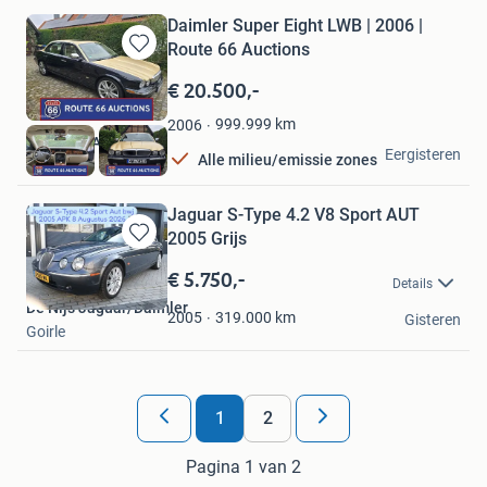
Daimler Super Eight LWB | 2006 |
Route 66 Auctions
Bewaren
in
€ 20.500,-
Mijn
Favorieten
999.999
km
2006
Route 66 Auctions
Eergisteren
Alle milieu/emissie zones
Waalwijk
Jaguar S-Type 4.2 V8 Sport AUT
2005 Grijs
Bewaren
in
€ 5.750,-
Details
Mijn
De Nijs Jaguar/Daimler
Favorieten
319.000
km
2005
Gisteren
Goirle
1
2
Pagina 1 van 2