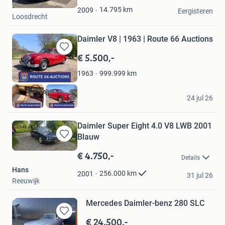
Barbara
Favorieten
14.795
km
2009
Eergisteren
Loosdrecht
Daimler V8 | 1963 | Route 66 Auctions
€ 5.500,-
Bewaren
in
999.999
km
1963
Mijn
Favorieten
Route 66 Auctions
24 jul 26
Waalwijk
Daimler Super Eight 4.0 V8 LWB 2001
Blauw
Bewaren
in
€ 4.750,-
Details
Mijn
Hans
Favorieten
256.000
km
2001
31 jul 26
Reeuwijk
Mercedes Daimler-benz 280 SLC
€ 24.500,-
Bewaren