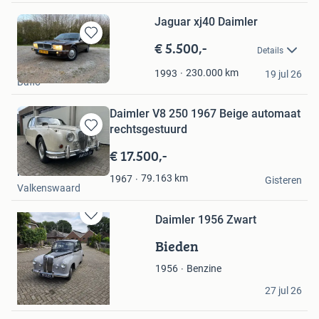
Jaguar xj40 Daimler
€ 5.500,-
Bewaren
Details
in
Thijs-Jan
Mijn
230.000
km
1993
19 jul 26
Baflo
Favorieten
Daimler V8 250 1967 Beige automaat
rechtsgestuurd
Bewaren
in
€ 17.500,-
Mijn
Rene Jansen
Favorieten
79.163
km
1967
Gisteren
Valkenswaard
Daimler 1956 Zwart
Bewaren
in
Bieden
Mijn
Favorieten
Benzine
1956
Ep van Loenen
27 jul 26
Putten