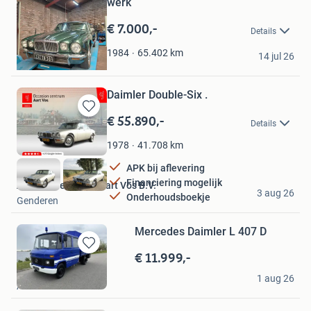
werk
in
Mijn
€ 7.000,-
Details
Favorieten
ton
65.402
km
1984
14 jul 26
Rijen
Daimler Double-Six .
€ 55.890,-
Bewaren
Details
in
Mijn
41.708
km
1978
Favorieten
APK bij aflevering
Financiering mogelijk
Automobielbedrijf Aart Vos B.V.
3 aug 26
Onderhoudsboekje
Genderen
Mercedes Daimler L 407 D
€ 11.999,-
Bewaren
in
Yvonne
1 aug 26
Mijn
Akkrum
Favorieten