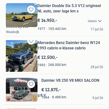
Daimler Double Six 5.3 V12 origineel
NL auto, zeer lage km s
Bewaren
in
€ 14.950,-
Details
Mijn
Wheels By Lex
Favorieten
105.442
km
1977
17 jul 26
Waalwijk
Mercedes Benz Daimler-benz W124
Bewaren
1993 cabrio e-klasse cabrio
in
Mijn
€ 12.500,-
Favorieten
M.J.
268.000
km
1993
28 jul 26
Zwaanshoek
Daimler V8 250 V8 MKII SALOON
€ 12.875,-
Bewaren
in
Autobedrijf P. de Jong B.V.
8.488
km
1964
Mijn
9 jul 26
Streefkerk
Favorieten