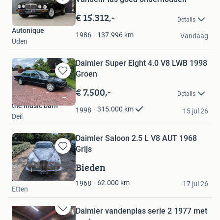
Bewaren
in
€ 15.312,-
Details
Mijn
Autonique
Favorieten
137.996
km
1986
Vandaag
Uden
Daimler Super Eight 4.0 V8 LWB 1998
Groen
Bewaren
in
€ 7.500,-
Details
Mijn
the music barn
Favorieten
315.000
km
1998
15 jul 26
Deil
Daimler Saloon 2.5 L V8 AUT 1968
Grijs
Bewaren
in
Bieden
Mijn
Hein Visscher
Favorieten
62.000
km
1968
17 jul 26
Etten
Daimler vandenplas serie 2 1977 met
Bewaren