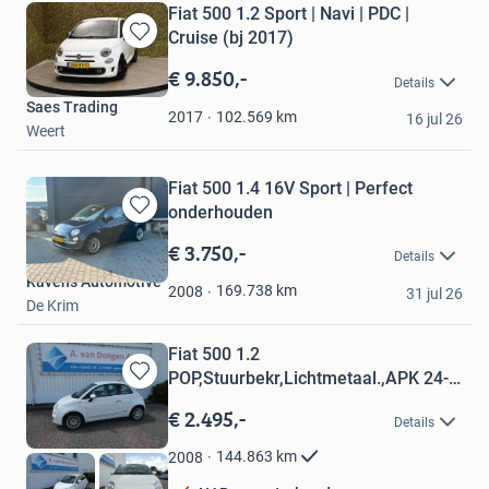
Fiat 500 1.2 Sport | Navi | PDC |
Cruise (bj 2017)
Bewaren
in
€ 9.850,-
Details
Mijn
Saes Trading
Favorieten
102.569
km
2017
16 jul 26
Weert
Fiat 500 1.4 16V Sport | Perfect
onderhouden
Bewaren
in
€ 3.750,-
Details
Mijn
Ravens Automotive
Favorieten
169.738
km
2008
31 jul 26
De Krim
Fiat 500 1.2
POP,Stuurbekr,Lichtmetaal.,APK 24-
Bewaren
8-27
in
€ 2.495,-
Details
Mijn
Favorieten
144.863
km
2008