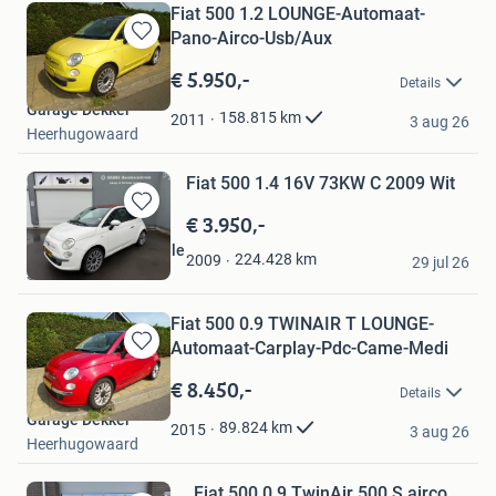
Fiat 500 1.2 LOUNGE-Automaat-
Pano-Airco-Usb/Aux
Bewaren
in
€ 5.950,-
Details
Mijn
Garage Dekker
Favorieten
158.815
km
2011
3 aug 26
Heerhugowaard
Fiat 500 1.4 16V 73KW C 2009 Wit
€ 3.950,-
Bewaren
in
Sasse Bandencentrale
224.428
km
2009
Mijn
29 jul 26
Sluiskil
Favorieten
Fiat 500 0.9 TWINAIR T LOUNGE-
Automaat-Carplay-Pdc-Came-Medi
Bewaren
in
€ 8.450,-
Details
Mijn
Garage Dekker
Favorieten
89.824
km
2015
3 aug 26
Heerhugowaard
Fiat 500 0.9 TwinAir 500 S airco