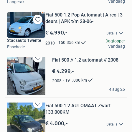
Vandaag
Langerak
Fiat 500 1.2 Pop Automaat | Airco | 3-
deurs | APK t/m 28-06-
Bewaren
in
€ 4.990,-
Details
Mijn
Stadsauto Twente
Favorieten
Dagtopper
150.356
km
2010
Vandaag
Enschede
Fiat 500 // 1.2 automaat // 2008
Bewaren
in
€ 4.299,-
Mijn
Favorieten
191.000
km
2008
Teun
4 aug 26
Hank
Fiat 500 1.2 AUTOMAAT Zwart
Bewaren
133.000KM
in
Mijn
€ 4.000,-
Details
Favorieten
Danique Hankel