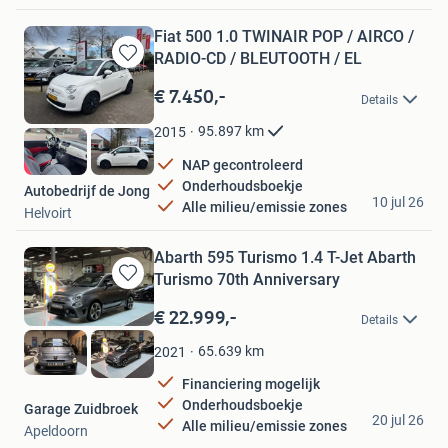
Fiat 500 1.0 TWINAIR POP / AIRCO /
RADIO-CD / BLEUTOOTH / EL
Bewaren
in
€ 7.450,-
Details
Mijn
Favorieten
95.897
km
2015
NAP gecontroleerd
Onderhoudsboekje
Autobedrijf de Jong
10 jul 26
Alle milieu/emissie zones
Helvoirt
Abarth 595 Turismo 1.4 T-Jet Abarth
Turismo 70th Anniversary
Bewaren
in
€ 22.999,-
Details
Mijn
Favorieten
65.639
km
2021
Financiering mogelijk
Onderhoudsboekje
Garage Zuidbroek
20 jul 26
Alle milieu/emissie zones
Apeldoorn