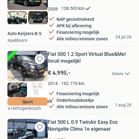
in
Mijn
138.503
km
2008
Favorieten
NAP gecontroleerd
APK bij aflevering
Financiering mogelijk
Auto Keijzers B.V.
24 jul 26
Alle milieu/emissie zones
Apeldoorn
Fiat 500 1.2 Sport Virtual Blue&Me!
Inruil mogelijk!
Bewaren
in
€ 4.995,-
Details
Mijn
Favorieten
182.776
km
2014
Financiering mogelijk
Onderhoudsboekje
Autobedrijf Rietvelden
Sport
1 aug 26
Alle milieu/emissie zones
's-Hertogenbosch
Fiat 500 L 0.9 TwinAir Easy Eco
Navigatie Clima 1e eigenaar
Bewaren
in