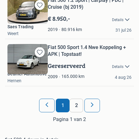
Fiat 500 1.2 Sport | Carplay | PDC |
Cruise (bj 2019)
Bewaren
in
€ 8.950,-
Details
Mijn
Saes Trading
Favorieten
80.916
km
2019
31 jul 26
Weert
Fiat 500 Sport 1.4 Nwe Koppeling +
APK | Topstaat!
Bewaren
in
Gereserveerd
Details
Mijn
Beumer Automotive
Favorieten
165.000
km
2009
4 aug 26
Hernen
1
2
Pagina 1 van 2