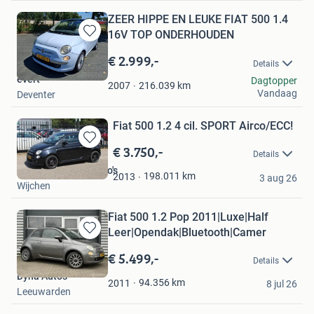
ZEER HIPPE EN LEUKE FIAT 500 1.4
16V TOP ONDERHOUDEN
Bewaren
in
€ 2.999,-
Details
Mijn
evert
Dagtopper
Favorieten
216.039
km
2007
Vandaag
Deventer
Fiat 500 1.2 4 cil. SPORT Airco/ECC!
€ 3.750,-
Bewaren
Details
in
Gerwin Koopsen Auto's
Mijn
198.011
km
2013
3 aug 26
Wijchen
Favorieten
Fiat 500 1.2 Pop 2011|Luxe|Half
Leer|Opendak|Bluetooth|Camer
Bewaren
in
€ 5.499,-
Details
Mijn
Dyna Auto's
Favorieten
94.356
km
2011
8 jul 26
Leeuwarden