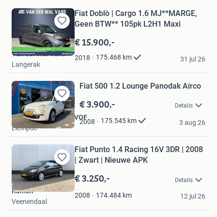
Fiat Doblò | Cargo 1.6 MJ**MARGE,
Geen BTW** 105pk L2H1 Maxi
Bewaren
in
€ 15.900,-
Mijn
Van der Wal Vans
Favorieten
175.468
km
2018
31 jul 26
Langerak
Fiat 500 1.2 Lounge Panodak Airco
€ 3.900,-
Bewaren
Details
in
Van Oorschot Autos VOF
Mijn
175.545
km
2008
3 aug 26
Liempde
Favorieten
Fiat Punto 1.4 Racing 16V 3DR | 2008
| Zwart | Nieuwe APK
Bewaren
in
€ 3.250,-
Details
Mijn
Ramon
Favorieten
174.484
km
2008
12 jul 26
Veenendaal