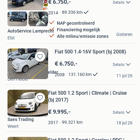
€ 6.750,-
Details
Mijn
Favorieten
89.336
km
2014
NAP gecontroleerd
Financiering mogelijk
AutoService Lamprecht
Gisteren
Alle milieu/emissie zones
Elst
Fiat 500 1.4-16V Sport (bj 2008)
€ 6.750,-
Bewaren
Details
in
Auto Centrum Den Helder
Mijn
131.160
km
2008
11 jul 26
Den Helder
Favorieten
Fiat 500 1.2 Sport | Climate | Cruise
(bj 2017)
Bewaren
in
€ 9.995,-
Details
Mijn
Saes Trading
Favorieten
99.321
km
2017
18 jul 26
Weert