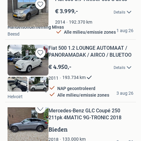
€ 3.999,-
Bewaren
Details
in
Mijn
192.370
km
2014
Handelsonderneming Mivas
Favorieten
1 aug 26
Alle milieu/emissie zones
Beesd
Fiat 500 1.2 LOUNGE AUTOMAAT /
PANORAMADAK / AIRCO / BLUETOO
Bewaren
in
€ 4.950,-
Details
Mijn
Favorieten
193.734
km
2011
NAP gecontroleerd
Autobedrijf de Jong
3 aug 26
Alle milieu/emissie zones
Helvoirt
Mercedes-Benz GLC Coupé 250
Bewaren
211pk 4MATIC 9G-TRONIC 2018
in
Mijn
Bieden
Favorieten
Geralde
133.000
km
2018