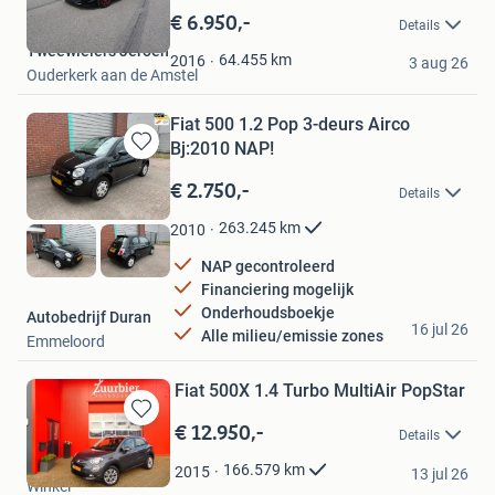
in
€ 6.950,-
Details
Mijn
Tweewielers Jeroen
Favorieten
64.455
km
2016
3 aug 26
Ouderkerk aan de Amstel
Fiat 500 1.2 Pop 3-deurs Airco
Bj:2010 NAP!
Bewaren
in
€ 2.750,-
Details
Mijn
Favorieten
263.245
km
2010
NAP gecontroleerd
Financiering mogelijk
Onderhoudsboekje
Autobedrijf Duran
16 jul 26
Alle milieu/emissie zones
Emmeloord
Fiat 500X 1.4 Turbo MultiAir PopStar
€ 12.950,-
Bewaren
Details
in
Autobedrijf Zuurbier
Mijn
166.579
km
2015
13 jul 26
Winkel
Favorieten