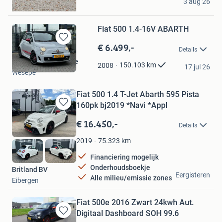
3 aug 26
Vilsteren
Fiat 500 1.4-16V ABARTH
€ 6.499,-
Bewaren
Details
in
Auto Service Wesepe
Mijn
150.103
km
2008
17 jul 26
Wesepe
Favorieten
Fiat 500 1.4 T-Jet Abarth 595 Pista
160pk bj2019 *Navi *Appl
Bewaren
in
€ 16.450,-
Details
Mijn
Favorieten
75.323
km
2019
Financiering mogelijk
Onderhoudsboekje
Britland BV
Eergisteren
Alle milieu/emissie zones
Eibergen
Fiat 500e 2016 Zwart 24kwh Aut.
Digitaal Dashboard SOH 99.6
Bewaren