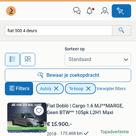
Auto's
Sorteer op
Alle afstanden…
Bewaar je zoekopdracht
Filters
Auto's
Te koop
Verwijder filters
Fiat Doblò | Cargo 1.6 MJ**MARGE,
Geen BTW** 105pk L2H1 Maxi
Bewaren
in
€ 15.900,-
Mijn
Van der Wal Vans
Topadvertentie
Favorieten
175.468
km
2018