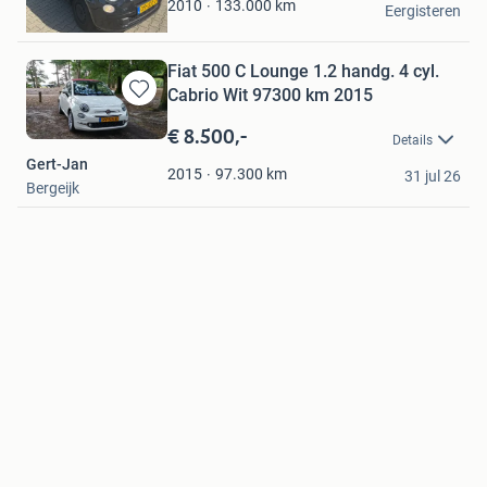
133.000
km
2010
Eergisteren
Enschede
Fiat 500 C Lounge 1.2 handg. 4 cyl.
Cabrio Wit 97300 km 2015
Bewaren
in
€ 8.500,-
Details
Mijn
Gert-Jan
Favorieten
97.300
km
2015
31 jul 26
Bergeijk