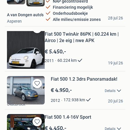
NAP gecontroleerd
Financiering mogelijk
Onderhoudsboekje
A van Dongen auto's
28 jul 26
Alle milieu/emissie zones
Asperen
Fiat 500 TwinAir 86PK | 60.224 km |
Bewaren
in
Airco | 2e eig | nwe APK
Mijn
€ 5.450,-
Favorieten
joeri
60.224
km
2011
19 jul 26
Melissant
Fiat 500 1.2 3drs Panoramadak!
€ 4.950,-
Bewaren
Details
in
Autobedrijf Blaauw
Mijn
172.938
km
2012
20 jul 26
Oldebroek
Favorieten
Fiat 500 1.4-16V Sport
€ 4.450,-
Bewaren
Details