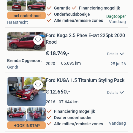
Garantie
Financiering mogelijk
Onderhoudsboekje
Oplaadauto B.V.
Incl onderhoud
Dagtopper
Alle milieu/emissie zones
Vandaag
Haastrecht
Ford Kuga 2.5 Phev E-cvt 225pk 2020
Rood
Bewaren
in
€ 18.749,-
Details
Mijn
Brenda Opgenoort
Favorieten
105.095
km
2020
25 jul 26
Gendt
Ford KUGA 1.5 Titanium Styling Pack
€ 12.650,-
Bewaren
Details
in
Mijn
97.644
km
2016
Favorieten
Financiering mogelijk
Dealer onderhouden
van der Vaart auto's
Vandaag
Alle milieu/emissie zones
HOGE INSTAP
Elst