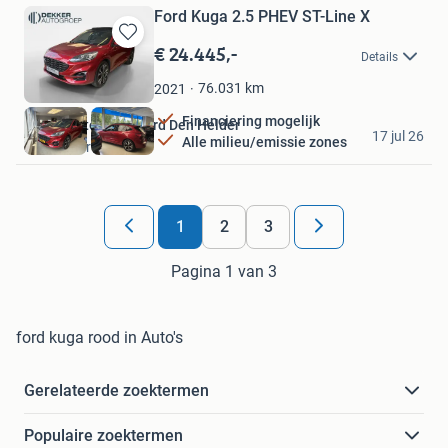
Ford Kuga 2.5 PHEV ST-Line X
€ 24.445,-
Bewaren
Details
in
Mijn
76.031
km
2021
Favorieten
Financiering mogelijk
Dekkerautogroep Ford Den Helder
17 jul 26
Alle milieu/emissie zones
Den Helder
1
2
3
Pagina 1 van 3
ford kuga rood in Auto's
Gerelateerde zoektermen
Populaire zoektermen