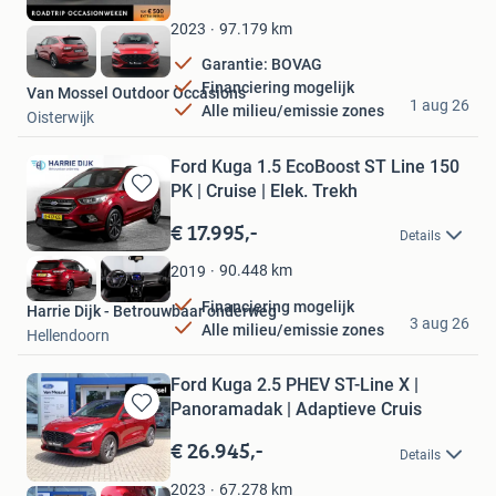
Mijn
Favorieten
97.179
km
2023
Garantie: BOVAG
Financiering mogelijk
Van Mossel Outdoor Occasions
1 aug 26
Alle milieu/emissie zones
Oisterwijk
Ford Kuga 1.5 EcoBoost ST Line 150
PK | Cruise | Elek. Trekh
Bewaren
in
€ 17.995,-
Details
Mijn
Favorieten
90.448
km
2019
Financiering mogelijk
Harrie Dijk - Betrouwbaar onderweg
3 aug 26
Alle milieu/emissie zones
Hellendoorn
Ford Kuga 2.5 PHEV ST-Line X |
Panoramadak | Adaptieve Cruis
Bewaren
in
€ 26.945,-
Details
Mijn
Favorieten
67.278
km
2023