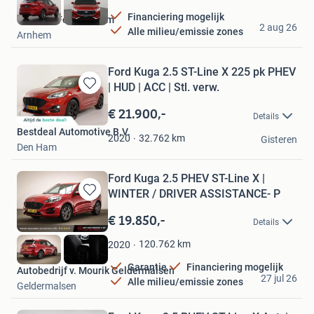
Financiering mogelijk
Wensink Ford Arnhem
2 aug 26
Alle milieu/emissie zones
Arnhem
Ford Kuga 2.5 ST-Line X 225 pk PHEV
| HUD | ACC | Stl. verw.
Bewaren
in
€ 21.900,-
Details
Mijn
Bestdeal Automotive B.V.
Favorieten
32.762
km
2020
Gisteren
Den Ham
Ford Kuga 2.5 PHEV ST-Line X |
WINTER / DRIVER ASSISTANCE- P
Bewaren
in
€ 19.850,-
Details
Mijn
Favorieten
120.762
km
2020
Garantie
Financiering mogelijk
Autobedrijf v. Mourik Geldermalsen
27 jul 26
Alle milieu/emissie zones
Geldermalsen