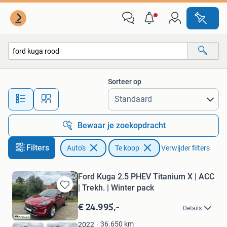
Auto's
Sorteer op
Alle afstanden…
Bewaar je zoekopdracht
Filters
Auto's
Te koop
Verwijder filters
Ford Kuga 2.5 PHEV Titanium X | ACC
| Trekh. | Winter pack
Bewaren
in
€ 24.995,-
Details
Mijn
Favorieten
36.650
km
2022