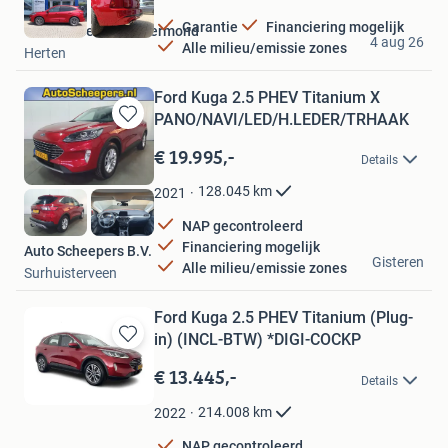
Garantie
Financiering mogelijk
Van Mossel Ford Roermond
4 aug 26
Alle milieu/emissie zones
Herten
Ford Kuga 2.5 PHEV Titanium X
PANO/NAVI/LED/H.LEDER/TRHAAK
Bewaren
in
€ 19.995,-
Details
Mijn
Favorieten
128.045
km
2021
NAP gecontroleerd
Financiering mogelijk
Auto Scheepers B.V.
Gisteren
Alle milieu/emissie zones
Surhuisterveen
Ford Kuga 2.5 PHEV Titanium (Plug-
in) (INCL-BTW) *DIGI-COCKP
Bewaren
in
€ 13.445,-
Details
Mijn
Favorieten
214.008
km
2022
NAP gecontroleerd