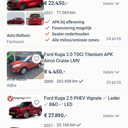
in
€ 22.450,-
Details
Mijn
Favorieten
71.065
km
2021
APK bij aflevering
Financiering mogelijk
Dealer onderhouden
Auto Bolhuis
24 jul 26
Alle milieu/emissie zones
Farmsum
Ford Kuga 2.0 TDCi Titanium APK
Airco Cruise LMV
Bewaren
in
€ 4.450,-
Details
Mijn
ATM Auto's
Favorieten
263.608
km
2009
29 jul 26
Wijhe
Ford Kuga 2.5 PHEV Vignale ✅ Leder
✅ B&O ✅ LED
Bewaren
in
€ 27.890,-
Details
Mijn
Favorieten
25.160
km
2021