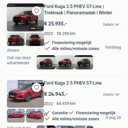
Ford Kuga 2.5 PHEV ST-Line |
Trekhaak | Panoramadak | Winter
Bewaren
in
€ 25.935,-
Details
Mijn
Favorieten
58.206
km
2022
Financiering mogelijk
Wensink Ford Almere
Vandaag
Alle milieu/emissie zones
Almere
Ook van deze
adverteerder
Ford Kuga 2.5 PHEV ST-Line
€ 24.945,-
Bewaren
Details
in
Mijn
64.929
km
2022
Favorieten
Garantie
Financiering mogelijk
Van Mossel Ford Goes
4 aug 26
Alle milieu/emissie zones
Goes
Ook van deze