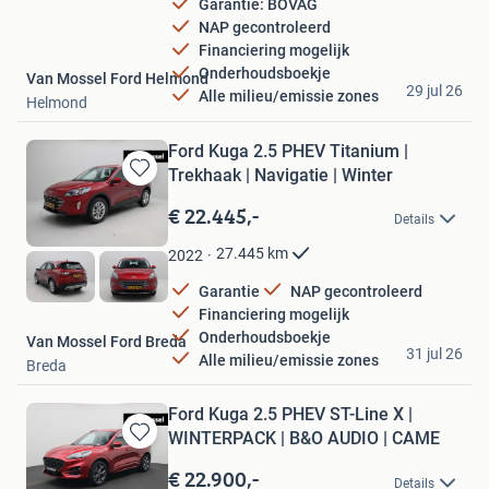
Garantie: BOVAG
NAP gecontroleerd
Financiering mogelijk
Onderhoudsboekje
Van Mossel Ford Helmond
29 jul 26
Alle milieu/emissie zones
Helmond
Ford Kuga 2.5 PHEV Titanium |
Trekhaak | Navigatie | Winter
Bewaren
in
€ 22.445,-
Details
Mijn
Favorieten
27.445
km
2022
Garantie
NAP gecontroleerd
Financiering mogelijk
Onderhoudsboekje
Van Mossel Ford Breda
31 jul 26
Alle milieu/emissie zones
Breda
Ford Kuga 2.5 PHEV ST-Line X |
WINTERPACK | B&O AUDIO | CAME
Bewaren
in
€ 22.900,-
Details