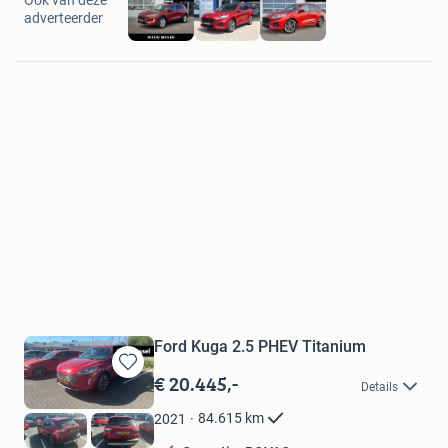
adverteerder
Ford Kuga 2.5 PHEV Titanium
€ 20.445,-
Bewaren
Details
in
Mijn
84.615
km
2021
Favorieten