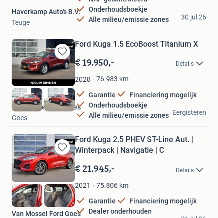
Onderhoudsboekje
Haverkamp Auto's B.V.
30 jul 26
Alle milieu/emissie zones
Teuge
Ford Kuga 1.5 EcoBoost Titanium X
€ 19.950,-
Bewaren
Details
in
Mijn
76.983
km
2020
Favorieten
Garantie
Financiering mogelijk
Onderhoudsboekje
Van Mossel Ford Goes
Eergisteren
Alle milieu/emissie zones
Goes
Ford Kuga 2.5 PHEV ST-Line Aut. |
Winterpack | Navigatie | C
Bewaren
in
€ 21.945,-
Details
Mijn
Favorieten
75.806
km
2021
Garantie
Financiering mogelijk
Dealer onderhouden
Van Mossel Ford Goes