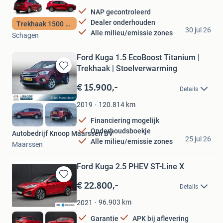
NAP gecontroleerd
Dealer onderhouden
Trekhaak 1500 kg
Vakgarage Dirks
30 jul 26
Alle milieu/emissie zones
Schagen
Ford Kuga 1.5 EcoBoost Titanium |
Trekhaak | Stoelverwarming
Bewaren
in
€ 15.900,-
Details
Mijn
Favorieten
120.814
km
2019
Financiering mogelijk
Onderhoudsboekje
Autobedrijf Knoop Maarssen BV
25 jul 26
Alle milieu/emissie zones
Maarssen
Ford Kuga 2.5 PHEV ST-Line X
€ 22.800,-
Bewaren
Details
in
Mijn
96.903
km
2021
Favorieten
Garantie
APK bij aflevering