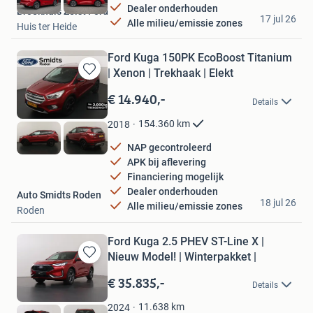
Dealer onderhouden
Broekhuis Zeist Ford
17 jul 26
Alle milieu/emissie zones
Huis ter Heide
Ford Kuga 150PK EcoBoost Titanium
| Xenon | Trekhaak | Elekt
Bewaren
in
€ 14.940,-
Details
Mijn
Favorieten
154.360
km
2018
NAP gecontroleerd
APK bij aflevering
Financiering mogelijk
Dealer onderhouden
Auto Smidts Roden
18 jul 26
Alle milieu/emissie zones
Roden
Ford Kuga 2.5 PHEV ST-Line X |
Nieuw Model! | Winterpakket |
Bewaren
in
€ 35.835,-
Details
Mijn
Favorieten
11.638
km
2024