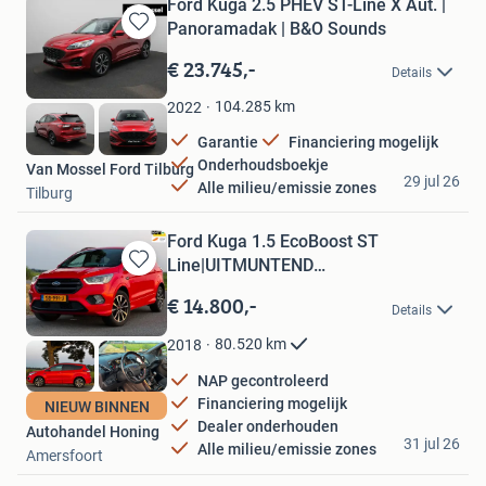
Ford Kuga 2.5 PHEV ST-Line X Aut. |
Panoramadak | B&O Sounds
Bewaren
in
€ 23.745,-
Details
Mijn
Favorieten
104.285
km
2022
Garantie
Financiering mogelijk
Onderhoudsboekje
Van Mossel Ford Tilburg
29 jul 26
Alle milieu/emissie zones
Tilburg
Ford Kuga 1.5 EcoBoost ST
Line|UITMUNTEND
Bewaren
STAAT|ORIGINEEL NL
in
€ 14.800,-
Details
Mijn
Favorieten
80.520
km
2018
NAP gecontroleerd
Financiering mogelijk
NIEUW BINNEN
Dealer onderhouden
Autohandel Honing
31 jul 26
Alle milieu/emissie zones
Amersfoort