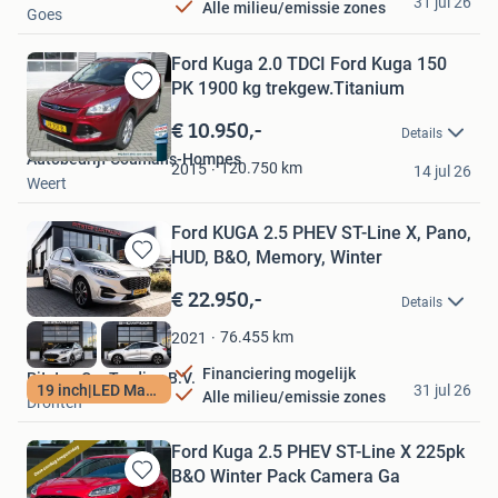
31 jul 26
Alle milieu/emissie zones
Goes
Ford Kuga 2.0 TDCI Ford Kuga 150
PK 1900 kg trekgew.Titanium
Bewaren
in
€ 10.950,-
Details
Mijn
Autobedrijf Coumans-Hompes
Favorieten
120.750
km
2015
14 jul 26
Weert
Ford KUGA 2.5 PHEV ST-Line X, Pano,
HUD, B&O, Memory, Winter
Bewaren
in
€ 22.950,-
Details
Mijn
Favorieten
76.455
km
2021
Financiering mogelijk
Pitstop Car Trading B.V.
19 inch|LED Matrix
31 jul 26
Alle milieu/emissie zones
Dronten
Ford Kuga 2.5 PHEV ST-Line X 225pk
B&O Winter Pack Camera Ga
Bewaren