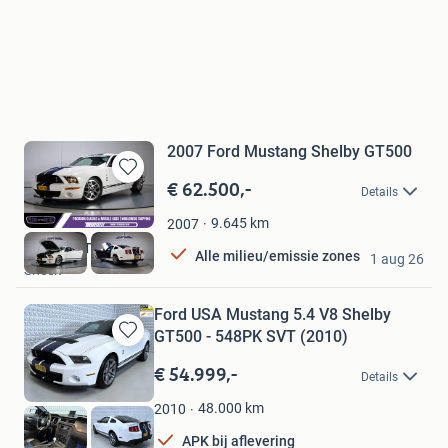
2007 Ford Mustang Shelby GT500
€ 62.500,-
Bewaren
Details
in
Mijn
9.645
km
2007
Favorieten
Pedal To The Metal
Alle milieu/emissie zones
1 aug 26
Sneek
Ford USA Mustang 5.4 V8 Shelby
GT500 - 548PK SVT (2010)
Bewaren
in
€ 54.999,-
Details
Mijn
Favorieten
48.000
km
2010
APK bij aflevering