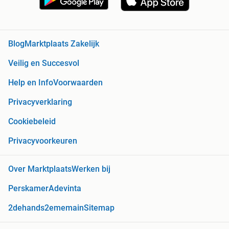
Blog
Marktplaats Zakelijk
Veilig en Succesvol
Help en Info
Voorwaarden
Privacyverklaring
Cookiebeleid
Privacyvoorkeuren
Over Marktplaats
Werken bij
Perskamer
Adevinta
2dehands
2ememain
Sitemap