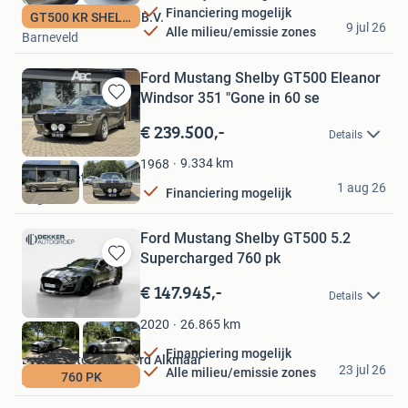
Financiering mogelijk
Autobedrijf Leeuwis B.V.
GT500 KR SHELBY
9 jul 26
Alle milieu/emissie zones
Barneveld
Ford Mustang Shelby GT500 Eleanor
Windsor 351 "Gone in 60 se
Bewaren
in
€ 239.500,-
Details
Mijn
Favorieten
9.334
km
1968
Always Better Cars
1 aug 26
Financiering mogelijk
Veghel
Ford Mustang Shelby GT500 5.2
Supercharged 760 pk
Bewaren
in
€ 147.945,-
Details
Mijn
Favorieten
26.865
km
2020
Financiering mogelijk
Dekkerautogroep Ford Alkmaar
23 jul 26
Alle milieu/emissie zones
760 PK
Alkmaar