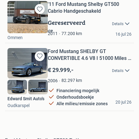
'11 Ford Mustang Shelby GT500
Cabrio Handgeschakeld
Bewaren
in
Gereserveerd
Details
Mijn
Hammink Performance
Favorieten
77.200
km
2011
16 jul 26
Ommen
Ford Mustang SHELBY GT
CONVERTIBLE 4.6 V8 I 51000 Miles I
Bewaren
Co
in
€ 29.999,-
Details
Mijn
Favorieten
82.297
km
2006
Financiering mogelijk
Onderhoudsboekje
Edward Smit Auto's
20 jul 26
Alle milieu/emissie zones
Oudkarspel