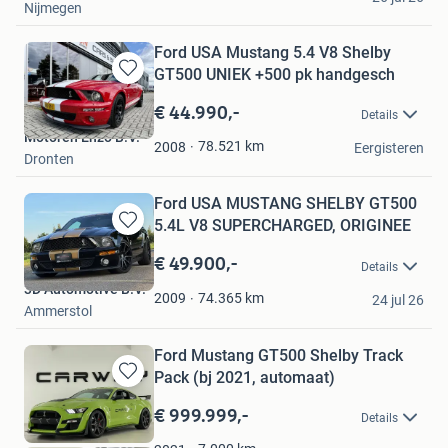
Nijmegen
Ford USA Mustang 5.4 V8 Shelby
GT500 UNIEK +500 pk handgesch
Bewaren
in
€ 44.990,-
Details
Mijn
Motoren Enzo B.V.
Favorieten
78.521
km
2008
Eergisteren
Dronten
Ford USA MUSTANG SHELBY GT500
5.4L V8 SUPERCHARGED, ORIGINEE
Bewaren
in
€ 49.900,-
Details
Mijn
3D Automotive B.V.
Favorieten
74.365
km
2009
24 jul 26
Ammerstol
Ford Mustang GT500 Shelby Track
Pack (bj 2021, automaat)
Bewaren
in
€ 999.999,-
Details
Mijn
Favorieten