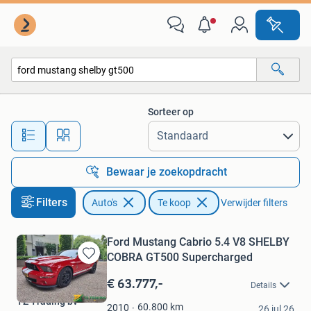
Auto's
Sorteer op
Alle afstanden…
Bewaar je zoekopdracht
Filters
Auto's
Te koop
Verwijder filters
Ford Mustang Cabrio 5.4 V8 SHELBY
COBRA GT500 Supercharged
Bewaren
in
€ 63.777,-
Details
Mijn
TZ Trading bv
Favorieten
60.800
km
2010
26 jul 26