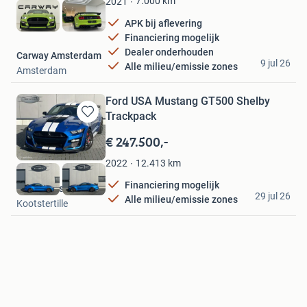
7.000
km
2021
APK bij aflevering
Financiering mogelijk
Dealer onderhouden
Carway Amsterdam
9 jul 26
Alle milieu/emissie zones
Amsterdam
Ford USA Mustang GT500 Shelby
Trackpack
Bewaren
in
€ 247.500,-
Mijn
Favorieten
12.413
km
2022
Financiering mogelijk
Terp Auto's
29 jul 26
Alle milieu/emissie zones
Kootstertille