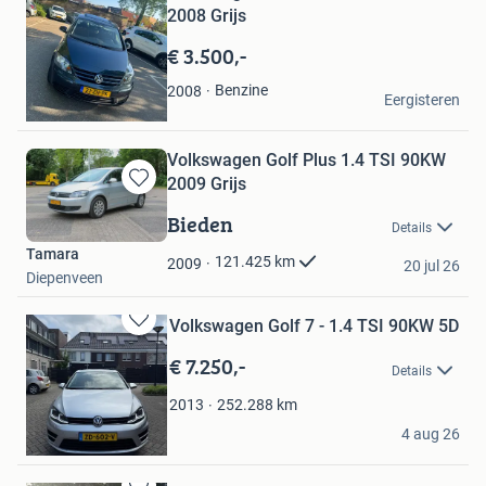
Bewaren
2008 Grijs
in
Mijn
€ 3.500,-
Favorieten
omar omar
Benzine
2008
Eergisteren
Rijen
Volkswagen Golf Plus 1.4 TSI 90KW
2009 Grijs
Bewaren
in
Bieden
Details
Mijn
Tamara
Favorieten
121.425
km
2009
20 jul 26
Diepenveen
Volkswagen Golf 7 - 1.4 TSI 90KW 5D
Bewaren
in
€ 7.250,-
Details
Mijn
Favorieten
252.288
km
2013
Mundo
4 aug 26
Ede