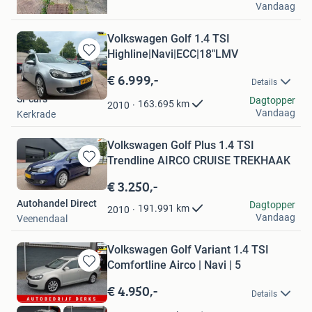
Vandaag
Leeuwarden
Volkswagen Golf 1.4 TSI
Highline|Navi|ECC|18"LMV
Bewaren
in
€ 6.999,-
Details
Mijn
Sl-cars
Favorieten
Dagtopper
163.695
km
2010
Vandaag
Kerkrade
Volkswagen Golf Plus 1.4 TSI
Trendline AIRCO CRUISE TREKHAAK
Bewaren
in
€ 3.250,-
Mijn
Autohandel Direct
Dagtopper
Favorieten
191.991
km
2010
Vandaag
Veenendaal
Volkswagen Golf Variant 1.4 TSI
Comfortline Airco | Navi | 5
Bewaren
in
€ 4.950,-
Details
Mijn
Favorieten