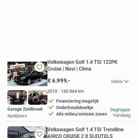
Volkswagen Golf 1.4 TSI 122PK
Cruise | Navi | Clima
Bewaren
in
€ 6.999,-
Details
Mijn
Favorieten
160.864
km
2010
Financiering mogelijk
Onderhoudsboekje
Garage Zuidbroek
Dagtopper
Alle milieu/emissie zones
Vandaag
Apeldoorn
Volkswagen Golf 1.4 TSI Trendline
AIRCO CRUISE 2 X SLEUTELS