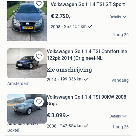
Volkswagen Golf 1.4 TSI GT Sport
Bewaren
€ 2.750,-
in
Details
Mijn
Favorieten
257.154
km
2008
Wout
5 aug 26
Wolvega
Volkswagen Golf 1.4 TSI Comfortline
122pk 2014 (Origineel-NL
Bewaren
in
Zie omschrijving
Mijn
Troostwijk Auctions
Favorieten
199.336
km
2014
Vandaag
Amsterdam
Volkswagen Golf 1.4 TSI 90KW 2008
Grijs
Bewaren
in
€ 3.099,-
Details
Mijn
Autohuis Boxtel
Favorieten
242.854
km
2008
1 aug 26
Boxtel