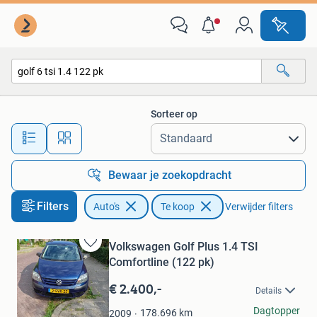
Auto's
Sorteer op
Alle afstanden…
Bewaar je zoekopdracht
Filters
Auto's
Te koop
Verwijder filters
Volkswagen Golf Plus 1.4 TSI
Bewaren
Comfortline (122 pk)
in
Mijn
€ 2.400,-
Details
Favorieten
Kevin
Dagtopper
178.696
km
2009