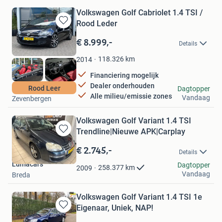
Volkswagen Golf Cabriolet 1.4 TSI /
Rood Leder
Bewaren
in
€ 8.999,-
Details
Mijn
Favorieten
118.326
km
2014
Financiering mogelijk
Dealer onderhouden
Eerlijk Rijden
Rood Leer
Dagtopper
Alle milieu/emissie zones
Vandaag
Zevenbergen
Volkswagen Golf Variant 1.4 TSI
Trendline|Nieuwe APK|Carplay
Bewaren
in
€ 2.745,-
Details
Mijn
Lumacars
Favorieten
Dagtopper
258.377
km
2009
Vandaag
Breda
Volkswagen Golf Variant 1.4 TSI 1e
Eigenaar, Uniek, NAP!
Bewaren