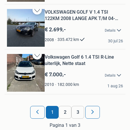
VOLKSWAGEN GOLF V 1.4 TSI
Bewaren
122KM 2008 LANGE APK T/M 04-
in
2027.
Mijn
€ 2.699,-
Details
Favorieten
Tom
335.472
km
2008
30 jul 26
Ridderkerk
Volkswagen Golf 6 1.4 TSI R-Line
Bewaren
uiterlijk, Nette staat
in
Mijn
€ 7.000,-
Details
Favorieten
Mertens
182.000
km
2010
1 aug 26
Tilburg
1
2
3
Pagina 1 van 3