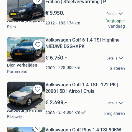
Edition | Stoelverwarming | P
Bewaren
in
€ 5.950,-
Details
Mijn
Autobedrijf Sips B.V.
Dagtopper
Favorieten
183.174
km
2012
Vandaag
Rijen
Volkswagen Golf 6 1.4 TSI Highline
NIEUWE DSG+APK
Bewaren
in
€ 6.750,-
Details
Mijn
Dion Verheijden
Favorieten
228.000
km
2009
Gisteren
Purmerend
Volkswagen Golf 1.4 TSI | 122 PK |
2008 | 5D | Airco | Cruis
Bewaren
in
€ 2.499,-
Details
Mijn
Autobedrijf Prisma
Favorieten
214.804
km
2008
Eergisteren
Bleiswijk
Volkswagen Golf Plus 1.4 TSI 90KW