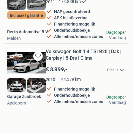
174.838
km
2011
NAP gecontroleerd
Inclusief garantie
APK bij aflevering
Financiering mogelijk
Onderhoudsboekje
Derks Automotive B.V.
Dagtopper
Alle milieu/emissie zones
Vandaag
Malden
Volkswagen Golf 1.4 TSI R20 | Dak |
Carplay | 5-Drs | Clima
Bewaren
in
€ 8.999,-
Details
Mijn
Favorieten
144.379
km
2010
Financiering mogelijk
Onderhoudsboekje
Garage Zuidbroek
Dagtopper
Alle milieu/emissie zones
Vandaag
Apeldoorn