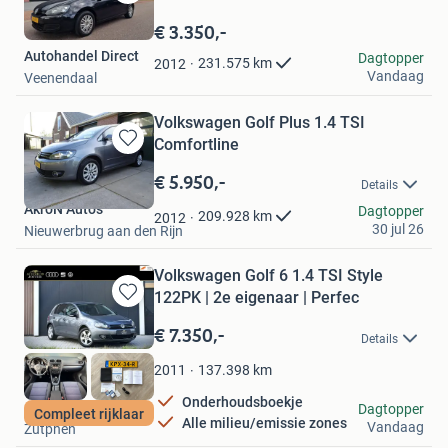
Bewaren
in
€ 3.350,-
Mijn
Autohandel Direct
Dagtopper
Favorieten
231.575
km
2012
Vandaag
Veenendaal
Volkswagen Golf Plus 1.4 TSI
Comfortline
Bewaren
in
€ 5.950,-
Details
Mijn
AkroN Auto's
Favorieten
Dagtopper
209.928
km
2012
30 jul 26
Nieuwerbrug aan den Rijn
Volkswagen Golf 6 1.4 TSI Style
122PK | 2e eigenaar | Perfec
Bewaren
in
€ 7.350,-
Details
Mijn
Favorieten
137.398
km
2011
Onderhoudsboekje
Autohuis Joffer BV
Dagtopper
Compleet rijklaar
Alle milieu/emissie zones
Vandaag
Zutphen