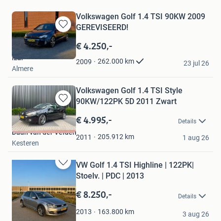
Volkswagen Golf 1.4 TSI 90KW 2009
GEREVISEERD!
Bewaren
in
€ 4.250,-
Mijn
izar
Favorieten
262.000
km
2009
23 jul 26
Almere
Volkswagen Golf 1.4 TSI Style
90KW/122PK 5D 2011 Zwart
Bewaren
in
€ 4.995,-
Details
Mijn
Daan van der Velden
Favorieten
205.912
km
2011
1 aug 26
Kesteren
VW Golf 1.4 TSI Highline | 122PK|
Bewaren
Stoelv. | PDC | 2013
in
Mijn
€ 8.250,-
Details
Favorieten
Izah Bloemhof
163.800
km
2013
3 aug 26
Dokkum