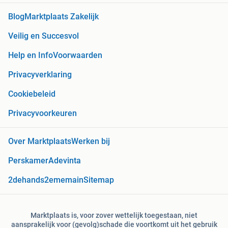
Blog
Marktplaats Zakelijk
Veilig en Succesvol
Help en Info
Voorwaarden
Privacyverklaring
Cookiebeleid
Privacyvoorkeuren
Over Marktplaats
Werken bij
Perskamer
Adevinta
2dehands
2ememain
Sitemap
Marktplaats is, voor zover wettelijk toegestaan, niet
aansprakelijk voor (gevolg)schade die voortkomt uit het gebruik