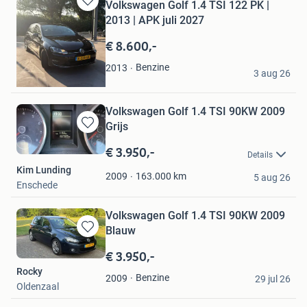
Volkswagen Golf 1.4 TSI 122 PK |
Bewaren
2013 | APK juli 2027
in
Mijn
€ 8.600,-
Favorieten
Angela
Benzine
2013
3 aug 26
Woerden
Volkswagen Golf 1.4 TSI 90KW 2009
Grijs
Bewaren
in
€ 3.950,-
Details
Mijn
Kim Lunding
Favorieten
163.000
km
2009
5 aug 26
Enschede
Volkswagen Golf 1.4 TSI 90KW 2009
Blauw
Bewaren
in
€ 3.950,-
Mijn
Rocky
Favorieten
Benzine
2009
29 jul 26
Oldenzaal