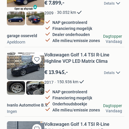
in
€ 7.899,-
Details
Mijn
Favorieten
30.052
km
2009
NAP gecontroleerd
Financiering mogelijk
Dealer onderhouden
garage osseveld
Dagtopper
Alle milieu/emissie zones
Vandaag
Apeldoorn
Volkswagen Golf 1.4 TSI R-Line
Highline VCP LED Matrix Clima
Bewaren
in
€ 13.945,-
Details
Mijn
Favorieten
150.936
km
2017
NAP gecontroleerd
Financiering mogelijk
Onderhoudsboekje
Ivanlo Automotive B.V.
Dagtopper
Alle milieu/emissie zones
Vandaag
Ingen
Volkswagen Golf 1.4 TSI R-Line