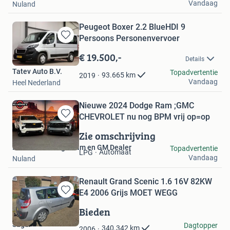
Vandaag
Nuland
Peugeot Boxer 2.2 BlueHDI 9
Persoons Personenvervoer
Bewaren
in
€ 19.500,-
Details
Mijn
Tatev Auto B.V.
Favorieten
Topadvertentie
93.665
km
2019
Vandaag
Heel Nederland
Nieuwe 2024 Dodge Ram ;GMC
CHEVROLET nu nog BPM vrij op=op
Bewaren
in
Zie omschrijving
Mijn
Millbrooks Dodge Ram en GM Dealer
Topadvertentie
Favorieten
Automaat
LPG
Vandaag
Nuland
Renault Grand Scenic 1.6 16V 82KW
E4 2006 Grijs MOET WEGG
Bewaren
in
Bieden
Mijn
Sagar
Dagtopper
Favorieten
340.342
km
2006