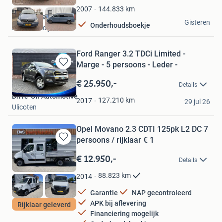
Favorieten
144.833
km
2007
4seasoncars
Gisteren
Onderhoudsboekje
Honselersdijk
Ford Ranger 3.2 TDCi Limited -
Marge - 5 persoons - Leder -
Bewaren
in
€ 25.950,-
Details
Mijn
Drive-On Automotive
Favorieten
127.210
km
2017
29 jul 26
Ulicoten
Opel Movano 2.3 CDTI 125pk L2 DC 7
persoons / rijklaar € 1
Bewaren
in
€ 12.950,-
Details
Mijn
Favorieten
88.823
km
2014
Garantie
NAP gecontroleerd
APK bij aflevering
Rijklaar geleverd
Financiering mogelijk