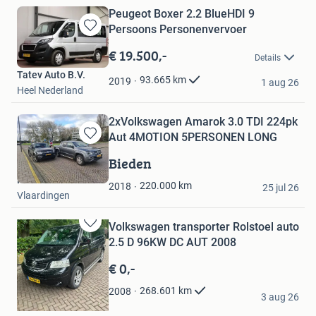
Peugeot Boxer 2.2 BlueHDI 9
Persoons Personenvervoer
Bewaren
in
€ 19.500,-
Details
Mijn
Tatev Auto B.V.
Favorieten
93.665
km
2019
1 aug 26
Heel Nederland
2xVolkswagen Amarok 3.0 TDI 224pk
Aut 4MOTION 5PERSONEN LONG
Bewaren
in
Bieden
Mijn
Patrick
Favorieten
220.000
km
2018
25 jul 26
Vlaardingen
Volkswagen transporter Rolstoel auto
Bewaren
2.5 D 96KW DC AUT 2008
in
Mijn
€ 0,-
Favorieten
pami
268.601
km
2008
3 aug 26
Riethoven