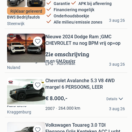
Garantie
APK bij aflevering
Financiering mogelijk
Rijklaar geleverd
Onderhoudsboekje
BWS Bedrijfauto's
3 aug 26
Alle milieu/emissie zones
Steenwijk
Nieuwe 2024 Dodge Ram ;GMC
CHEVROLET nu nog BPM vrij op=op
Bewaren
in
Zie omschrijving
Mijn
Millbrooks Dodge Ram en GM Dealer
Favorieten
Automaat
LPG
3 aug 26
Nuland
Chevrolet Avalanche 5.3 V8 4WD
marge! 6 PERSOONS, LEER
Bewaren
in
€ 8.000,-
Details
Mijn
Auto Siero
Favorieten
264.000
km
2007
3 aug 26
Kraggenburg
Volkswagen Touareg 3.0 TDI
Elegance Grijs Kenteken ACC Lucht