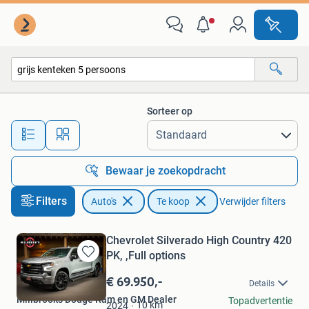
Auto's
Sorteer op
Alle afstanden…
Bewaar je zoekopdracht
Filters
Auto's
Te koop
Verwijder filters
Chevrolet Silverado High Country 420
PK, ,Full options
Bewaren
in
€ 69.950,-
Details
Mijn
Millbrooks Dodge Ram en GM Dealer
Topadvertentie
Favorieten
10
km
2024