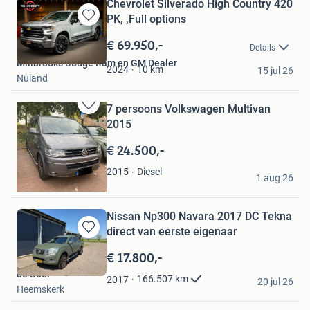
Chevrolet Silverado High Country 420
PK, ,Full options
Bewaren
in
€ 69.950,-
Details
Mijn
Millbrooks Dodge Ram en GM Dealer
Favorieten
10
km
2024
15 jul 26
Nuland
7 persoons Volkswagen Multivan
Bewaren
2015
in
Mijn
€ 24.500,-
Favorieten
Suuz
Diesel
2015
1 aug 26
Hellevoetsluis
Nissan Np300 Navara 2017 DC Tekna
direct van eerste eigenaar
Bewaren
in
€ 17.800,-
Mijn
de Boer
Favorieten
166.507
km
2017
20 jul 26
Heemskerk