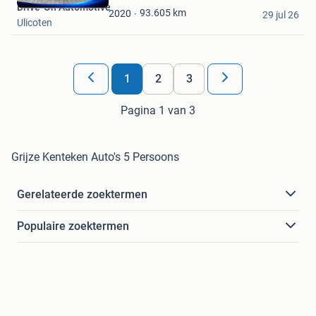
Drive-On Automotive
Favorieten
93.605
km
2020
29 jul 26
Ulicoten
1
2
3
Pagina 1 van 3
Grijze Kenteken Auto's 5 Persoons
Gerelateerde zoektermen
Populaire zoektermen