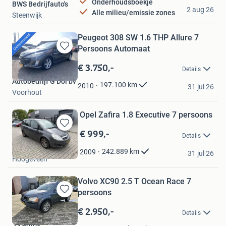
Onderhoudsboekje
BWS Bedrijfauto's
2 aug 26
Alle milieu/emissie zones
Steenwijk
Peugeot 308 SW 1.6 THP Allure 7
Persoons Automaat
Bewaren
in
€ 3.750,-
Details
Mijn
Autobedrijf G Dol bv
Favorieten
197.100
km
2010
31 jul 26
Voorhout
Opel Zafira 1.8 Executive 7 persoons
€ 999,-
Bewaren
Details
in
JS Auto's
Mijn
242.889
km
2009
31 jul 26
Hoogeveen
Favorieten
Volvo XC90 2.5 T Ocean Race 7
persoons
Bewaren
in
€ 2.950,-
Details
Mijn
JS Auto's
Favorieten