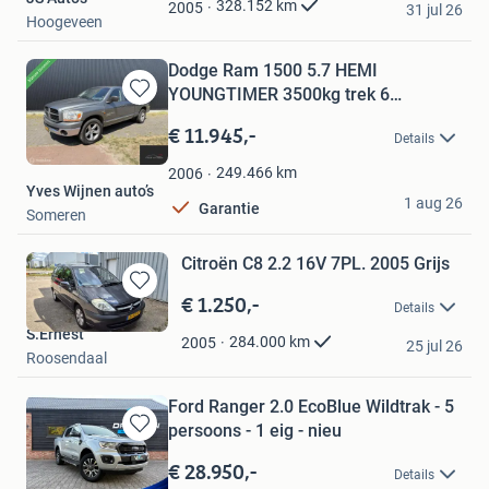
328.152
km
2005
31 jul 26
Hoogeveen
Dodge Ram 1500 5.7 HEMI
YOUNGTIMER 3500kg trek 6
Bewaren
persoons
in
€ 11.945,-
Details
Mijn
Favorieten
249.466
km
2006
Yves Wijnen auto’s
1 aug 26
Garantie
Someren
Citroën C8 2.2 16V 7PL. 2005 Grijs
€ 1.250,-
Bewaren
Details
in
S.Ernest
Mijn
284.000
km
2005
25 jul 26
Roosendaal
Favorieten
Ford Ranger 2.0 EcoBlue Wildtrak - 5
persoons - 1 eig - nieu
Bewaren
in
€ 28.950,-
Details
Mijn