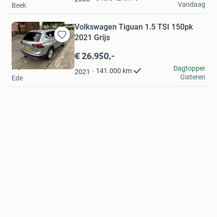
Vandaag
Beek
Volkswagen Tiguan 1.5 TSI 150pk
2021 Grijs
Bewaren
in
€ 26.950,-
Mijn
F C
Dagtopper
Favorieten
141.000
km
2021
Gisteren
Ede