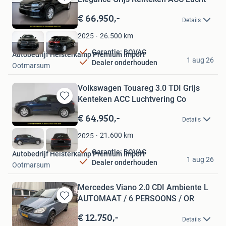
Bewaren
in
€ 66.950,-
Details
Mijn
Favorieten
26.500
km
2025
Garantie: BOVAG
Autobedrijf Heisterkamp Premium Import
1 aug 26
Dealer onderhouden
Ootmarsum
Volkswagen Touareg 3.0 TDI Grijs
Kenteken ACC Luchtvering Co
Bewaren
in
€ 64.950,-
Details
Mijn
Favorieten
21.600
km
2025
Garantie: BOVAG
Autobedrijf Heisterkamp Premium Import
1 aug 26
Dealer onderhouden
Ootmarsum
Mercedes Viano 2.0 CDI Ambiente L
AUTOMAAT / 6 PERSOONS / OR
Bewaren
in
€ 12.750,-
Details
Mijn