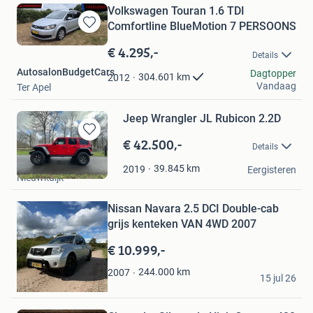
Volkswagen Touran 1.6 TDI
Comfortline BlueMotion 7 PERSOONS
Bewaren
in
€ 4.295,-
Details
Mijn
AutosalonBudgetCars
Favorieten
Dagtopper
304.601
km
2012
Vandaag
Ter Apel
Jeep Wrangler JL Rubicon 2.2D
€ 42.500,-
Bewaren
Details
in
van Boxtel
Mijn
39.845
km
2019
Eergisteren
Nieuwkuijk
Favorieten
Bewaren
Nissan Navara 2.5 DCI Double-cab
in
Mijn
grijs kenteken VAN 4WD 2007
Favorieten
€ 10.999,-
geert
244.000
km
2007
15 jul 26
Esbeek