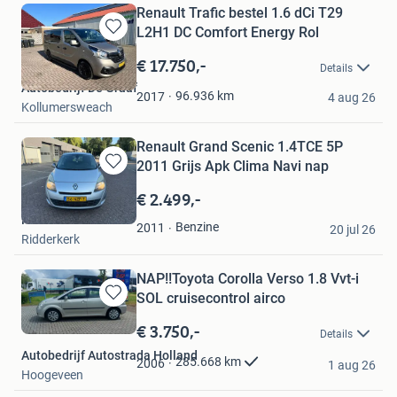
Renault Trafic bestel 1.6 dCi T29
L2H1 DC Comfort Energy Rol
Bewaren
in
€ 17.750,-
Details
Mijn
Autobedrijf De Graaf
Favorieten
96.936
km
2017
4 aug 26
Kollumersweach
Renault Grand Scenic 1.4TCE 5P
2011 Grijs Apk Clima Navi nap
Bewaren
in
€ 2.499,-
Mijn
Ridderster
Favorieten
Benzine
2011
20 jul 26
Ridderkerk
NAP!!Toyota Corolla Verso 1.8 Vvt-i
SOL cruisecontrol airco
Bewaren
in
€ 3.750,-
Details
Mijn
Autobedrijf Autostrada Holland
Favorieten
285.668
km
2006
1 aug 26
Hoogeveen