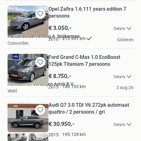
Opel Zafira 1.6 111 years edition 7
persoons
Bewaren
in
€ 3.050,-
Details
Mijn
Handelsonderneming A. Spijkerman
Favorieten
213.997
km
2010
Gisteren
Coevorden
Ford Grand C-Max 1.0 EcoBoost
125pk Titanium 7 persoons
Bewaren
in
€ 8.750,-
Details
Mijn
Hermsen en Verweijen Auto's B.V.
Favorieten
149.153
km
2015
3 aug 26
Wehl
Audi Q7 3.0 TDI V6 272pk automaat
quattro / 2 persoons / gri
Bewaren
in
€ 30.950,-
Details
Mijn
Favorieten
195.129
km
2015