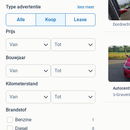
Type advertentie
lees meer
Bennie
Alle
Koop
Lease
Dordrech
Prijs
Bouwjaar
Kilometerstand
Autocen
's-Grave
Brandstof
Benzine
1
Diesel
0