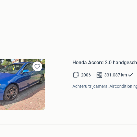
Honda Accord 2.0 handgesch
Bewaren
2006
331.087
km
in
Mijn
Achteruitrijcamera, Airconditionin
Favorieten