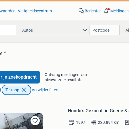
waarden
Veiligheidscentrum
Berichten
Meldingen
Auto's
A
 r'
Ontvang meldingen van
r je zoekopdracht
nieuwe zoekresultaten
Te koop
Verwijder filters
Honda's Gezocht, in Goede & S
1997
220.894
km
Bewaren