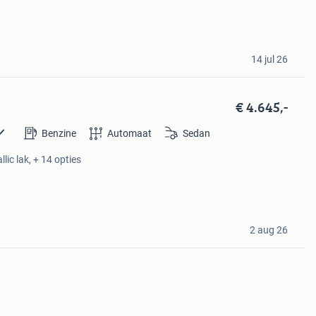
14 jul 26
€ 4.645,-
Benzine
Automaat
Sedan
lic lak, + 14 opties
2 aug 26