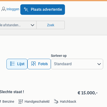
Inloggen
Plaats advertentie
lle afstanden…
Zoek
Sorteer op
Lijst
Foto’s
€ 15.000,-
lechte staat !
Benzine
Handgeschakeld
Hatchback