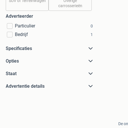
SUV of Terreinwagen
Overige
carrosserieën
Adverteerder
Particulier
0
Bedrijf
1
Specificaties
Opties
Staat
Advertentie details
De on