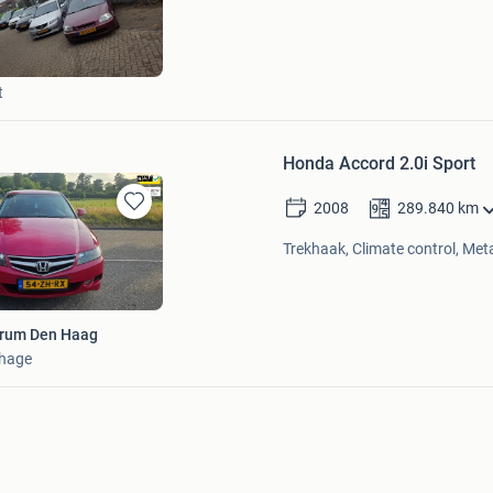
in
Mijn
Favorieten
t
Honda Accord 2.0i Sport
2008
289.840
km
Bewaren
in
Trekhaak, Climate control, Metal
Mijn
Favorieten
trum Den Haag
nhage