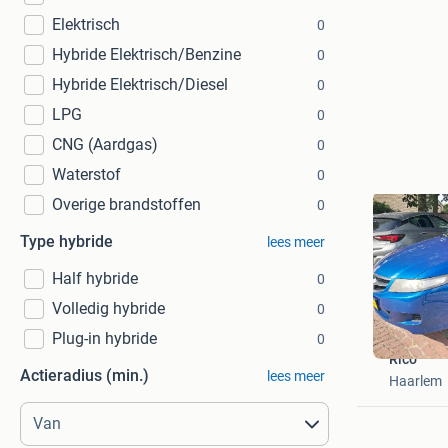
Elektrisch
0
Hybride Elektrisch/Benzine
0
Hybride Elektrisch/Diesel
0
LPG
0
CNG (Aardgas)
0
Waterstof
0
Overige brandstoffen
0
Type hybride
lees meer
Half hybride
0
Volledig hybride
0
Plug-in hybride
0
Rico
Actieradius (min.)
lees meer
Haarlem