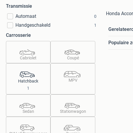
Transmissie
Honda Accor
Automaat
0
Handgeschakeld
1
Gerelateer
Carrosserie
Populaire 
Cabriolet
Coupé
MPV
Hatchback
1
Sedan
Stationwagon