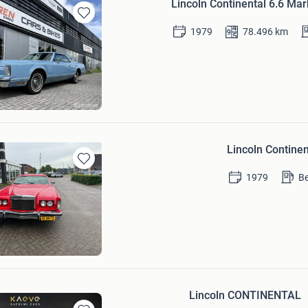
Lincoln Continental 6.6 M
Bewaren
1979
78.496
km
in
Mijn
Favorieten
Enzo B.V.
Lincoln Contin
Bewaren
1979
B
in
Mijn
Favorieten
to's
Lincoln CONTINENTAL