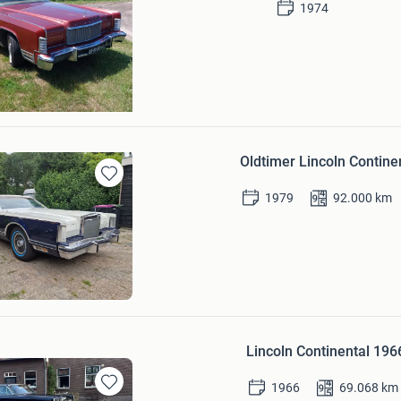
1974
S
charwoude
Oldtimer Lincoln Contine
Bewaren
1979
92.000
km
in
Mijn
Favorieten
ierum
Lincoln Continental 1966
1966
69.068
km
Bewaren