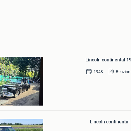
Bewaren
in
Lincoln continental 1
Mijn
Favorieten
1948
Benzine
zande
Bewaren
in
Lincoln continenta
Mijn
Favorieten