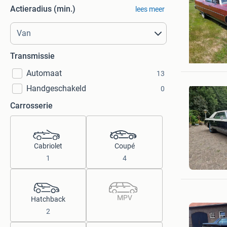
Actieradius (min.)
lees meer
MR MEN
Transmissie
Noord-S
Automaat
13
Handgeschakeld
0
Carrosserie
Cabriolet
Coupé
h
1
4
Pietersb
MPV
Hatchback
2