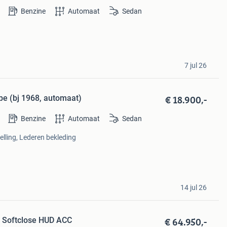
Benzine
Automaat
Sedan
7 jul 26
€ 18.900,-
pe (bj 1968, automaat)
Benzine
Automaat
Sedan
telling, Lederen bekleding
14 jul 26
€ 64.950,-
e Softclose HUD ACC