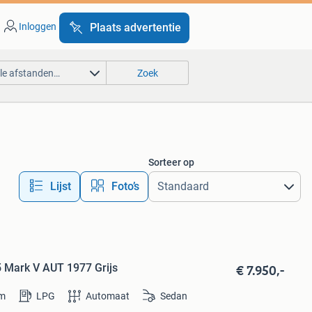
Inloggen
Plaats advertentie
lle afstanden…
Zoek
Sorteer op
Lijst
Foto’s
€ 7.950,-
.5 Mark V AUT 1977 Grijs
m
LPG
Automaat
Sedan