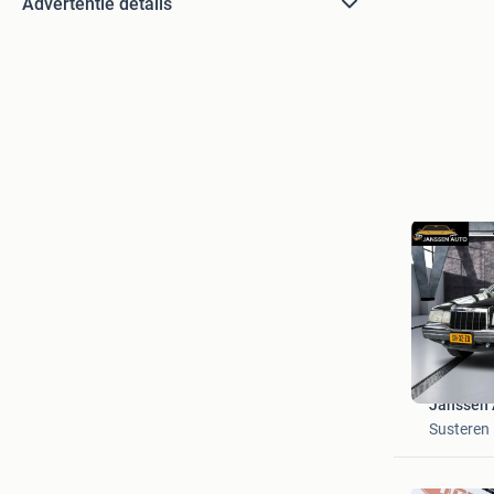
Advertentie details
Janssen 
Susteren