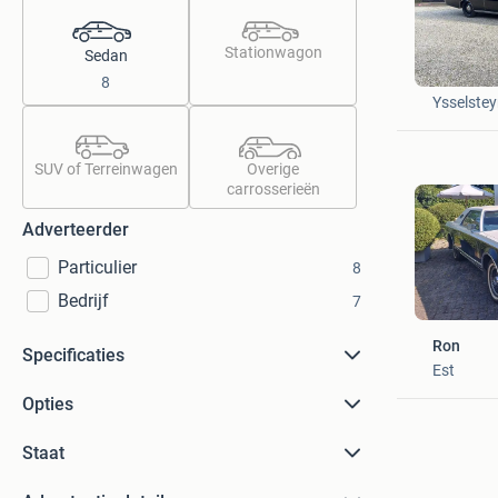
Stationwagon
Sedan
T Verber
8
Ysselste
SUV of Terreinwagen
Overige
carrosserieën
Adverteerder
Particulier
8
Bedrijf
7
Ron
Specificaties
Est
Opties
Staat