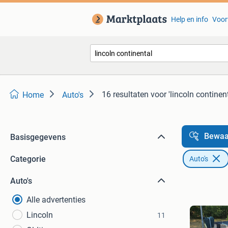
Help en info
Voor
16 resultaten
voor 'lincoln continent
Home
Auto's
Bewaa
Basisgegevens
Categorie
Auto's
Auto's
Alle advertenties
Lincoln
11