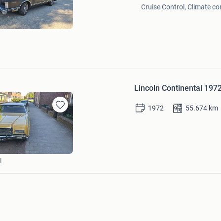
Bewaren
Cruise Control, Climate co
in
Mijn
Favorieten
Lincoln Continental 1972.
1972
55.674
km
Bewaren
in
Mijn
Favorieten
rink
l