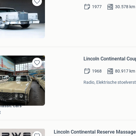
1977
30.578
km
Bewaren
in
Mijn
Favorieten
rs
Lincoln Continental Cou
Bewaren
1968
80.917
km
in
Mijn
Radio, Elektrische stoelvers
Favorieten
Classic Cars
t
Lincoln Continental Reserve Massag