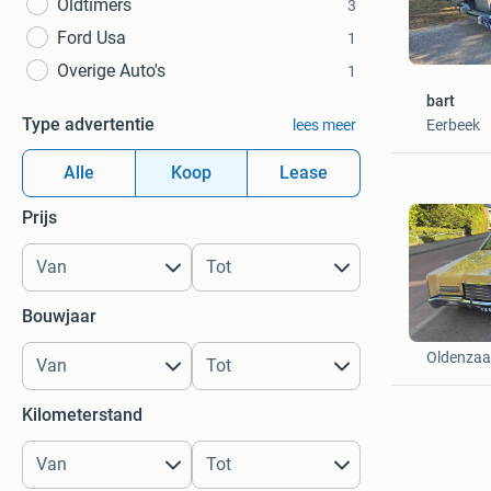
Oldtimers
3
Ford Usa
1
Overige Auto's
1
bart
Type advertentie
Eerbeek
lees meer
Alle
Koop
Lease
Prijs
Bouwjaar
M. Borge
Oldenzaa
Kilometerstand