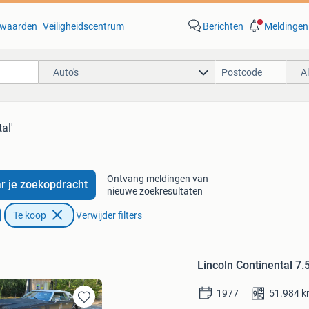
waarden
Veiligheidscentrum
Berichten
Meldingen
Auto's
A
al'
Ontvang meldingen van
r je zoekopdracht
nieuwe zoekresultaten
Te koop
Verwijder filters
Lincoln Continental 7
1977
51.984
k