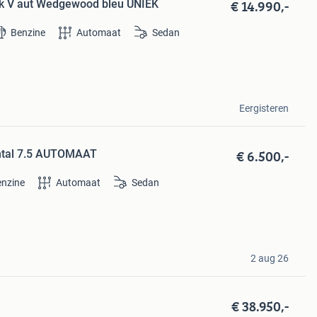
€ 14.990,-
ark V aut Wedgewood bleu UNIEK
Benzine
Automaat
Sedan
Eergisteren
€ 6.500,-
ental 7.5 AUTOMAAT
enzine
Automaat
Sedan
2 aug 26
€ 38.950,-