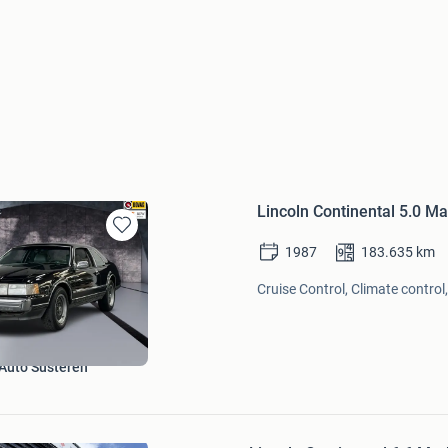
Lincoln Continental 5.0 Ma
Bewaren
1987
183.635
km
in
Mijn
Cruise Control, Climate control, 
Favorieten
Auto Susteren