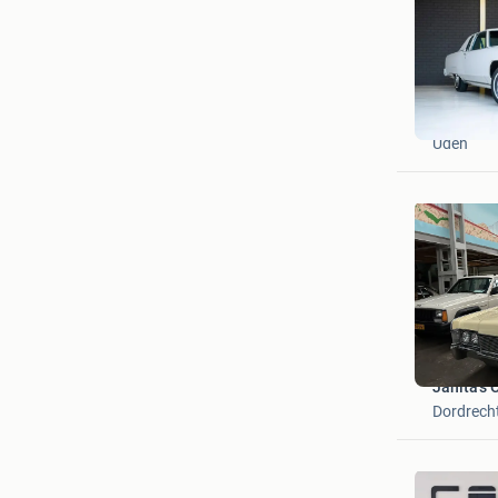
Kaeve Ca
Uden
Janita's 
Dordrech