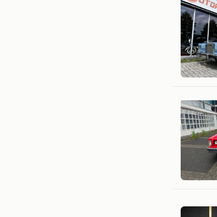
Motoren 
Dronten
Rayan Au
Zutphen