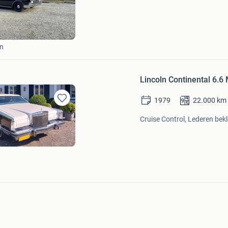
in
Mijn
Favorieten
ne
yn
Lincoln Continental 6.6
1979
22.000
km
Bewaren
in
Cruise Control, Lederen bekl
Mijn
Favorieten