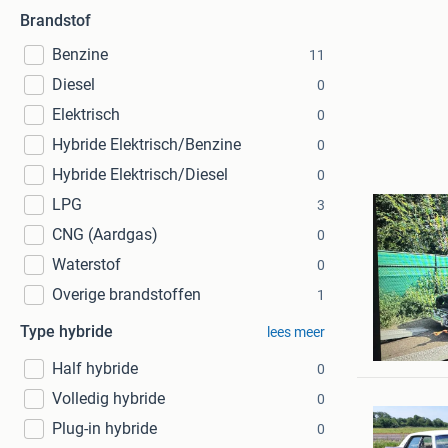
Brandstof
Benzine
11
Diesel
0
Elektrisch
0
Hybride Elektrisch/Benzine
0
Hybride Elektrisch/Diesel
0
LPG
3
CNG (Aardgas)
0
Waterstof
0
Overige brandstoffen
1
van der 
Type hybride
lees meer
Hengelo
Half hybride
0
Volledig hybride
0
Plug-in hybride
0