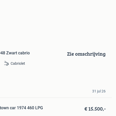
Zie omschrijving
948 Zwart cabrio
Cabriolet
31 jul 26
€ 15.500,-
l town car 1974 460 LPG