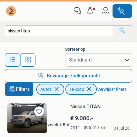
Auto's
Sorteer op
Alle afstanden…
Bewaar je zoekopdracht
Filters
Auto's
Te koop
Verwijder filters
Nissan TITAN
€ 9.000,-
Bewaren
in
Selles Auto's Kamperzeedijk B.V.
395.013
km
2011
Mijn
31 jul 26
Genemuiden
Favorieten