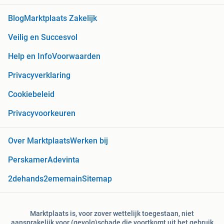
Blog
Marktplaats Zakelijk
Veilig en Succesvol
Help en Info
Voorwaarden
Privacyverklaring
Cookiebeleid
Privacyvoorkeuren
Over Marktplaats
Werken bij
Perskamer
Adevinta
2dehands
2ememain
Sitemap
Marktplaats is, voor zover wettelijk toegestaan, niet
aansprakelijk voor (gevolg)schade die voortkomt uit het gebruik