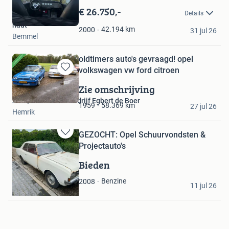
in
€ 26.750,-
Details
Mijn
naut
Favorieten
42.194
km
2000
31 jul 26
Bemmel
oldtimers auto's gevraagd! opel
volkswagen vw ford citroen
Bewaren
in
Zie omschrijving
Mijn
Auto/Onderdelenbedrijf Egbert de Boer
Favorieten
58.369
km
1959
27 jul 26
Hemrik
GEZOCHT: Opel Schuurvondsten &
Bewaren
Projectauto's
in
Mijn
Bieden
Favorieten
oldtimers
Benzine
2008
11 jul 26
Hoogeveen