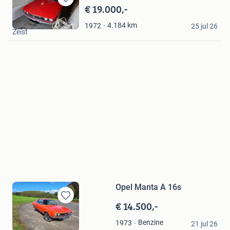
€ 19.000,-
Bewaren
in
Johan3701
4.184
km
1972
Mijn
25 jul 26
Zeist
Favorieten
Opel Manta A 16s
€ 14.500,-
Bewaren
in
Geijs
Benzine
1973
Mijn
21 jul 26
Berg en Terblijt