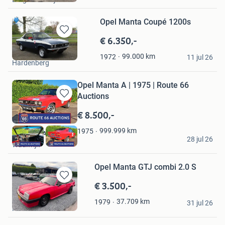
Favorieten
Opel Manta Coupé 1200s
€ 6.350,-
Bewaren
in
Wolfauto
99.000
km
1972
Mijn
11 jul 26
Hardenberg
Favorieten
Opel Manta A | 1975 | Route 66
Auctions
Bewaren
in
€ 8.500,-
Mijn
Favorieten
999.999
km
1975
Route 66 Auctions
28 jul 26
Waalwijk
Opel Manta GTJ combi 2.0 S
€ 3.500,-
Bewaren
in
Classic Cars Heerde
37.709
km
1979
Mijn
31 jul 26
Heerde
Favorieten