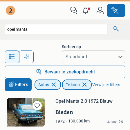
Auto's
Sorteer op
Alle afstanden…
Bewaar je zoekopdracht
Filters
Auto's
Te koop
Verwijder filters
Opel Manta 2.0 1972 Blauw
Bieden
Bewaren
in
Serge
130.000
km
1972
Mijn
4 aug 26
Den Dolder
Favorieten