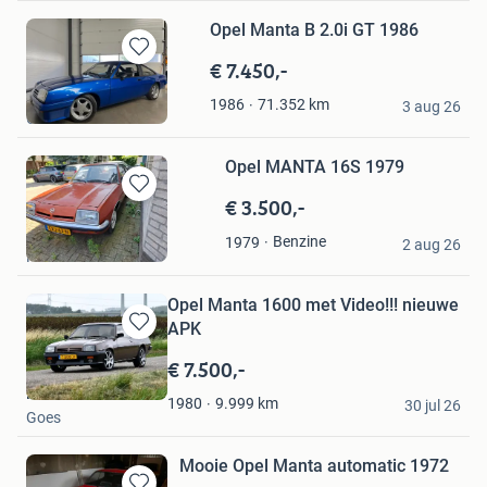
Opel Manta B 2.0i GT 1986
€ 7.450,-
Bewaren
in
Dave
71.352
km
1986
Mijn
3 aug 26
Chaam
Favorieten
Opel MANTA 16S 1979
€ 3.500,-
Bewaren
in
Mart
Benzine
1979
Mijn
2 aug 26
Heeten
Favorieten
Opel Manta 1600 met Video!!! nieuwe
APK
Bewaren
in
€ 7.500,-
Mijn
Reinaldo
Favorieten
9.999
km
1980
30 jul 26
Goes
Mooie Opel Manta automatic 1972