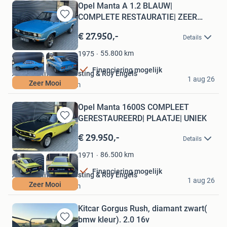
Opel Manta A 1.2 BLAUW|
COMPLETE RESTAURATIE| ZEER
Bewaren
MOOI| UNI
in
€ 27.950,-
Details
Mijn
Favorieten
55.800
km
1975
Financiering mogelijk
Autobedrijf Berry Oosting & Roy Engels
1 aug 26
Zeer Mooi
Emmer-Compascuum
Opel Manta 1600S COMPLEET
GERESTAUREERD| PLAATJE| UNIEK
Bewaren
in
€ 29.950,-
Details
Mijn
Favorieten
86.500
km
1971
Financiering mogelijk
Autobedrijf Berry Oosting & Roy Engels
1 aug 26
Zeer Mooi
Emmer-Compascuum
Kitcar Gorgus Rush, diamant zwart(
bmw kleur). 2.0 16v
Bewaren