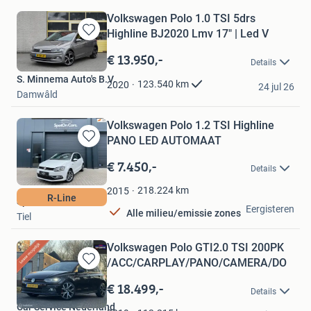
Volkswagen Polo 1.0 TSI 5drs
Highline BJ2020 Lmv 17" | Led V
Bewaren
in
€ 13.950,-
Details
Mijn
S. Minnema Auto's B.V.
Favorieten
123.540
km
2020
24 jul 26
Damwâld
Volkswagen Polo 1.2 TSI Highline
PANO LED AUTOMAAT
Bewaren
in
€ 7.450,-
Details
Mijn
Favorieten
218.224
km
2015
R-Line
SpotOn Cars
Eergisteren
Alle milieu/emissie zones
Tiel
Volkswagen Polo GTI2.0 TSI 200PK
/ACC/CARPLAY/PANO/CAMERA/DO
Bewaren
in
€ 18.499,-
Details
Mijn
Car Service Nederland
Favorieten