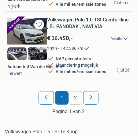
Gisteren
Alle milieu/emissie zones
Nijkerk
Volkswagen Polo 1.0 TSI Comfortline
, EL PANODAK , NAVI VIA
Bewaren
in
€ 16.450,-
Details
Mijn
Favorieten
142.386
km
2020
NAP gecontroleerd
Financiering mogelijk
Autobedrijf Van der Meij B.V.
13 jul 26
Alle milieu/emissie zones
Ferwert
1
2
Pagina 1 van 2
Volkswagen Polo 1.5 TSI Te Koop