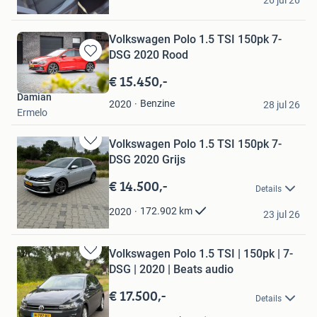
26 jul 26
Almere
Volkswagen Polo 1.5 TSI 150pk 7-
DSG 2020 Rood
Bewaren
in
€ 15.450,-
Mijn
Damian
Favorieten
Benzine
2020
28 jul 26
Ermelo
Volkswagen Polo 1.5 TSI 150pk 7-
Bewaren
DSG 2020 Grijs
in
Mijn
€ 14.500,-
Details
Favorieten
Bram
172.902
km
2020
23 jul 26
Hoogeveen
Volkswagen Polo 1.5 TSI | 150pk | 7-
Bewaren
DSG | 2020 | Beats audio
in
Mijn
€ 17.500,-
Details
Favorieten
Naomi B.