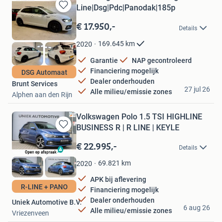
Line|Dsg|Pdc|Panodak|185p
Bewaren
in
€ 17.950,-
Details
Mijn
Favorieten
169.645
km
2020
Garantie
NAP gecontroleerd
Financiering mogelijk
DSG Automaat
Dealer onderhouden
Brunt Services
27 jul 26
Alle milieu/emissie zones
Alphen aan den Rijn
Volkswagen Polo 1.5 TSI HIGHLINE
BUSINESS R | R LINE | KEYLE
Bewaren
in
€ 22.995,-
Details
Mijn
Favorieten
69.821
km
2020
APK bij aflevering
R-LINE + PANO
Financiering mogelijk
Dealer onderhouden
Uniek Automotive B.V.
6 aug 26
Alle milieu/emissie zones
Vriezenveen