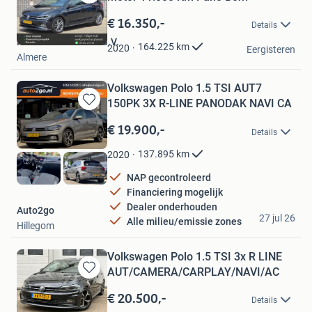
Bewaren
in
€ 16.350,-
Details
Mijn
Rimons Car Center B.V.
Favorieten
164.225
km
2020
Eergisteren
Almere
Volkswagen Polo 1.5 TSI AUT7
150PK 3X R-LINE PANODAK NAVI CA
Bewaren
in
€ 19.900,-
Details
Mijn
Favorieten
137.895
km
2020
NAP gecontroleerd
Financiering mogelijk
Dealer onderhouden
Auto2go
27 jul 26
Alle milieu/emissie zones
Hillegom
Volkswagen Polo 1.5 TSI 3x R LINE
AUT/CAMERA/CARPLAY/NAVI/AC
Bewaren
in
€ 20.500,-
Details
Mijn