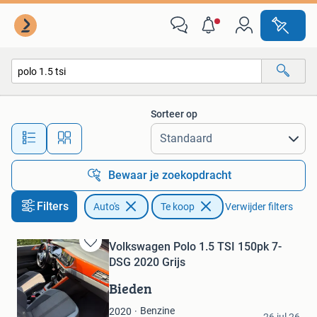
Auto's
Sorteer op
Alle afstanden…
Bewaar je zoekopdracht
Filters
Auto's
Te koop
Verwijder filters
Volkswagen Polo 1.5 TSI 150pk 7-
Bewaren
DSG 2020 Grijs
in
Mijn
Bieden
Favorieten
Abu Obeida
Benzine
2020