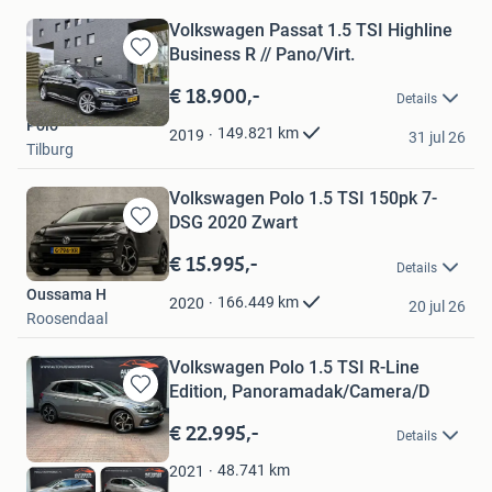
Volkswagen Passat 1.5 TSI Highline
Business R // Pano/Virt.
Bewaren
in
€ 18.900,-
Details
Mijn
Polo
Favorieten
149.821
km
2019
31 jul 26
Tilburg
Volkswagen Polo 1.5 TSI 150pk 7-
DSG 2020 Zwart
Bewaren
in
€ 15.995,-
Details
Mijn
Oussama H
Favorieten
166.449
km
2020
20 jul 26
Roosendaal
Volkswagen Polo 1.5 TSI R-Line
Edition, Panoramadak/Camera/D
Bewaren
in
€ 22.995,-
Details
Mijn
Favorieten
48.741
km
2021