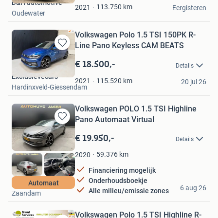
D&H automotive
Favorieten
113.750
km
2021
Eergisteren
Oudewater
Volkswagen Polo 1.5 TSI 150PK R-
Line Pano Keyless CAM BEATS
Bewaren
in
€ 18.500,-
Details
Mijn
Exclusievecars
Favorieten
115.520
km
2021
20 jul 26
Hardinxveld-Giessendam
Volkswagen POLO 1.5 TSI Highline
Pano Automaat Virtual
Bewaren
in
€ 19.950,-
Details
Mijn
Favorieten
59.376
km
2020
Financiering mogelijk
Onderhoudsboekje
AutohuysJager B.V.
Automaat
6 aug 26
Alle milieu/emissie zones
Zaandam
Volkswagen Polo 1.5 TSI Highline R-