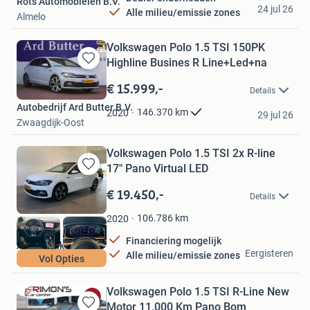
Rots Automobielen B.V.
24 jul 26
Alle milieu/emissie zones
Almelo
Volkswagen Polo 1.5 TSI 150PK
Highline Busines R Line+Led+na
Bewaren
in
€ 15.999,-
Details
Mijn
Autobedrijf Ard Butter B.V.
Favorieten
146.370
km
2020
29 jul 26
Zwaagdijk-Oost
Volkswagen Polo 1.5 TSI 2x R-line
17" Pano Virtual LED
Bewaren
in
€ 19.450,-
Details
Mijn
Favorieten
106.786
km
2020
Financiering mogelijk
Auto Franken B.V.
Eergisteren
Alle milieu/emissie zones
Vol Opties
Zelhem
Volkswagen Polo 1.5 TSI R-Line New
Motor 11.000 Km Pano Bom