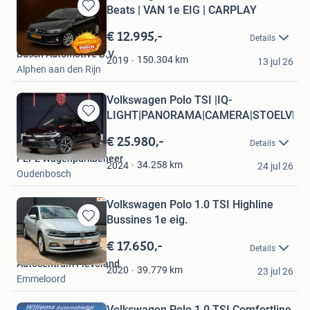
Beats | VAN 1e EIG | CARPLAY
Bewaren
in
€ 12.995,-
Details
Mijn
Busch Automotive B.V.
Favorieten
150.304
km
2019
13 jul 26
Alphen aan den Rijn
Volkswagen Polo TSI |IQ-
LIGHT|PANORAMA|CAMERA|STOELVER
Bewaren
in
€ 25.980,-
Details
Mijn
PEPE Wagenparkbeheer
Favorieten
34.258
km
2024
24 jul 26
Oudenbosch
Volkswagen Polo 1.0 TSI Highline
Bussines 1e eig.
Bewaren
in
€ 17.650,-
Details
Mijn
Autocentrum Flevoland
Favorieten
39.779
km
2020
23 jul 26
Emmeloord
Volkswagen Polo 1.0 TSI Comfortline