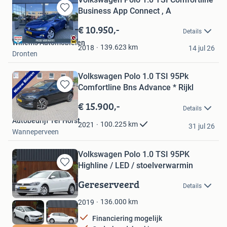
Business App Connect , A
Bewaren
in
€ 10.950,-
Details
Mijn
Willems Automobielen
Favorieten
139.623
km
2018
14 jul 26
Dronten
Volkswagen Polo 1.0 TSI 95Pk
Comfortline Bns Advance * Rijkl
Bewaren
in
€ 15.900,-
Details
Mijn
Autobedrijf Ter Horst
Favorieten
100.225
km
2021
31 jul 26
Wanneperveen
Volkswagen Polo 1.0 TSI 95PK
Highline / LED / stoelverwarmin
Bewaren
in
Gereserveerd
Details
Mijn
Favorieten
136.000
km
2019
Financiering mogelijk