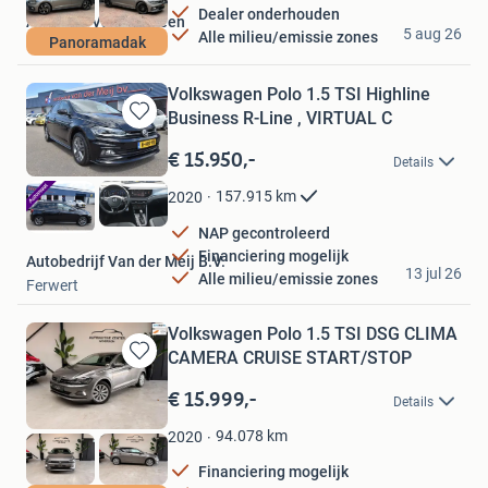
Dealer onderhouden
Autohuis Van Der Veen
5 aug 26
Alle milieu/emissie zones
Panoramadak
IJhorst
Volkswagen Polo 1.5 TSI Highline
Business R-Line , VIRTUAL C
Bewaren
in
€ 15.950,-
Details
Mijn
Favorieten
157.915
km
2020
NAP gecontroleerd
Financiering mogelijk
Autobedrijf Van der Meij B.V.
13 jul 26
Alle milieu/emissie zones
Ferwert
Volkswagen Polo 1.5 TSI DSG CLIMA
CAMERA CRUISE START/STOP
Bewaren
in
€ 15.999,-
Details
Mijn
Favorieten
94.078
km
2020
Financiering mogelijk