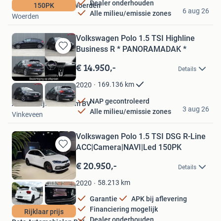
Dealer onderhouden
Automotive Center Woerden
150PK
6 aug 26
Alle milieu/emissie zones
Woerden
Volkswagen Polo 1.5 TSI Highline
Business R * PANORAMADAK *
Bewaren
in
€ 14.950,-
Details
Mijn
Favorieten
169.136
km
2020
NAP gecontroleerd
Autobedrijf Jos Priem BV
3 aug 26
Alle milieu/emissie zones
Vinkeveen
Volkswagen Polo 1.5 TSI DSG R-Line
ACC|Camera|NAVI|Led 150PK
Bewaren
in
€ 20.950,-
Details
Mijn
Favorieten
58.213
km
2020
Garantie
APK bij aflevering
Financiering mogelijk
Rijklaar prijs
Dealer onderhouden