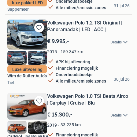
Onderhoudsboekje
Stadhuis Auto's
luxe pakket LED
31 jul 26
Alle milieu/emissie zones
Sappemeer
Volkswagen Polo 1.2 TSI Original |
Panoramadak | LED | ACC |
Bewaren
in
€ 9.995,-
Details
Mijn
Favorieten
159.347
km
2015
APK bij aflevering
Financiering mogelijk
Luxe uitvoering
Onderhoudsboekje
Wim de Ruiter Auto's
30 jul 26
Alle milieu/emissie zones
Tiel
Volkswagen Polo 1.0 TSI Beats Airco
| Carplay | Cruise | Blu
Bewaren
in
€ 15.300,-
Details
Mijn
Favorieten
33.235
km
2019
Financiering mogelijk
CarProf Jos Bouw BV