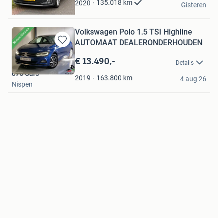
135.018
km
2020
Gisteren
Heerenveen
Volkswagen Polo 1.5 TSI Highline
AUTOMAAT DEALERONDERHOUDEN
Bewaren
in
€ 13.490,-
Details
Mijn
076 Cars
Favorieten
163.800
km
2019
4 aug 26
Nispen