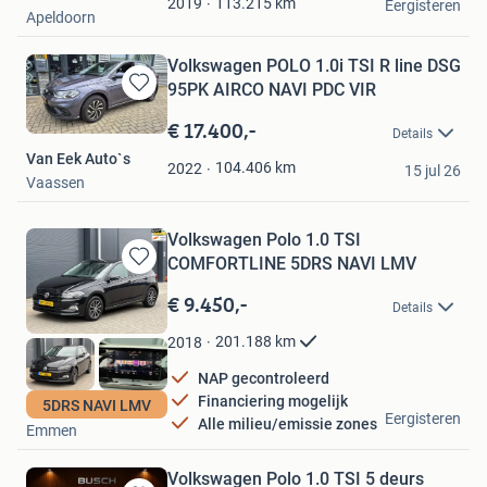
113.215
km
2019
Eergisteren
Apeldoorn
Volkswagen POLO 1.0i TSI R line DSG
95PK AIRCO NAVI PDC VIR
Bewaren
in
€ 17.400,-
Details
Mijn
Van Eek Auto`s
Favorieten
104.406
km
2022
15 jul 26
Vaassen
Volkswagen Polo 1.0 TSI
COMFORTLINE 5DRS NAVI LMV
Bewaren
in
€ 9.450,-
Details
Mijn
Favorieten
201.188
km
2018
NAP gecontroleerd
Financiering mogelijk
5DRS NAVI LMV
MJ Automotive
Eergisteren
Alle milieu/emissie zones
Emmen
Volkswagen Polo 1.0 TSI 5 deurs