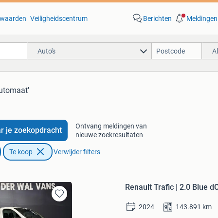
waarden
Veiligheidscentrum
Berichten
Meldingen
Auto's
A
automaat'
Ontvang meldingen van
r je zoekopdracht
nieuwe zoekresultaten
Te koop
Verwijder filters
Renault Trafic | 2.0 Blue
Bewaren
2024
143.891
km
in