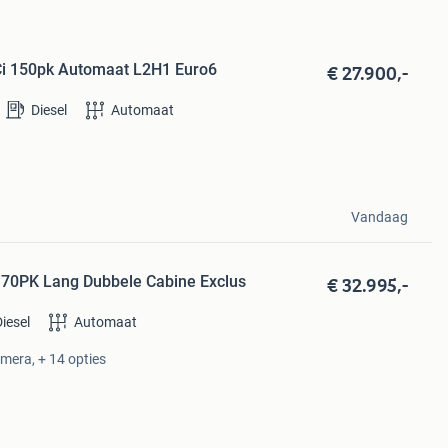
€ 27.900,-
 dCi 150pk Automaat L2H1 Euro6
Diesel
Automaat
Vandaag
€ 32.995,-
170PK Lang Dubbele Cabine Exclus
Diesel
Automaat
mera, + 14 opties