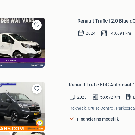
Renault Trafic | 2.0 Blue
Bewaren
2024
143.891
km
in
Mijn
Favorieten
Wal Vans
Bezoek website
Renault Trafic EDC Automaat 
Bewaren
2023
58.672
km
in
Mijn
Trekhaak, Cruise Control, Parkeerca
Favorieten
Financiering mogelijk