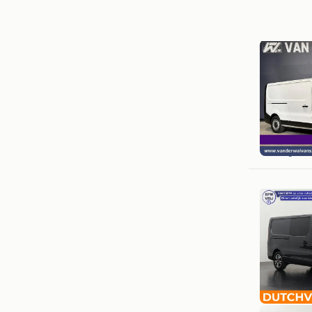
Van der 
Langerak