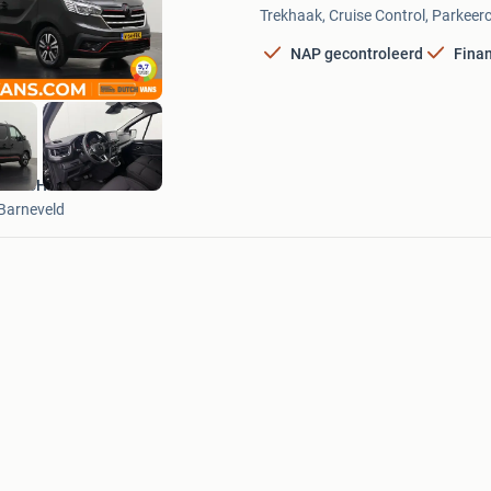
Mijn
Trekhaak, Cruise Control, Parkeer
Favorieten
NAP gecontroleerd
Finan
DUTCH Vans
Barneveld