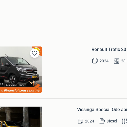
Renault Trafic 2
Bewaren
2024
28
in
Mijn
Favorieten
ease
erland
Bezoek website
Bewaren
in
Mijn
Vissinga Special Ode aan
Favorieten
2024
Diesel