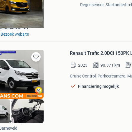
Regensensor, Startonderbreke
 Automotive B.V.
Bezoek website
Renault Trafic 2.0DCi 150PK 
Bewaren
2023
90.371
km
in
Mijn
Cruise Control, Parkeercamera, Mul
Favorieten
Financiering mogelijk
DUTCH Vans
Barneveld