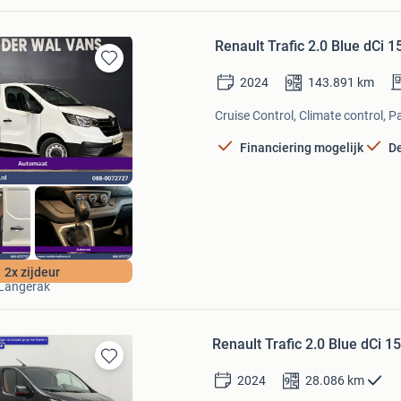
Renault Trafic 2.0 Blue dCi
Bewaren
2024
143.891
km
in
Mijn
Cruise Control, Climate control, P
Favorieten
Financiering mogelijk
D
Van der Wal Vans
2x zijdeur
Langerak
Renault Trafic 2.0 Blue dCi 
Bewaren
2024
28.086
km
in