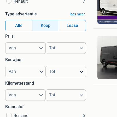
Renault
7
Type advertentie
lees meer
Van der 
Langerak
Alle
Koop
Lease
Prijs
Bouwjaar
Dutchva
Barnevel
Kilometerstand
Brandstof
Benzine
0