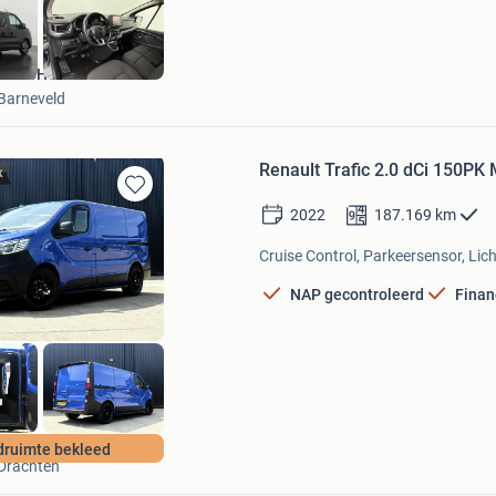
DUTCH Vans
Barneveld
Renault Trafic 2.0 dCi 150PK
Bewaren
2022
187.169
km
in
Mijn
Cruise Control, Parkeersensor, Lich
Favorieten
NAP gecontroleerd
Finan
Multimerk
druimte bekleed
Drachten