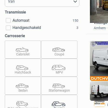
Transmissie
Automaat
150
Vissinga
Handgeschakeld
3
Arnhem
Carrosserie
Cabriolet
Coupé
Hatchback
MPV
Sedan
Stationwagon