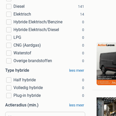
Diesel
141
Elektrisch
14
Hybride Elektrisch/Benzine
0
Hybride Elektrisch/Diesel
0
LPG
0
CNG (Aardgas)
0
Waterstof
0
Overige brandstoffen
0
Type hybride
lees meer
Action L
Half hybride
0
Heel Ned
Volledig hybride
0
Plug-in hybride
0
Actieradius (min.)
lees meer