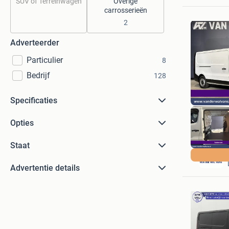
SUV of Terreinwagen
Overige
carrosserieën
2
Adverteerder
Particulier
8
Bedrijf
128
Specificaties
Opties
Staat
Advertentie details