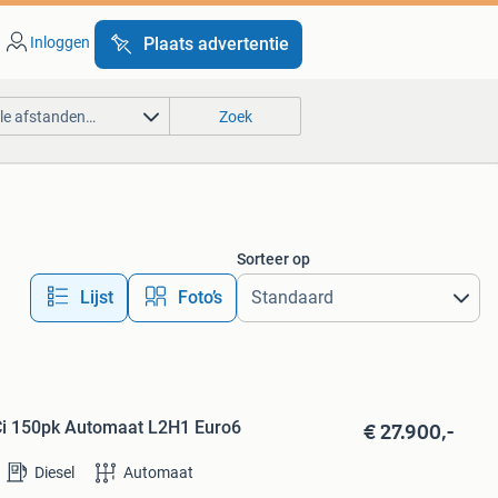
Inloggen
Plaats advertentie
lle afstanden…
Zoek
Sorteer op
Lijst
Foto’s
€ 27.900,-
 dCi 150pk Automaat L2H1 Euro6
Diesel
Automaat