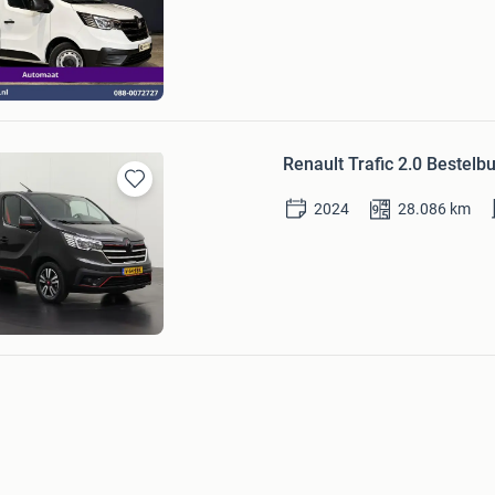
Mijn
Favorieten
Wal Vans
Bezoek website
Renault Trafic 2.0 Bestel
Bewaren
2024
28.086
km
in
Mijn
Favorieten
ns.com
d
Bezoek website