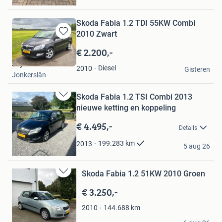
Gieten
Skoda Fabia 1.2 TDI 55KW Combi
2010 Zwart
Bewaren
in
€ 2.200,-
Mijn
Jayson
Favorieten
Diesel
2010
Gisteren
Jonkerslân
Skoda Fabia 1.2 TSI Combi 2013
Bewaren
nieuwe ketting en koppeling
in
Mijn
€ 4.495,-
Details
Favorieten
Wessel
199.283
km
2013
5 aug 26
Haren Gn
Skoda Fabia 1.2 51KW 2010 Groen
Bewaren
in
€ 3.250,-
Mijn
Favorieten
144.688
km
2010
Zwiers Automotive