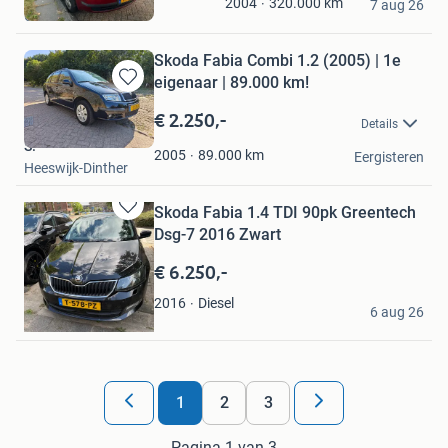
320.000
km
2004
Mijn
7 aug 26
Castricum
Favorieten
Skoda Fabia Combi 1.2 (2005) | 1e
eigenaar | 89.000 km!
Bewaren
in
€ 2.250,-
Details
Mijn
S.
Favorieten
89.000
km
2005
Eergisteren
Heeswijk-Dinther
Skoda Fabia 1.4 TDI 90pk Greentech
Bewaren
Dsg-7 2016 Zwart
in
Mijn
€ 6.250,-
Favorieten
Mert Arkin
Diesel
2016
6 aug 26
Hoorn
1
2
3
Pagina 1 van 3