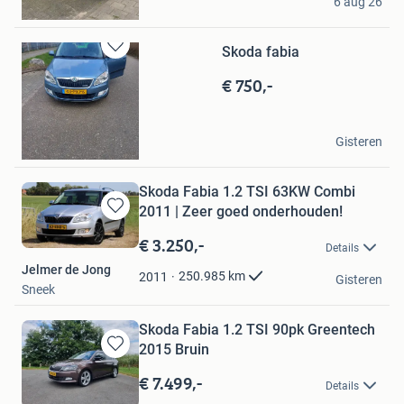
6 aug 26
Oss
Skoda fabia
Bewaren
in
€ 750,-
Mijn
Favorieten
Kinfe Habtemariam
Gisteren
Almere
Skoda Fabia 1.2 TSI 63KW Combi
2011 | Zeer goed onderhouden!
Bewaren
in
€ 3.250,-
Details
Mijn
Jelmer de Jong
Favorieten
250.985
km
2011
Gisteren
Sneek
Skoda Fabia 1.2 TSI 90pk Greentech
2015 Bruin
Bewaren
in
€ 7.499,-
Details
Mijn