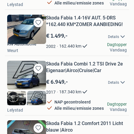
Alle milieu/emissie zones
Vandaag
Lelystad
Skoda Fabia 1.4-16V AUT. 5-DRS
*162.440 KM*ZOMER AANBIEDING!
Bewaren
in
€ 1.499,-
Details
Mijn
RW Automotive
Favorieten
Dagtopper
162.440
km
2002
Vandaag
Weurt
Skoda Fabia Combi 1.2 TSI Drive 2e
Eigenaar|Airco|Cruise|Car
Bewaren
in
€ 6.949,-
Details
Mijn
Favorieten
187.340
km
2017
NAP gecontroleerd
Autobaan B.V.
Dagtopper
Alle milieu/emissie zones
Vandaag
Lelystad
Skoda Fabia 1.2 Comfort 2011 Licht
blauw |Airco
Bewaren