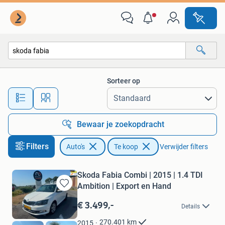
Auto's
Sorteer op
Alle afstanden…
Bewaar je zoekopdracht
Filters
Auto's
Te koop
Verwijder filters
Skoda Fabia Combi | 2015 | 1.4 TDI
Ambition | Export en Hand
Bewaren
in
€ 3.499,-
Details
Mijn
Favorieten
270.401
km
2015