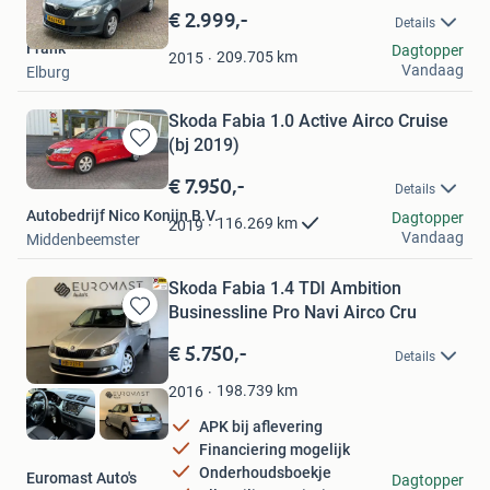
in
€ 2.999,-
Details
Mijn
Frank
Dagtopper
Favorieten
209.705
km
2015
Vandaag
Elburg
Skoda Fabia 1.0 Active Airco Cruise
(bj 2019)
Bewaren
in
€ 7.950,-
Details
Mijn
Autobedrijf Nico Konijn B.V.
Favorieten
Dagtopper
116.269
km
2019
Vandaag
Middenbeemster
Skoda Fabia 1.4 TDI Ambition
Businessline Pro Navi Airco Cru
Bewaren
in
€ 5.750,-
Details
Mijn
Favorieten
198.739
km
2016
APK bij aflevering
Financiering mogelijk
Onderhoudsboekje
Euromast Auto's
Dagtopper