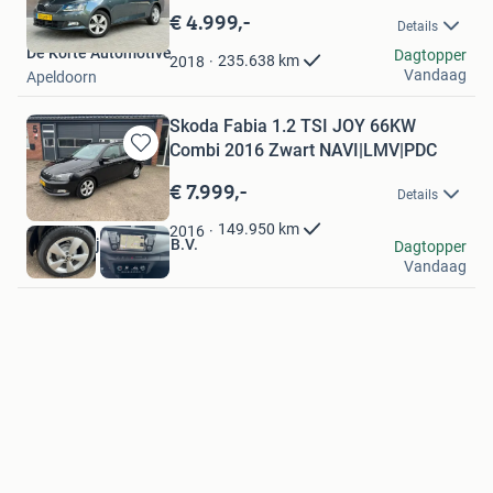
in
€ 4.999,-
Details
Mijn
De Korte Automotive
Favorieten
Dagtopper
235.638
km
2018
Vandaag
Apeldoorn
Skoda Fabia 1.2 TSI JOY 66KW
Combi 2016 Zwart NAVI|LMV|PDC
Bewaren
in
€ 7.999,-
Details
Mijn
Favorieten
149.950
km
2016
Autobedrijf Leferink B.V.
Dagtopper
Vandaag
Rossum