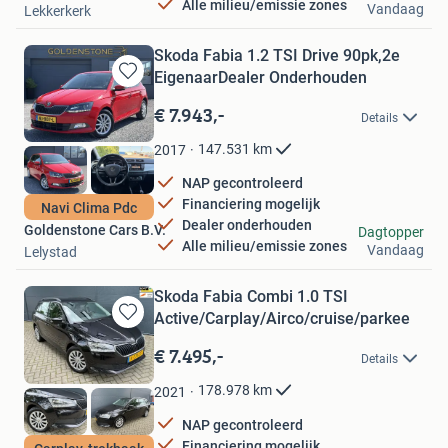
Alle milieu/emissie zones
Vandaag
Lekkerkerk
Skoda Fabia 1.2 TSI Drive 90pk,2e
EigenaarDealer Onderhouden
Bewaren
in
€ 7.943,-
Details
Mijn
Favorieten
147.531
km
2017
NAP gecontroleerd
Financiering mogelijk
Navi Clima Pdc
Dealer onderhouden
Goldenstone Cars B.V.
Dagtopper
Alle milieu/emissie zones
Vandaag
Lelystad
Skoda Fabia Combi 1.0 TSI
Active/Carplay/Airco/cruise/parkee
Bewaren
in
€ 7.495,-
Details
Mijn
Favorieten
178.978
km
2021
NAP gecontroleerd
Financiering mogelijk