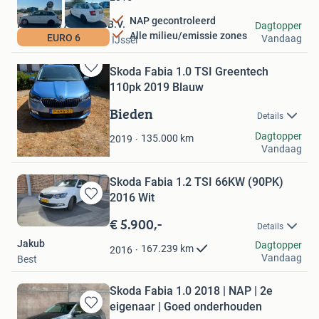
NAP gecontroleerd
Nationale Autopark B.V.
Dagtopper
Alle milieu/emissie zones
EURO 6
Vandaag
Nieuwerkerk aan den IJssel
Skoda Fabia 1.0 TSI Greentech
Bewaren
110pk 2019 Blauw
in
Mijn
Bieden
Details
Favorieten
Jos Creemers
Dagtopper
135.000
km
2019
Vandaag
Weert
Skoda Fabia 1.2 TSI 66KW (90PK)
2016 Wit
Bewaren
in
€ 5.900,-
Details
Mijn
Jakub
Favorieten
Dagtopper
167.239
km
2016
Vandaag
Best
Skoda Fabia 1.0 2018 | NAP | 2e
eigenaar | Goed onderhouden
Bewaren