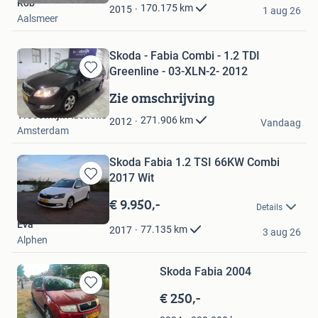
Rob
Favorieten
170.175
km
2015
1 aug 26
Aalsmeer
Skoda - Fabia Combi - 1.2 TDI
Greenline - 03-XLN-2- 2012
Bewaren
in
Zie omschrijving
Mijn
Troostwijk Auctions
Favorieten
271.906
km
2012
Vandaag
Amsterdam
Skoda Fabia 1.2 TSI 66KW Combi
2017 Wit
Bewaren
in
€ 9.950,-
Details
Mijn
Eva
Favorieten
77.135
km
2017
3 aug 26
Alphen
Skoda Fabia 2004
€ 250,-
Bewaren
in
Niels