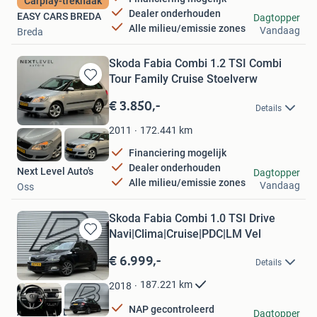
Carplay-trekhaak
Dealer onderhouden
EASY CARS BREDA
Dagtopper
Alle milieu/emissie zones
Vandaag
Breda
Skoda Fabia Combi 1.2 TSI Combi
Tour Family Cruise Stoelverw
Bewaren
in
€ 3.850,-
Details
Mijn
Favorieten
172.441
km
2011
Financiering mogelijk
Dealer onderhouden
Next Level Auto's
Dagtopper
Alle milieu/emissie zones
Vandaag
Oss
Skoda Fabia Combi 1.0 TSI Drive
Navi|Clima|Cruise|PDC|LM Vel
Bewaren
in
€ 6.999,-
Details
Mijn
Favorieten
187.221
km
2018
NAP gecontroleerd
Autobaan B.V.
Dagtopper