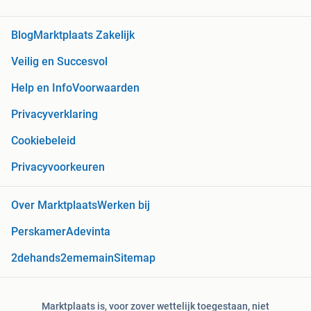
Blog
Marktplaats Zakelijk
Veilig en Succesvol
Help en Info
Voorwaarden
Privacyverklaring
Cookiebeleid
Privacyvoorkeuren
Over Marktplaats
Werken bij
Perskamer
Adevinta
2dehands
2ememain
Sitemap
Marktplaats is, voor zover wettelijk toegestaan, niet