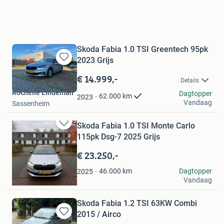
Skoda Fabia 1.0 TSI Greentech 95pk
2023 Grijs
Bewaren
in
€ 14.999,-
Details
Mijn
Rochelle Lindeman
Favorieten
Dagtopper
62.000
km
2023
Vandaag
Sassenheim
Skoda Fabia 1.0 TSI Monte Carlo
Bewaren
115pk Dsg-7 2025 Grijs
in
Mijn
€ 23.250,-
Favorieten
Prestigeauto’s
46.000
km
Dagtopper
2025
Vandaag
's-Hertogenbosch
Skoda Fabia 1.2 TSI 63KW Combi
2015 / Airco
Bewaren