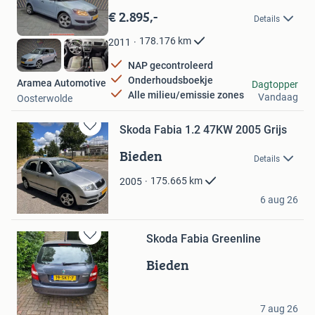
in
€ 2.895,-
Details
Mijn
Favorieten
178.176
km
2011
NAP gecontroleerd
Onderhoudsboekje
Aramea Automotive
Dagtopper
Alle milieu/emissie zones
Vandaag
Oosterwolde
Skoda Fabia 1.2 47KW 2005 Grijs
Bewaren
in
Bieden
Details
Mijn
Favorieten
175.665
km
2005
Donk
6 aug 26
Eemnes
Skoda Fabia Greenline
Bewaren
in
Bieden
Mijn
Favorieten
Michelle
7 aug 26