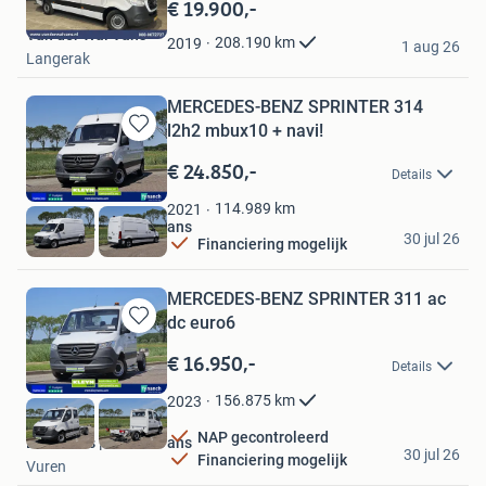
in
€ 19.900,-
Mijn
Van der Wal Vans
Favorieten
208.190
km
2019
1 aug 26
Langerak
MERCEDES-BENZ SPRINTER 314
l2h2 mbux10 + navi!
Bewaren
in
€ 24.850,-
Details
Mijn
Favorieten
114.989
km
2021
Bestelbus | KLEYN Vans
30 jul 26
Financiering mogelijk
Vuren
MERCEDES-BENZ SPRINTER 311 ac
dc euro6
Bewaren
in
€ 16.950,-
Details
Mijn
Favorieten
156.875
km
2023
NAP gecontroleerd
Bestelbus | KLEYN Vans
30 jul 26
Financiering mogelijk
Vuren