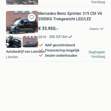
Vandaag
Kelpen-Oler
Mercedes-Benz Sprinter 319 CDI V6
3500KG Trekgewicht LED/LEE
Bewaren
in
€ 33.950,-
Details
Mijn
Favorieten
200.537
km
2019
NAP gecontroleerd
Financiering mogelijk
Autobedrijf van Leersum
Dagtopper
Dealer onderhouden
Vandaag
Lienden