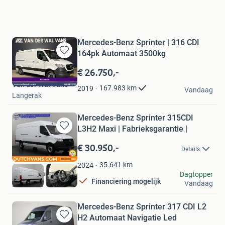
Mercedes-Benz Sprinter | 316 CDI
164pk Automaat 3500kg
Bewaren
in
€ 26.750,-
Mijn
Van der Wal Vans
Favorieten
167.983
km
2019
Vandaag
Langerak
Mercedes-Benz Sprinter 315CDI
L3H2 Maxi | Fabrieksgarantie |
Bewaren
in
€ 30.950,-
Details
Mijn
Favorieten
35.641
km
2024
DUTCH Vans
Dagtopper
Financiering mogelijk
Vandaag
Barneveld
Mercedes-Benz Sprinter 317 CDI L2
H2 Automaat Navigatie Led
Bewaren