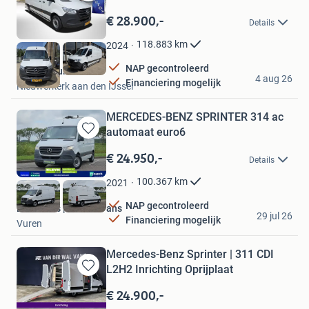
Bewaren
in
€ 28.900,-
Details
Mijn
Favorieten
118.883
km
2024
NAP gecontroleerd
Autodebruin
4 aug 26
Financiering mogelijk
Nieuwerkerk aan den IJssel
MERCEDES-BENZ SPRINTER 314 ac
automaat euro6
Bewaren
in
€ 24.950,-
Details
Mijn
Favorieten
100.367
km
2021
NAP gecontroleerd
Bestelbus | KLEYN Vans
29 jul 26
Financiering mogelijk
Vuren
Mercedes-Benz Sprinter | 311 CDI
L2H2 Inrichting Oprijplaat
Bewaren
in
€ 24.900,-
Mijn