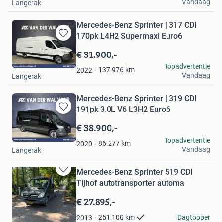
Vandaag
Langerak
Mercedes-Benz Sprinter | 317 CDI
170pk L4H2 Supermaxi Euro6
Bewaren
in
€ 31.900,-
Mijn
Van der Wal Vans
Topadvertentie
Favorieten
137.976
km
2022
Vandaag
Langerak
Mercedes-Benz Sprinter | 319 CDI
191pk 3.0L V6 L3H2 Euro6
Bewaren
in
€ 38.900,-
Mijn
Van der Wal Vans
Topadvertentie
Favorieten
86.277
km
2020
Vandaag
Langerak
Mercedes-Benz Sprinter 519 CDI
Bewaren
Tijhof autotransporter automa
in
Mijn
€ 27.895,-
Favorieten
Ton
Dagtopper
251.100
km
2013