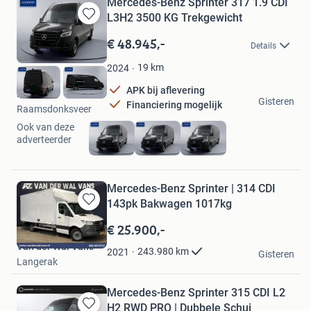
Mercedes-Benz Sprinter 317 1.9 CDI
L3H2 3500 KG Trekgewicht
Bewaren
in
€ 48.945,-
Details
Mijn
Favorieten
19
km
2024
APK bij aflevering
busvan
Gisteren
Financiering mogelijk
Raamsdonksveer
Ook van deze
adverteerder
Mercedes-Benz Sprinter | 314 CDI
143pk Bakwagen 1017kg
Bewaren
in
€ 25.900,-
Mijn
Van der Wal Vans
Favorieten
243.980
km
2021
Gisteren
Langerak
Mercedes-Benz Sprinter 315 CDI L2
H2 RWD PRO | Dubbele Schui