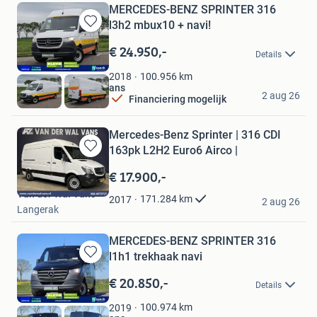
MERCEDES-BENZ SPRINTER 316
l3h2 mbux10 + navi!
Bewaren
in
€ 24.950,-
Details
Mijn
Favorieten
100.956
km
2018
Bestelbus | KLEYN Vans
2 aug 26
Financiering mogelijk
Vuren
Mercedes-Benz Sprinter | 316 CDI
163pk L2H2 Euro6 Airco |
Bewaren
in
€ 17.900,-
Mijn
Van der Wal Vans
Favorieten
171.284
km
2017
2 aug 26
Langerak
MERCEDES-BENZ SPRINTER 316
l1h1 trekhaak navi
Bewaren
in
€ 20.850,-
Details
Mijn
Favorieten
100.974
km
2019