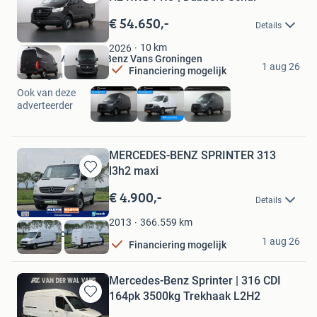
Bewaren
in
€ 54.650,-
Details
Mijn
Favorieten
10
km
2026
Wensink Mercedes-Benz Vans Groningen
1 aug 26
Financiering mogelijk
Groningen
Ook van deze
adverteerder
MERCEDES-BENZ SPRINTER 313
l3h2 maxi
Bewaren
in
€ 4.900,-
Details
Mijn
Favorieten
366.559
km
2013
Kleyn Trucks BV
1 aug 26
Financiering mogelijk
Vuren
Mercedes-Benz Sprinter | 316 CDI
164pk 3500kg Trekhaak L2H2
Bewaren