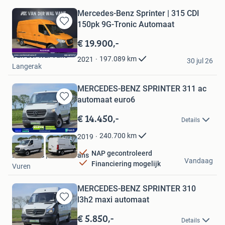
Mercedes-Benz Sprinter | 315 CDI
150pk 9G-Tronic Automaat
Bewaren
in
€ 19.900,-
Mijn
Van der Wal Vans
Favorieten
197.089
km
2021
30 jul 26
Langerak
MERCEDES-BENZ SPRINTER 311 ac
automaat euro6
Bewaren
in
€ 14.450,-
Details
Mijn
Favorieten
240.700
km
2019
NAP gecontroleerd
Bestelbus | KLEYN Vans
Vandaag
Financiering mogelijk
Vuren
MERCEDES-BENZ SPRINTER 310
l3h2 maxi automaat
Bewaren
in
€ 5.850,-
Details
Mijn