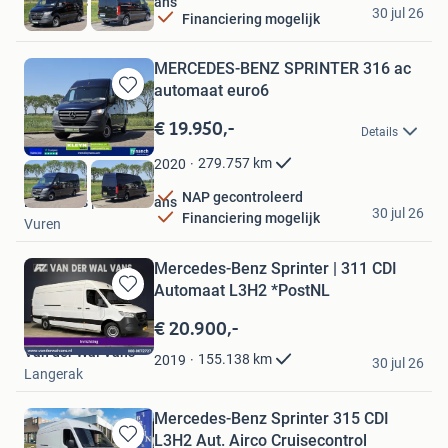
Bestelbus | KLEYN Vans
30 jul 26
Financiering mogelijk
Vuren
MERCEDES-BENZ SPRINTER 316 ac
automaat euro6
Bewaren
in
€ 19.950,-
Details
Mijn
Favorieten
279.757
km
2020
NAP gecontroleerd
Bestelbus | KLEYN Vans
30 jul 26
Financiering mogelijk
Vuren
Mercedes-Benz Sprinter | 311 CDI
Automaat L3H2 *PostNL
Bewaren
in
€ 20.900,-
Mijn
Van der Wal Vans
Favorieten
155.138
km
2019
30 jul 26
Langerak
Mercedes-Benz Sprinter 315 CDI
L3H2 Aut. Airco Cruisecontrol