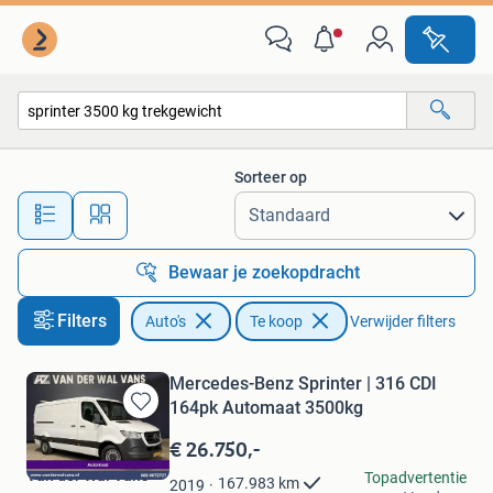
Auto's
Sorteer op
Alle afstanden…
Bewaar je zoekopdracht
Filters
Auto's
Te koop
Verwijder filters
Mercedes-Benz Sprinter | 316 CDI
164pk Automaat 3500kg
Bewaren
in
€ 26.750,-
Mijn
Van der Wal Vans
Topadvertentie
Favorieten
167.983
km
2019