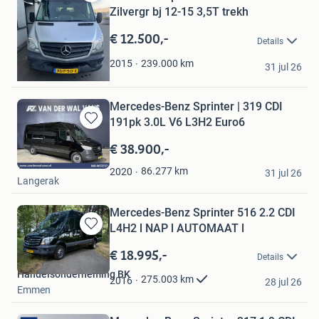
Bewaren
Zilvergr bj 12-15 3,5T trekh
in
Mijn
€ 12.500,-
Details
Favorieten
Rob
239.000
km
2015
31 jul 26
Panningen
Mercedes-Benz Sprinter | 319 CDI
191pk 3.0L V6 L3H2 Euro6
Bewaren
in
€ 38.900,-
Mijn
Van der Wal Vans
Favorieten
86.277
km
2020
31 jul 26
Langerak
Mercedes-Benz Sprinter 516 2.2 CDI
L4H2 l NAP l AUTOMAAT l
Bewaren
in
€ 18.995,-
Details
Mijn
Handelsonderneming BK
Favorieten
275.003
km
2016
28 jul 26
Emmen