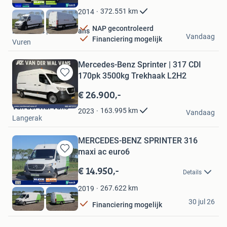
Favorieten
372.551
km
2014
NAP gecontroleerd
Bestelbus | KLEYN Vans
Vandaag
Financiering mogelijk
Vuren
Mercedes-Benz Sprinter | 317 CDI
170pk 3500kg Trekhaak L2H2
Bewaren
in
€ 26.900,-
Mijn
Van der Wal Vans
Favorieten
163.995
km
2023
Vandaag
Langerak
MERCEDES-BENZ SPRINTER 316
maxi ac euro6
Bewaren
in
€ 14.950,-
Details
Mijn
Favorieten
267.622
km
2019
Kleyn Trucks BV
30 jul 26
Financiering mogelijk
Vuren