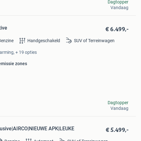
Dagtopper
Vandaag
€ 6.499,-
tive
Benzine
Handgeschakeld
SUV of Terreinwagen
warming, + 19 opties
/emissie zones
Dagtopper
Vandaag
€ 5.499,-
xclusive|AIRCO|NIEUWE APK|LEUKE