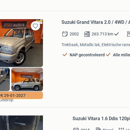
Suzuki Grand Vitara 2.0 / 4WD 
Bewaren
2002
263.713
km
in
Mijn
Trekhaak, Metallic lak, Elektrische ram
Favorieten
NAP gecontroleerd
Alle mil
FSJ auto's
Bewaren
K 29-01-2027
Geldrop
in
Mijn
Favorieten
Suzuki Vitara 1.6 Ddis 120pk