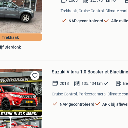
2006
227.731
km
in
Mijn
Trekhaak, Cruise Control, Climate contr
Favorieten
NAP gecontroleerd
Alle mil
Trekhaak
ijf Dierdonk
Suzuki Vitara 1.0 Boosterjet Blackli
Bewaren
2018
135.434
km
Be
in
Mijn
Cruise Control, Parkeercamera, Climate cont
Favorieten
NAP gecontroleerd
APK bij afleve