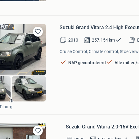
Suzuki Grand Vitara 2.4 High Execu
Bewaren
2010
257.154
km
in
Mijn
Cruise Control, Climate control, Stoelver
Favorieten
NAP gecontroleerd
Alle milieu
Cardepot
Tilburg
Suzuki Grand Vitara 2.0-16V E
Bewaren