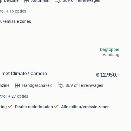
Benzine
Automaat
SUV of Terreinwagen
ol, + 16 opties
ieu/emissie zones
Dagtopper
Vandaag
€ 12.950,-
ne met Climate ! Camera
nzine
Handgeschakeld
SUV of Terreinwagen
rol, + 27 opties
ring
Dealer onderhouden
Alle milieu/emissie zones