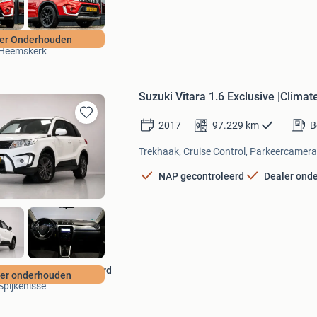
Wijkhuizen Automotive
er Onderhouden
Heemskerk
Suzuki Vitara 1.6 Exclusive |Climat
2017
97.229
km
B
Bewaren
in
Trekhaak, Cruise Control, Parkeercamera,
Mijn
Favorieten
NAP gecontroleerd
Dealer ond
Autocentrum Nissewaard
ler onderhouden
Spijkenisse