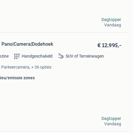
Dagtopper
Vandaag
€ 12.995,-
ijl Pano|Camera|Dodehoek
nzine
Handgeschakeld
SUV of Terreinwagen
, Parkeercamera, + 36 opties
lieu/emissie zones
Dagtopper
Vandaag