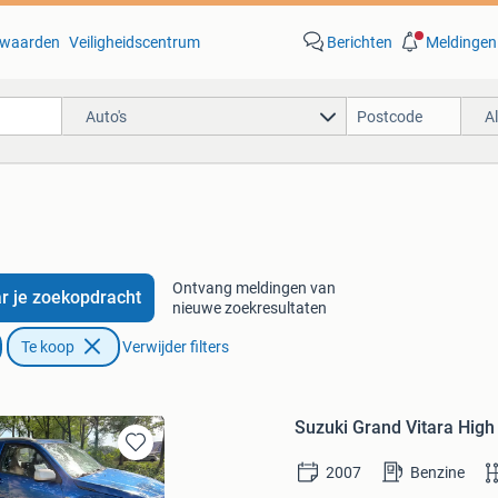
waarden
Veiligheidscentrum
Berichten
Meldingen
Auto's
A
Ontvang meldingen van
r je zoekopdracht
nieuwe zoekresultaten
Te koop
Verwijder filters
Suzuki Grand Vitara High
Bewaren
2007
Benzine
in