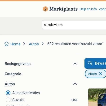
Help en info
Voor
602 resultaten
voor 'suzuki vitara'
Home
Auto's
Bewaa
Basisgegevens
Categorie
Auto's
Auto's
Alle advertenties
Suzuki
584