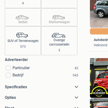
4
Sedan
Stationwagon
Autobedr
Overige
SUV of Terreinwagen
carrosserieën
Helmond
573
3
Adverteerder
Particulier
42
Bedrijf
543
Specificaties
Opties