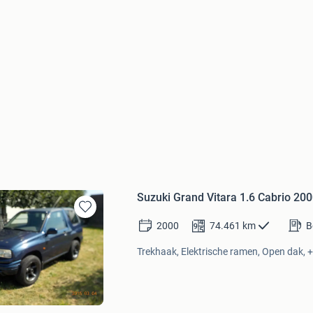
Suzuki Grand Vitara 1.6 Cabrio 20
Bewaren
2000
74.461
km
B
in
Mijn
Trekhaak, Elektrische ramen, Open dak, +
Favorieten