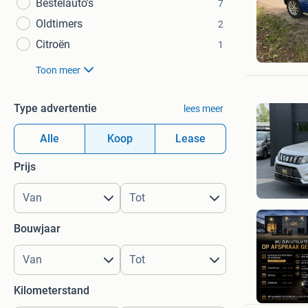
Bestelauto's
7
Oldtimers
2
BdW
Citroën
1
Hall
Toon meer
Type advertentie
lees meer
Alle
Koop
Lease
Prijs
Bouwjaar
Kilometerstand