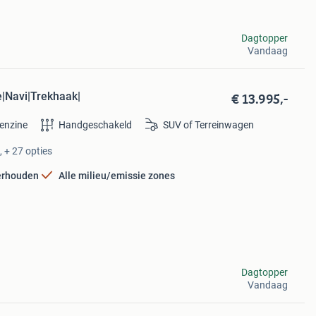
Dagtopper
Vandaag
€ 13.995,-
e|Navi|Trekhaak|
enzine
Handgeschakeld
SUV of Terreinwagen
 + 27 opties
erhouden
Alle milieu/emissie zones
Dagtopper
Vandaag