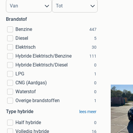
Brandstof
Benzine
447
Diesel
5
Elektrisch
30
Hybride Elektrisch/Benzine
111
Hybride Elektrisch/Diesel
0
LPG
1
CNG (Aardgas)
0
Waterstof
0
Overige brandstoffen
1
Type hybride
lees meer
Half hybride
0
Volledig hybride
16