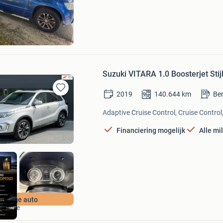
Mijn
Favorieten
Suzuki VITARA 1.0 Boosterjet St
2019
140.644
km
Be
Bewaren
in
Adaptive Cruise Control, Cruise Control
Mijn
Favorieten
Financiering mogelijk
Alle mi
LDK automotive
Zuinige auto
Almere