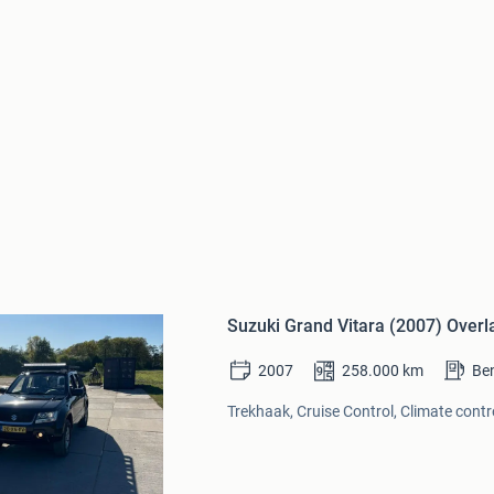
Bewaren
in
Suzuki Grand Vitara (2007) Overla
Mijn
Favorieten
2007
258.000
km
Be
Trekhaak, Cruise Control, Climate contro