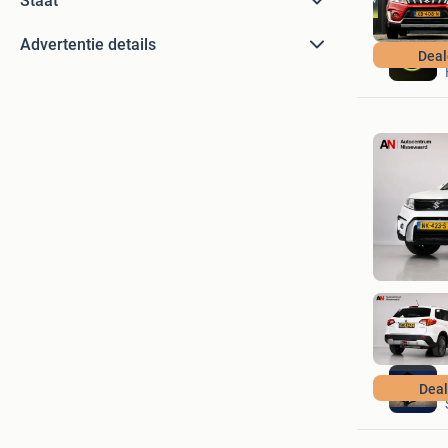
Staat
Advertentie details
Deal
Dea