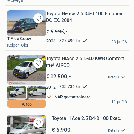
Wolvega
Toyota Hi-ace 2.5 D4-d 100 Emotion
DC EX. 2004
Bewaren
in
€ 5.995,-
Mijn
T.F. de Gouw
Favorieten
327.490
km
2004
23 jul 26
Kelpen-Oler
Toyota HiAce 2.5 D-4D KWB Comfort
met AIRCO
Bewaren
in
€ 12.500,-
Details
Mijn
Favorieten
235.736
km
2012
NAP gecontroleerd
Garage Blaak
11 jul 26
Airco
Den Bommel
Toyota HiAce 2.5 D4-D 100 Exec.
€ 6.900,-
Bewaren
Details
in