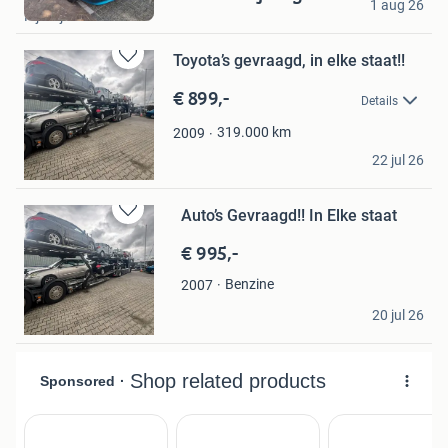
Mijn
1 aug 26
Rijswijk
Favorieten
Toyota’s gevraagd, in elke staat!!
Bewaren
in
€ 899,-
Details
Mijn
Favorieten
319.000
km
2009
Antonissen
22 jul 26
Geldrop
Auto’s Gevraagd!! In Elke staat
Bewaren
in
€ 995,-
Mijn
Favorieten
Benzine
2007
Antonissen
20 jul 26
Geldrop