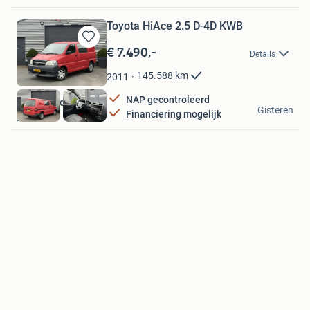
Toyota HiAce 2.5 D-4D KWB
€ 7.490,-
Bewaren
Details
in
Mijn
145.588
km
2011
Favorieten
NAP gecontroleerd
Autoaanbod.nu
Gisteren
Financiering mogelijk
Boekel