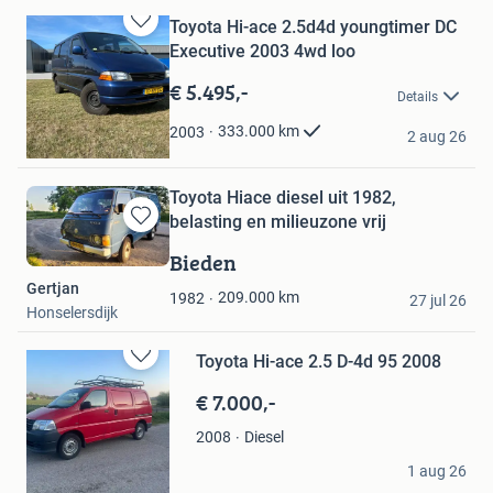
Toyota Hi-ace 2.5d4d youngtimer DC
Bewaren
Executive 2003 4wd loo
in
Mijn
€ 5.495,-
Details
Favorieten
J
333.000
km
2003
2 aug 26
Schagen
Toyota Hiace diesel uit 1982,
belasting en milieuzone vrij
Bewaren
in
Bieden
Mijn
Gertjan
Favorieten
209.000
km
1982
27 jul 26
Honselersdijk
Toyota Hi-ace 2.5 D-4d 95 2008
Bewaren
in
€ 7.000,-
Mijn
Favorieten
Diesel
2008
Frits
1 aug 26
Castricum