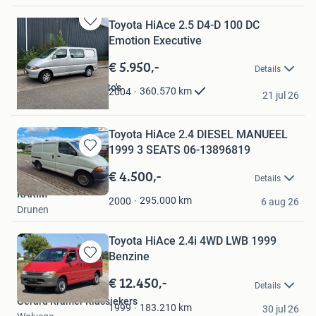
Toyota HiAce 2.5 D4-D 100 DC
Bewaren
Emotion Executive
in
Mijn
€ 5.950,-
Details
Favorieten
Floris Eggengoor Auto's
360.570
km
2004
21 jul 26
Sassenheim
Toyota HiAce 2.4 DIESEL MANUEEL
1999 3 SEATS 06-13896819
Bewaren
in
€ 4.500,-
Details
Mijn
KARIM
Favorieten
295.000
km
2000
6 aug 26
Drunen
Toyota HiAce 2.4i 4WD LWB 1999
Benzine
Bewaren
in
€ 12.450,-
Details
Mijn
Gerard Kramer Klassiekers
Favorieten
183.210
km
1999
30 jul 26