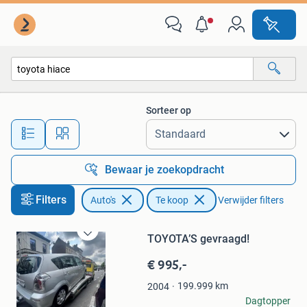
Auto's
Sorteer op
Alle afstanden…
Bewaar je zoekopdracht
Filters
Auto's
Te koop
Verwijder filters
TOYOTA’S gevraagd!
Bewaren
in
€ 995,-
Mijn
Favorieten
199.999
km
2004
Antonissen
Dagtopper