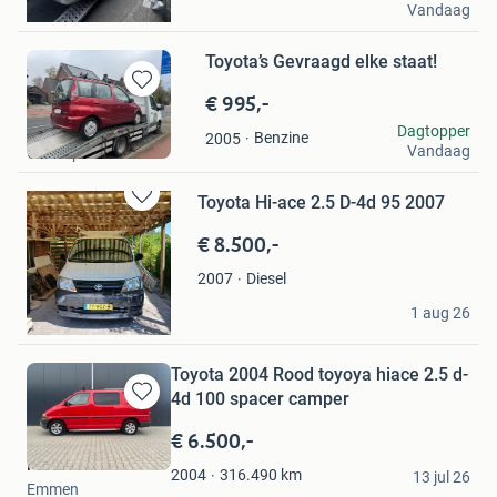
Vandaag
Geldrop
Toyota’s Gevraagd elke staat!
€ 995,-
Bewaren
in
Antonis
Dagtopper
Benzine
2005
Mijn
Vandaag
Geldrop
Favorieten
Toyota Hi-ace 2.5 D-4d 95 2007
Bewaren
in
€ 8.500,-
Mijn
Favorieten
Diesel
2007
Plantinga
1 aug 26
Heiligerlee
Toyota 2004 Rood toyoya hiace 2.5 d-
4d 100 spacer camper
Bewaren
in
€ 6.500,-
Mijn
Han
Favorieten
316.490
km
2004
13 jul 26
Emmen