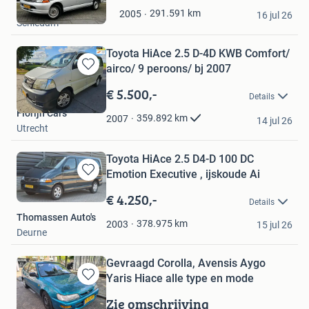
Autobedrijf Nor
Mijn
291.591
km
2005
16 jul 26
Schiedam
Favorieten
Toyota HiAce 2.5 D-4D KWB Comfort/
airco/ 9 peroons/ bj 2007
Bewaren
in
€ 5.500,-
Details
Mijn
Florijn Cars
Favorieten
359.892
km
2007
14 jul 26
Utrecht
Toyota HiAce 2.5 D4-D 100 DC
Emotion Executive , ijskoude Ai
Bewaren
in
€ 4.250,-
Details
Mijn
Thomassen Auto's
Favorieten
378.975
km
2003
15 jul 26
Deurne
Gevraagd Corolla, Avensis Aygo
Yaris Hiace alle type en mode
Bewaren
in
Zie omschrijving
Michael