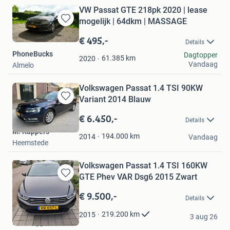
VW Passat GTE 218pk 2020 | lease
mogelijk | 64dkm | MASSAGE
Bewaren
in
€ 495,-
Details
Mijn
PhoneBucks
Dagtopper
Favorieten
61.385
km
2020
Vandaag
Almelo
Volkswagen Passat 1.4 TSI 90KW
Variant 2014 Blauw
Bewaren
in
€ 6.450,-
Details
Mijn
M. Kappers
Favorieten
194.000
km
2014
Vandaag
Heemstede
Volkswagen Passat 1.4 TSI 160KW
GTE Phev VAR Dsg6 2015 Zwart
Bewaren
in
€ 9.500,-
Details
Mijn
Favorieten
anetta
219.200
km
2015
3 aug 26
Driebruggen