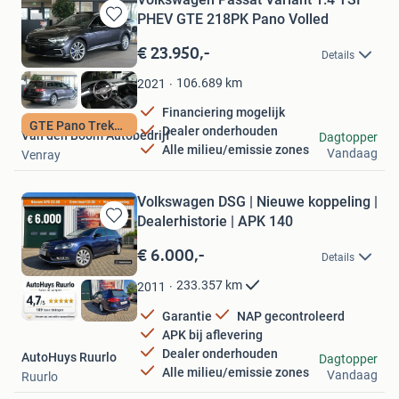
PHEV GTE 218PK Pano Volled
Bewaren
in
€ 23.950,-
Details
Mijn
Favorieten
106.689
km
2021
Financiering mogelijk
GTE Pano Trekhaak
Dealer onderhouden
Van den Boom Autobedrijf
Dagtopper
Alle milieu/emissie zones
Vandaag
Venray
Volkswagen DSG | Nieuwe koppeling |
Dealerhistorie | APK 140
Bewaren
in
€ 6.000,-
Details
Mijn
Favorieten
233.357
km
2011
Garantie
NAP gecontroleerd
APK bij aflevering
Dealer onderhouden
AutoHuys Ruurlo
Dagtopper
Alle milieu/emissie zones
Vandaag
Ruurlo