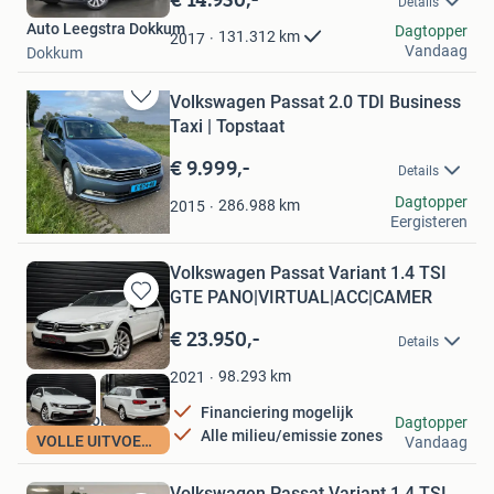
Details
Mijn
Auto Leegstra Dokkum
Favorieten
Dagtopper
131.312
km
2017
Vandaag
Dokkum
Volkswagen Passat 2.0 TDI Business
Bewaren
Taxi | Topstaat
in
Mijn
€ 9.999,-
Details
Favorieten
Ismail
Dagtopper
286.988
km
2015
Eergisteren
Amsterdam
Volkswagen Passat Variant 1.4 TSI
GTE PANO|VIRTUAL|ACC|CAMER
Bewaren
in
€ 23.950,-
Details
Mijn
Favorieten
98.293
km
2021
Financiering mogelijk
Carlo Automotive
Dagtopper
Alle milieu/emissie zones
VOLLE UITVOERING
Vandaag
Almere
Volkswagen Passat Variant 1.4 TSI