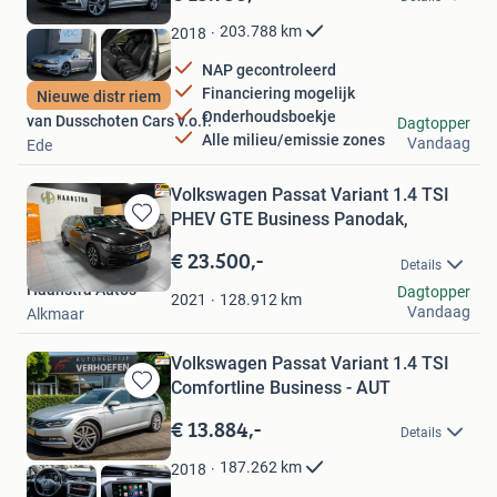
Mijn
Favorieten
203.788
km
2018
NAP gecontroleerd
Financiering mogelijk
Nieuwe distr riem
Onderhoudsboekje
van Dusschoten Cars v.o.f.
Dagtopper
Alle milieu/emissie zones
Vandaag
Ede
Volkswagen Passat Variant 1.4 TSI
PHEV GTE Business Panodak,
Bewaren
in
€ 23.500,-
Details
Mijn
Haanstra Auto's
Dagtopper
Favorieten
128.912
km
2021
Vandaag
Alkmaar
Volkswagen Passat Variant 1.4 TSI
Comfortline Business - AUT
Bewaren
in
€ 13.884,-
Details
Mijn
Favorieten
187.262
km
2018