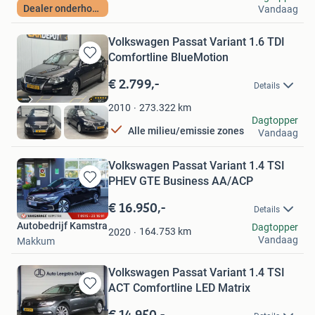
Dealer onderhouden
Vandaag
Drachten
Volkswagen Passat Variant 1.6 TDI
Comfortline BlueMotion
Bewaren
in
€ 2.799,-
Details
Mijn
Favorieten
273.322
km
2010
Cardepot
Dagtopper
Alle milieu/emissie zones
Vandaag
Tilburg
Volkswagen Passat Variant 1.4 TSI
PHEV GTE Business AA/ACP
Bewaren
in
€ 16.950,-
Details
Mijn
Autobedrijf Kamstra
Dagtopper
Favorieten
164.753
km
2020
Vandaag
Makkum
Volkswagen Passat Variant 1.4 TSI
ACT Comfortline LED Matrix
Bewaren
in
€ 14.950,-