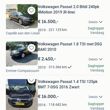
Volkswagen Passat 2.0 Bitdi 240pk
4Motion 2019 |R-line|
Bewaren
in
€ 16.500,-
Details
Mijn
samson Lovari
Dagtopper
Favorieten
221.125
km
2019
Vandaag
Capelle aan den IJssel
Volkswagen Passat 1.8 TSI met DSG
BAK! 2010
Bewaren
in
€ 2.450,-
Details
Mijn
leon
Favorieten
Dagtopper
313.366
km
2010
Vandaag
Emmer-Compascuum
Volkswagen Passat 1.4 TSI 125pk
Bewaren
BMT 7-DSG 2016 Zwart
in
Mijn
€ 16.000,-
Details
Favorieten
E.M.
Dagtopper
118.682
km
2016
Vandaag
Eindhoven