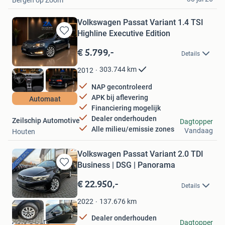
Bergen op Zoom
Volkswagen Passat Variant 1.4 TSI
Highline Executive Edition
Bewaren
in
€ 5.799,-
Details
Mijn
Favorieten
303.744
km
2012
NAP gecontroleerd
APK bij aflevering
Automaat
Financiering mogelijk
Dealer onderhouden
Zeilschip Automotive
Dagtopper
Alle milieu/emissie zones
Vandaag
Houten
Volkswagen Passat Variant 2.0 TDI
Business | DSG | Panorama
Bewaren
in
€ 22.950,-
Details
Mijn
Favorieten
137.676
km
2022
Dealer onderhouden
Auto Q burg
Dagtopper