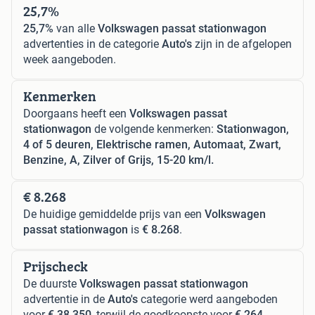
25,7%
25,7%
van alle
Volkswagen passat stationwagon
advertenties in de categorie
Auto's
zijn in de afgelopen
week aangeboden.
Kenmerken
Doorgaans heeft een
Volkswagen passat
stationwagon
de volgende kenmerken:
Stationwagon,
4 of 5 deuren, Elektrische ramen, Automaat, Zwart,
Benzine, A, Zilver of Grijs, 15-20 km/l.
€ 8.268
De huidige gemiddelde prijs van een
Volkswagen
passat stationwagon
is
€ 8.268
.
Prijscheck
De duurste
Volkswagen passat stationwagon
advertentie in de
Auto's
categorie werd aangeboden
voor
€ 38.350
, terwijl de goedkoopste voor
€ 264