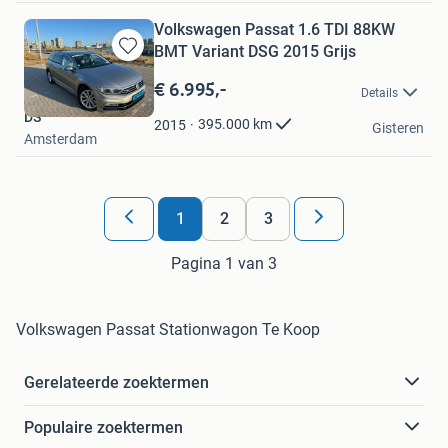
Volkswagen Passat 1.6 TDI 88KW
BMT Variant DSG 2015 Grijs
Bewaren
in
€ 6.995,-
Details
Mijn
DS
Favorieten
395.000
km
2015
Gisteren
Amsterdam
1
2
3
Pagina 1 van 3
Volkswagen Passat Stationwagon Te Koop
Gerelateerde zoektermen
Populaire zoektermen