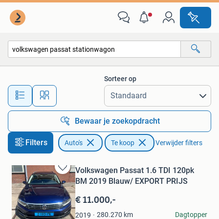
Auto's
Sorteer op
Alle afstanden…
Bewaar je zoekopdracht
Filters
Auto's
Te koop
Verwijder filters
Volkswagen Passat 1.6 TDI 120pk
Bewaren
BM 2019 Blauw/ EXPORT PRIJS
in
Mijn
€ 11.000,-
Favorieten
hisham
280.270
km
Dagtopper
2019