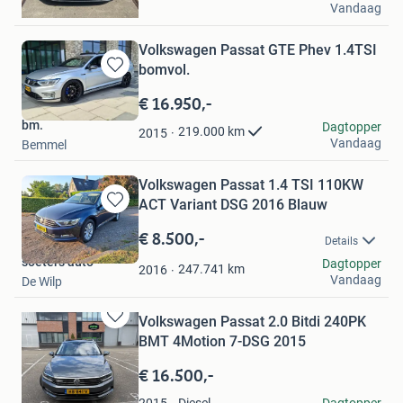
Vandaag
Zaandam
Volkswagen Passat GTE Phev 1.4TSI
bomvol.
Bewaren
in
€ 16.950,-
Mijn
bm.
Dagtopper
Favorieten
219.000
km
2015
Vandaag
Bemmel
Volkswagen Passat 1.4 TSI 110KW
ACT Variant DSG 2016 Blauw
Bewaren
in
€ 8.500,-
Details
Mijn
soeters auto
Dagtopper
Favorieten
247.741
km
2016
Vandaag
De Wilp
Volkswagen Passat 2.0 Bitdi 240PK
Bewaren
BMT 4Motion 7-DSG 2015
in
Mijn
€ 16.500,-
Favorieten
hannie
Diesel
Dagtopper