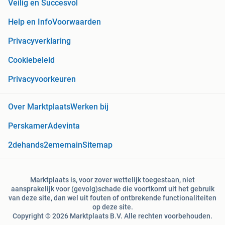
Veilig en Succesvol
Help en Info
Voorwaarden
Privacyverklaring
Cookiebeleid
Privacyvoorkeuren
Over Marktplaats
Werken bij
Perskamer
Adevinta
2dehands
2ememain
Sitemap
Marktplaats is, voor zover wettelijk toegestaan, niet
aansprakelijk voor (gevolg)schade die voortkomt uit het gebruik
van deze site, dan wel uit fouten of ontbrekende functionaliteiten
op deze site.
Copyright © 2026 Marktplaats B.V. Alle rechten voorbehouden.