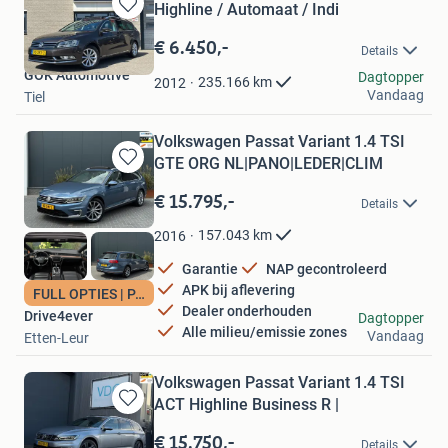
Highline / Automaat / Indi
Bewaren
in
€ 6.450,-
Details
Mijn
GÖK Automotive
Favorieten
Dagtopper
235.166
km
2012
Vandaag
Tiel
Volkswagen Passat Variant 1.4 TSI
GTE ORG NL|PANO|LEDER|CLIM
Bewaren
in
€ 15.795,-
Details
Mijn
Favorieten
157.043
km
2016
Garantie
NAP gecontroleerd
APK bij aflevering
FULL OPTIES | PANO
Dealer onderhouden
Drive4ever
Dagtopper
Alle milieu/emissie zones
Vandaag
Etten-Leur
Volkswagen Passat Variant 1.4 TSI
ACT Highline Business R |
Bewaren
in
€ 15.750,-
Details