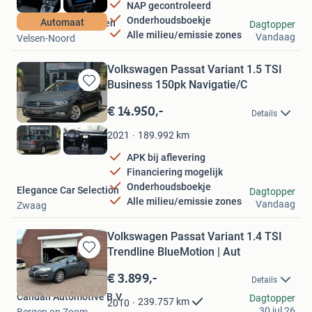
NAP gecontroleerd
Onderhoudsboekje
Automaat
Autobedrijf Verhoefen
Dagtopper
Alle milieu/emissie zones
Vandaag
Velsen-Noord
Volkswagen Passat Variant 1.5 TSI
Business 150pk Navigatie/C
Bewaren
in
€ 14.950,-
Details
Mijn
Favorieten
189.992
km
2021
APK bij aflevering
Financiering mogelijk
Onderhoudsboekje
Elegance Car Selection
Dagtopper
Alle milieu/emissie zones
Vandaag
Zwaag
Volkswagen Passat Variant 1.4 TSI
Trendline BlueMotion | Aut
Bewaren
in
€ 3.899,-
Details
Mijn
Candan Automotive B.V.
Favorieten
Dagtopper
239.757
km
2010
30 jul 26