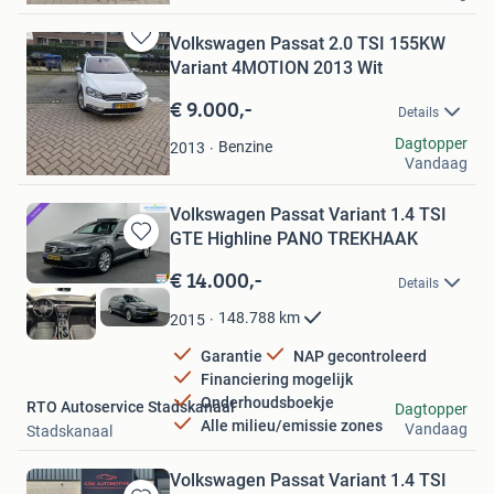
Volkswagen Passat 2.0 TSI 155KW
Bewaren
Variant 4MOTION 2013 Wit
in
Mijn
€ 9.000,-
Details
Favorieten
milan
Dagtopper
Benzine
2013
Vandaag
Leiden
Volkswagen Passat Variant 1.4 TSI
GTE Highline PANO TREKHAAK
Bewaren
in
€ 14.000,-
Details
Mijn
Favorieten
148.788
km
2015
Garantie
NAP gecontroleerd
Financiering mogelijk
Onderhoudsboekje
RTO Autoservice Stadskanaal
Dagtopper
Alle milieu/emissie zones
Vandaag
Stadskanaal
Volkswagen Passat Variant 1.4 TSI