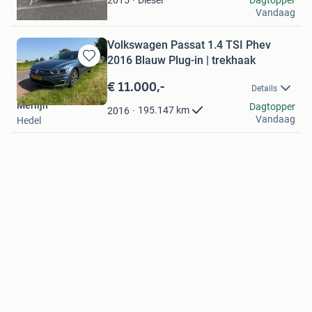
2015
Vandaag
Gouda
Volkswagen Passat 1.4 TSI Phev
2016 Blauw Plug-in | trekhaak
Bewaren
in
€ 11.000,-
Details
Mijn
Merlijn
Favorieten
Dagtopper
195.147
km
2016
Vandaag
Hedel