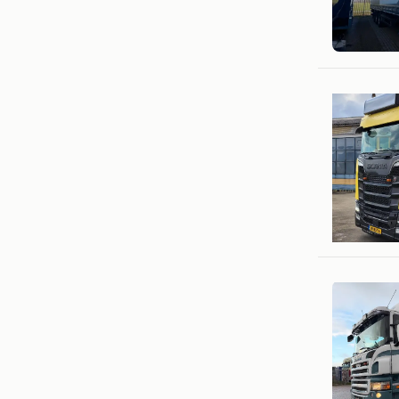
W.MEIJE
Amsterd
Vrachtw
Cothen