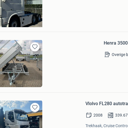
elsonderneming
aal
Henra 3500 
Bewaren
Overige 
in
Mijn
Favorieten
 Halle BV
Vlolvo FL280 autotr
Bewaren
2008
339.67
in
Mijn
Trekhaak, Cruise Control,