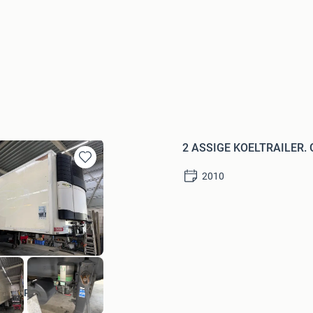
2 ASSIGE KOELTRAILER. 
Bewaren
2010
in
Mijn
Favorieten
R BEDRIJFSAUTO BV.
Bewaren
am
in