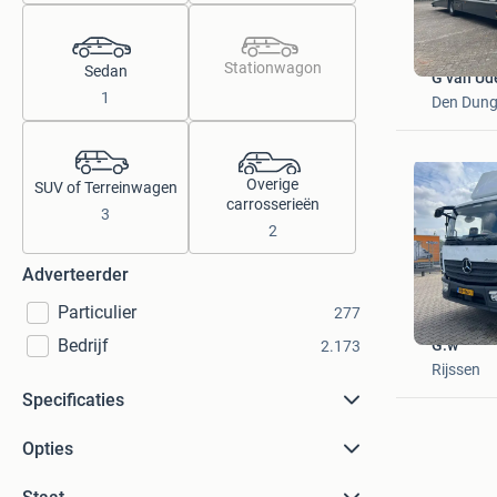
Stationwagon
Sedan
G van Ud
1
Den Dun
Overige
SUV of Terreinwagen
carrosserieën
3
2
Adverteerder
Particulier
277
Bedrijf
G.w
2.173
Rijssen
Specificaties
Opties