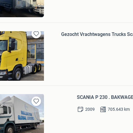
R BEDRIJFSAUTO BV.
am
Gezocht Vrachtwagens Trucks Sc
Bewaren
in
Mijn
Favorieten
agenmarkt
Bezoek website
SCANIA P 230 . BAKWAGE
Bewaren
2009
705.643
km
in
Mijn
Favorieten