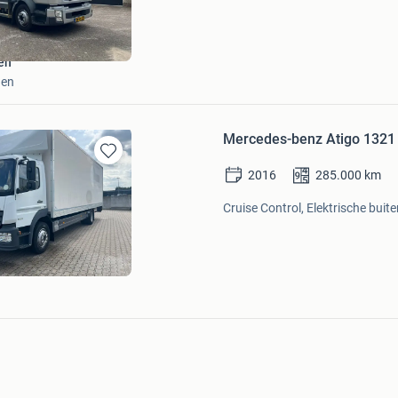
Favorieten
en
gen
Mercedes-benz Atigo 1321
Bewaren
2016
285.000
km
in
Mijn
Cruise Control, Elektrische buite
Favorieten