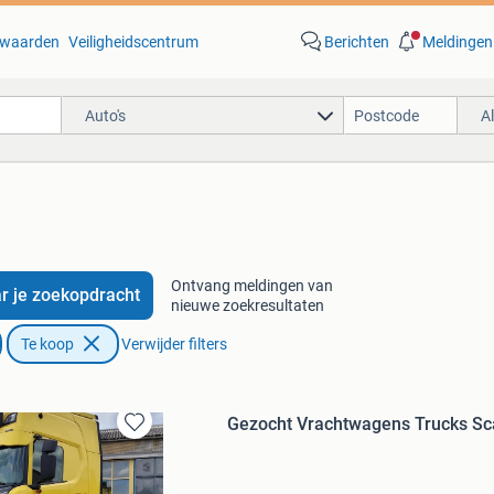
waarden
Veiligheidscentrum
Berichten
Meldingen
Auto's
A
'
Ontvang meldingen van
r je zoekopdracht
nieuwe zoekresultaten
Te koop
Verwijder filters
Gezocht Vrachtwagens Trucks Sc
Bewaren
in
Mijn