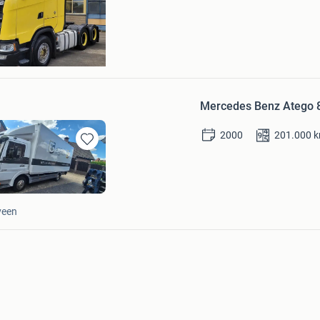
Favorieten
agenmarkt
Bezoek website
Mercedes Benz Atego 8
2000
201.000
Bewaren
in
Mijn
Favorieten
veen