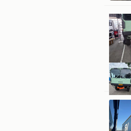
NM
Ulft