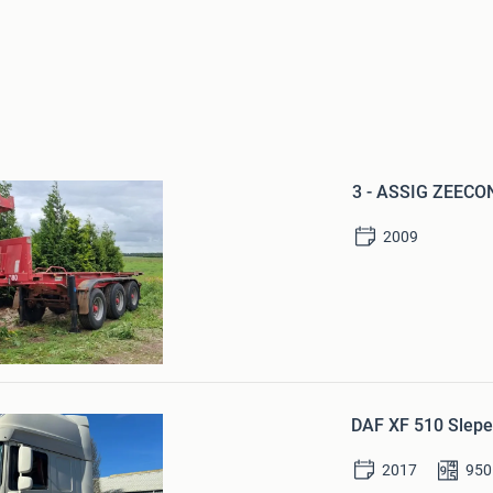
Bewaren
in
3 - ASSIG ZEECO
Mijn
Favorieten
2009
R BEDRIJFSAUTO BV.
am
Bewaren
in
DAF XF 510 Slepe
Mijn
Favorieten
2017
950