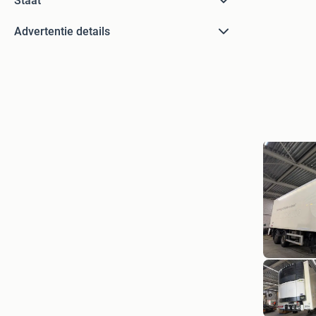
Staat
Advertentie details
W.MEIJE
Amsterd