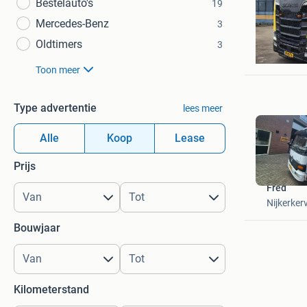
Bestelauto's
19
Mercedes-Benz
3
Vrachtw
Oldtimers
3
Cothen
Toon meer
Type advertentie
lees meer
Alle
Koop
Lease
Prijs
Fred
Nijkerker
Bouwjaar
Kilometerstand