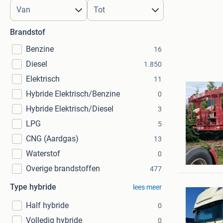
Brandstof
Benzine
16
Diesel
1.850
Elektrisch
11
Hybride Elektrisch/Benzine
0
Hybride Elektrisch/Diesel
3
LPG
5
CNG (Aardgas)
13
W.MEIJE
Waterstof
0
Amsterd
Overige brandstoffen
477
Type hybride
lees meer
Half hybride
0
Volledig hybride
0