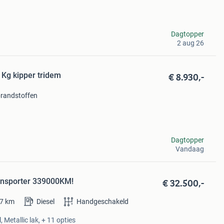
Dagtopper
2 aug 26
€ 8.930,-
Kg kipper tridem
brandstoffen
Dagtopper
Vandaag
€ 32.500,-
ansporter 339000KM!
7
km
Diesel
Handgeschakeld
 Metallic lak, + 11 opties