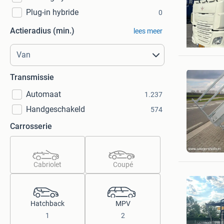
Plug-in hybride
0
Actieradius (min.)
lees meer
JR hand
Stadskan
Transmissie
Automaat
1.237
Handgeschakeld
574
Carrosserie
Seegers -
Halle
Cabriolet
Coupé
Hatchback
MPV
1
2